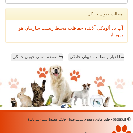
مطالب حیوان خانگی
آب
باد
آلودگی
آلاینده
حفاظت محیط زیست
سازمان
هوا
رپورتاژ
اخبار و مطالب حیوان خانگی
صفحه اصلی حیوان خانگی
petiab.ir - حقوق مادی و معنوی سایت حیوان خانگی محفوظ است (پت یاب)