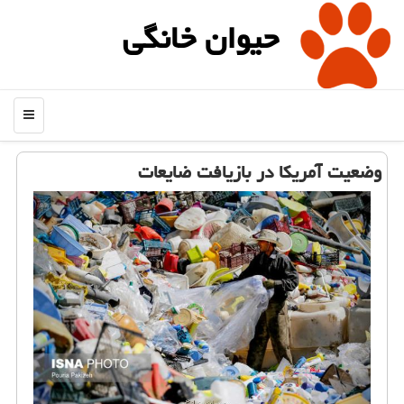
حیوان خانگی
منو
وضعیت آمریكا در بازیافت ضایعات