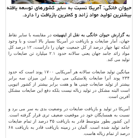
حیوان خانگی: آمریكا نسبت به سایر كشورهای توسعه یافته
بیشترین تولید مواد زائد و كمترین بازیافت را دارد.
به گزارش حیوان خانگی به نقل از اینهبیتت
در مقایسه با سایر نقاط
جهان، آمار ضایعات و بازیافت در آمریكا بسیار بالا است و با وجود
اینكه تنها چهار درصد از كل جمعیت جهان را داراست، ۱۲ درصد كل
مواد زائد جامد جهان یعنی سالانه حدود ۲.۱ میلیارد تن ضایعات را
تولید می كند.
میانگین تولید ضایعات سالانه هر آمریكایی ۱۷۰۰ پوند است كه حدود
۲۳۴ پوند آنرا ضایعات پلاستیكی می سازند. این میزان سه برابر
بیشتر از تولید ضایعات چینی ها و هفت برابر بیشتر از كشور اتیوپی
است البته مشكل در تولید زباله نیست بلكه دفع این ضایعات مشكل
آفرین است.
آمریكا در تولید و بازیافت ضایعات در وضعیت بدی به سر می برد و
نسبت به همسایگان خود در موقعیت ضعیف تری قرار گرفته است.
این كشور بطور متوسط قادر به بازیافت ۳۵ درصد از تمام ضایعات
جامد تولید شده است. آلمان در زمینه بازیافت قادر به بازیافت ۶۸
درصد از تمام زباله هاست.