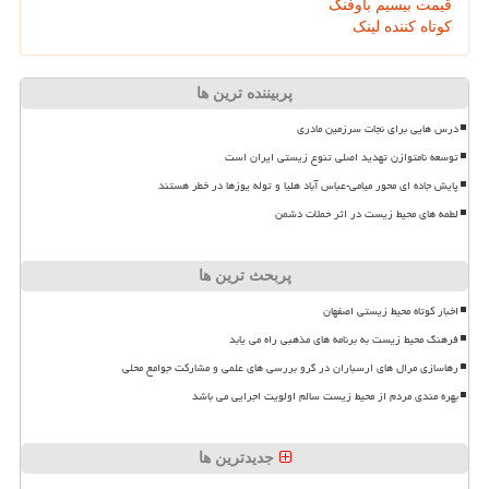
قیمت بیسیم باوفنگ
کوتاه کننده لینک
پربیننده ترین ها
درس هایی برای نجات سرزمین مادری
توسعه نامتوازن تهدید اصلی تنوع زیستی ایران است
پایش جاده ای محور میامی-عباس آباد هلیا و توله یوزها در خطر هستند
لطمه های محیط زیست در اثر حملات دشمن
پربحث ترین ها
اخبار کوتاه محیط زیستی اصفهان
فرهنگ محیط زیست به برنامه های مذهبی راه می یابد
رهاسازی مرال های ارسباران در گرو بررسی های علمی و مشارکت جوامع محلی
بهره مندی مردم از محیط زیست سالم اولویت اجرایی می باشد
جدیدترین ها