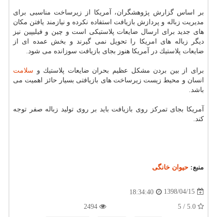
بر اساس گزارش پژوهشگران، آمریكا از زیرساخت مناسبی برای
مدیریت زباله و پردازش بازیافت استفاده نكرده و نیازمند یافتن مكان
های جدید برای ارسال ضایعات پلاستیكی است و چین و فیلیپین نیز
دیگر زباله های امریكا را تحویل نمی گیرند و بخش عمده ای از
ضایعات پلاستیك در آمریكا هنوز بجای بازیافت سوزانده می شود.
برای از بین بردن مشكل عظیم بحران ضایعات پلاستیك و
سلامت
انسان و محیط زیست زیرساخت های بازیافتی بسیار حائز اهمیت می
باشد.
آمریكا بجای تمركز روی بازیافت باید بر روی تولید زباله صفر توجه
كند.
منبع:
حیوان خانگی
1398/04/15
18:34:40
2494
5.0 / 5