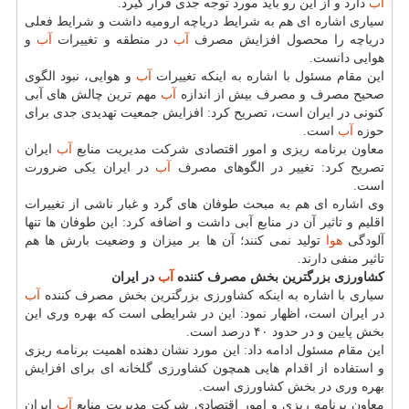
آب
دارد و از این رو باید مورد توجه جدی قرار گیرد.
سیاری اشاره ای هم به شرایط دریاچه ارومیه داشت و شرایط فعلی
دریاچه را محصول افزایش مصرف
آب
در منطقه و تغییرات
آب
و
هوایی دانست.
این مقام مسئول با اشاره به اینكه تغییرات
آب
و هوایی، نبود الگوی
صحیح مصرف و مصرف بیش از اندازه
آب
مهم ترین چالش های آبی
كنونی در ایران است، تصریح كرد: افزایش جمعیت تهدیدی جدی برای
حوزه
آب
است.
معاون برنامه ریزی و امور اقتصادی شركت مدیریت منابع
آب
ایران
تصریح كرد: تغییر در الگوهای مصرف
آب
در ایران یكی ضرورت
است.
وی اشاره ای هم به مبحث طوفان های گرد و غبار ناشی از تغییرات
اقلیم و تاثیر آن در منابع آبی داشت و اضافه كرد: این طوفان ها تنها
آلودگی
هوا
تولید نمی كنند؛ آن ها بر میزان و وضعیت بارش ها هم
تاثیر منفی دارند.
كشاورزی بزرگترین بخش مصرف كننده
آب
در ایران
سیاری با اشاره به اینكه كشاورزی بزرگترین بخش مصرف كننده
آب
در ایران است، اظهار نمود: این در شرایطی است كه بهره وری این
بخش پایین و در حدود ۴۰ درصد است.
این مقام مسئول ادامه داد: این مورد نشان دهنده اهمیت برنامه ریزی
و استفاده از اقدام هایی همچون كشاورزی گلخانه ای برای افزایش
بهره وری در بخش كشاورزی است.
معاون برنامه ریزی و امور اقتصادی شركت مدیریت منابع
آب
ایران