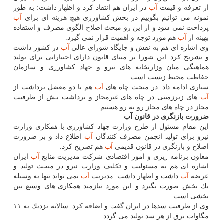
از تعرفه و قیمت
آب
در ایران هم انتقاد كرد و اظهار داشت: به طور
نمونه می توانیم بگوییم در بخش كشاورزی هیچ هزینه ای برای
آب
پرداخت نمی شود و از این رو مبحث اصلاح الگوی مصرف و استفاده
بهینه از
آب
هم مورد توجه و اهمیت قرار نمی گیرد.
وی اشاره ای هم به نقش و جایگاه شورای عالی
آب
در كشور داشت
و تشریح كرد: این شورا بر مبنای قانون دارای اختیاراتی برای تولید
هماهنگی میان وزارتخانه های نیرو و جهاد كشاورزی و سازمان
حفاظت محیط زیست است.
سیاری ادامه داد: در مبحث چاه های
آب
هم با دو معضل برداشت از
آب
های زیرزمینی در چاه های غیرمجاز و برداشت بیش از ظرفیت
مجاز در چاه های مجاز رو به رو هستیم.
ضرورت بازنگری در قانون آب
این مقام مسئول از طرح وزارت جهاد كشاورزی با همكاری وزارت
نیرو برای تولید انجمن مصرف كنندگان
آب
اطلاع داد و بر ضرورت
اصلاح و بازنگری در قانون قدیمی
آب
هم تصریح كرد.
معاون برنامه ریزی و امور اقتصادی شركت مدیریت منابع
آب
ایران
اشاره ای هم به مسئولیت و تكلیف وزارت نیرو در مبحث تولید و
عرضه
آب
داشت و اظهار داشت: مدیریت
آب
نمی تواند تنها به وسیله
یك بخش صورت بگیرد و این مورد نیازمند همكاری های وسیع بین
بخشی است.
وی از ظرفیت سدها در ایران گفت و اضافه كرد: سالانه نزدیك به ۱۱
مگاوات برق از هر سد تولید می گردد.