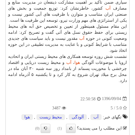
سیاری ضمن تاكید بر اهمیت مشاركت ذینفعان در مدیریت منابع و
مصارف
آب
كشور، خاطرنشان كرد: توزیع جمعیت و بخش های
صنعتی ایران متناسب و متوازن با ظرفیت های آبی كشور نیست و
یكی از استراتژی های مهم وزارت نیرو، توسعه این ظرفیت ها است.
این مقام مسئول همینطور از تعیین و تخصیص حق آبه های محیط
زیستی برای حفظ حقوق نسل های آتی گفت و تصریح كرد: ادامه
وضعیت كنونی در حوزه
آب
مقدور نیست و باید سیاست های جدیدی
متناسب با شرایط كنونی و با عنایت به مدیریت تطبیقی در این حوزه
اتخاذ شود.
نشست شش روزه توسعه همكاری های محیط زیستی ایران و اتحادیه
اروپا با موضوعات آلودگی
هوا
،
آب
و محیط زیست دریایی و اقتصاد
چرخشی با محوریت پسماند از بامداد روز سه شنبه ۳۰ آبان ماه در
محل برج میلاد تهران شروع به كار كرد و تا یكشنبه ۵ آذرماه ادامه
دارد.
1396/09/04
22:50:58
3487
5.0 / 5
تگهای خبر:
آب
,
آلودگی
,
محیط زیست
,
هوا
این مطلب را می پسندید؟
(0)
(1)