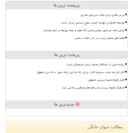
پربیننده ترین ها
درس هایی برای نجات سرزمین مادری
توسعه نامتوازن تهدید اصلی تنوع زیستی ایران است
پایش جاده ای محور میامی-عباس آباد هلیا و توله یوزها در خطر هستند
لطمه های محیط زیست در اثر حملات دشمن
پربحث ترین ها
ریشه خیلی از مشکلات محیط زیست فرهنگی است
آغاز فرایند جذب سرمایه گذار برای راه اندازی زباله سوز ۳۰۰ تنی اصفهان
اخبار کوتاه محیط زیستی اصفهان
فرهنگ محیط زیست به برنامه های مذهبی راه می یابد
جدیدترین ها
مطالب حیوان خانگی