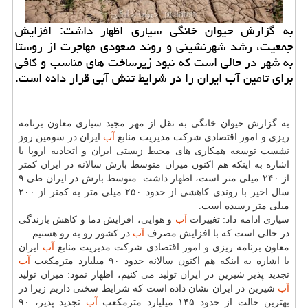
به گزارش حیوان خانگی سیاری اظهار داشت: افزایش
جمعیت، رشد شهرنشینی و روند صعودی مهاجرت از روستا
به شهر در حالی است كه نبود زیرساخت های مناسب و كافی
برای تامین آب ایران را در شرایط تنش آبی قرار داده است.
به گزارش حیوان خانگی به نقل از مهر مجید سیاری معاون برنامه
ریزی و امور اقتصادی شركت مدیریت منابع
آب
ایران در سومین روز
نشست توسعه همكاری های محیط زیستی ایران و اتحادیه اروپا با
اشاره به اینكه هم اكنون میزان متوسط بارش سالانه در ایران كمتر
از ۲۴۰ میلی متر است، اظهار داشت: متوسط بارش در ایران طی ۹
سال اخیر با روندی كاهشی از حدود ۲۵۰ میلی متر به كمتر از ۲۰۰
میلی متر رسیده است.
سیاری ادامه داد: تغییرات
آب
و هوایی، افزایش دما و كاهش بارندگی
در حالی است كه با افزایش مصرف
آب
در كشور رو به رو هستیم.
معاون برنامه ریزی و امور اقتصادی شركت مدیریت منابع
آب
ایران
با اشاره به اینكه هم اكنون سالانه حدود ۹۰ میلیارد مترمكعب
آب
تجدید پذیر شیرین در ایران تولید می كنیم، اظهار نمود: میزان تولید
آب
شیرین در ایران نشان داده است كه شرایط سختی داریم زیرا در
بهترین حالت از حدود ۱۴۵ میلیارد مترمكعب
آب
تجدید پذیر، ۹۰