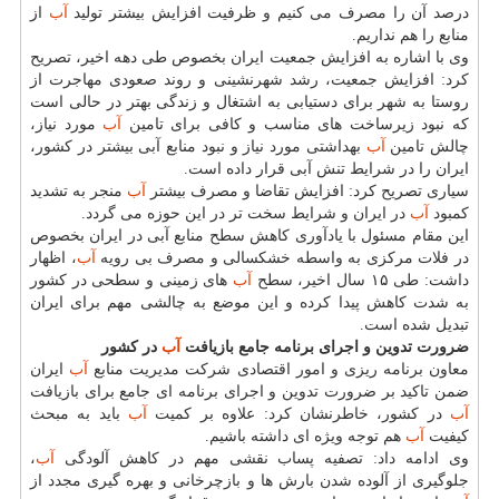
درصد آن را مصرف می كنیم و ظرفیت افزایش بیشتر تولید
آب
از
منابع را هم نداریم.
وی با اشاره به افزایش جمعیت ایران بخصوص طی دهه اخیر، تصریح
كرد: افزایش جمعیت، رشد شهرنشینی و روند صعودی مهاجرت از
روستا به شهر برای دستیابی به اشتغال و زندگی بهتر در حالی است
كه نبود زیرساخت های مناسب و كافی برای تامین
آب
مورد نیاز،
چالش تامین
آب
بهداشتی مورد نیاز و نبود منابع آبی بیشتر در كشور،
ایران را در شرایط تنش آبی قرار داده است.
سیاری تصریح كرد: افزایش تقاضا و مصرف بیشتر
آب
منجر به تشدید
كمبود
آب
در ایران و شرایط سخت تر در این حوزه می گردد.
این مقام مسئول با یادآوری كاهش سطح منابع آبی در ایران بخصوص
در فلات مركزی به واسطه خشكسالی و مصرف بی رویه
آب
، اظهار
داشت: طی ۱۵ سال اخیر، سطح
آب
های زمینی و سطحی در كشور
به شدت كاهش پیدا كرده و این موضع به چالشی مهم برای ایران
تبدیل شده است.
ضرورت تدوین و اجرای برنامه جامع بازیافت
آب
در كشور
معاون برنامه ریزی و امور اقتصادی شركت مدیریت منابع
آب
ایران
ضمن تاكید بر ضرورت تدوین و اجرای برنامه ای جامع برای بازیافت
آب
در كشور، خاطرنشان كرد: علاوه بر كمیت
آب
باید به مبحث
كیفیت
آب
هم توجه ویژه ای داشته باشیم.
وی ادامه داد: تصفیه پساب نقشی مهم در كاهش آلودگی
آب
،
جلوگیری از آلوده شدن بارش ها و بازچرخانی و بهره گیری مجدد از