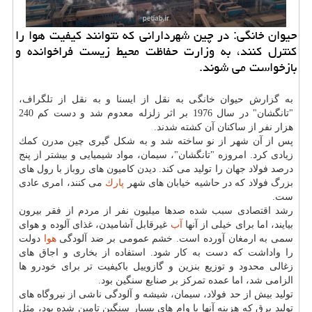
حیوان خانگی: در چین شهردارانی كه نتوانند كیفیت هوا را
كنترل كنند، به وزارت حفاظت محیط زیست فراخوانده و
بازخواست می شوند.
به گزارش حیوان خانگی به نقل از ایسنا و به نقل از تلگراف،
"تانگشان" در سال 1976 بر اثر زلزله معدوم شد و دست كم 240
هزار نفر از ساكنان آن كشته شدند.
پس از آن شهر از نو ساخته شد و به شكل گیری چین مدرن كمك
زیادی كرد. امروزه "تانگشان"، سیمان، مواد شیمیایی و بیشتر از پنج
درصد فولاد جهان را تولید می كند. دیدن كامیون های روباز با رول های
بزرگ فولاد كه در حاشیه خیابان های شهر
پارك
می كنند، امری عادی
ست.
رشد اقتصادی سبب شده صدها میلیون نفر از مردم از فقر بیرون
بیایند، اما برای خیلی از آنها
آب
غیرقابل آشامیدن، غذای آلوده و هوای
سمی به ارمغان آورده است. خشم عمومی بر ضد آلودگی
هوا
دولت
را واداشت كه دست به كار شود. استفاده از بخاری و اجاق های
زغالی محدود و توزیع بنزین و گازوییل باكیفیت تر برای خودرو ها
الزامی شد، اما عمده تمركز بر صنایع سنگین بود.
تولید بیش از حد فولاد، سیمان، شیشه و آلودگی ناشی از نیروگاه های
تولید برق كه هزینه آنها با وام های بسیار سنگین تامین شده بود، مثل