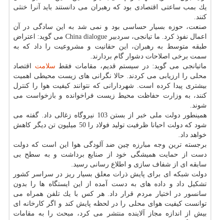
یك بمب ساعتی اقتصادی بود كه رهبران می دانستند باید آنرا خنثی
كنند.
صنعت، حوزه بسیار حساسی بود و نمی شد به این سادگی در آن
اعمال نفوذ كرد. ما تیانجی، سردبیر China dialogue می گوید: اعتراض
طبقه متوسط به رهبران، این حقانیت و مشروعیت را داد كه به
سمت برخی اصلاحات دشوار گام بردارند.
ماتیانجی می گوید: در سیستم قدیم، مقامات فقط
سلامت
اقتصاد
محلی را ارزیابی می كردند. حالا نگرانی های زیست محیطی اهمیت
بیشتری پیدا كرده است. شهردارانی كه نتوانند كیفیت هوا را كنترل
كنند، به وزارت حفاظت محیط زیست فراخوانده و بازخواست می
شوند.
همینطور دولت ملی خبر از بستن 103 نیروگاه زغالی داد. گفته می
شود كه دولت احیانا ظرفیت تولید فولاد را 50 میلیون تن دیگر كاهش
خواهد داد.
برجسته ترین وجه مبارزه چین ضد آلودگی هوا این است كه دولت
دست از حمایت همیشگی خود از صنایع برداشت و به سطح بی
سابقه ای از شفاف سازی و اطلاع رسانی رسید.
دولت شبكه ای برای پایش ذرات معلق بسیار ریز در سراسر كشور
تشكیل داد و داده های به دست آمده از این ایستگاه ها را بدون
سانسور در اختیار مردم قرار داد. هر كس با یك تلفن همراه می
توانست كیفیت هوای محلی را در لحظه پایش كند و اگر كارخانه ای
بیش از اندازه مجاز آلاینده منتشر می كرد، مبحث را به مقامات