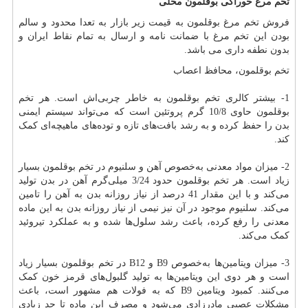
تخم مرغ خوراکی بوقلمون محلی
فروش تخم مرغ بوقلمون به قیمت زیر بازار به تعدا محدود و سالم
بودن این تخم مرغ با ضمانت نامه و ارسال به تمام نقاط ایران و
بدون نطفه داری می باشد.
تخم بوقلمون، محافظ اعصاب
1- بیشتر کالری تخم بوقلمون به خاطر چربی‌اش است. هر تخم
بوقلمون حاوی 10/8 گرم پروتئین است که می‌تواند سیستم ایمنی
بدن را حفظ کرده و به رشد بافت‌های تازه و توده‌های ماهیچه‌ای کمک
کند.
2- میزان مواد معدنی به‌خصوص آهن و سلنیوم در تخم بوقلمون بسیار
زیاد است. هر تخم بوقلمون حدود 3/24 میلی‌گرم آهن در بدن تولید
می‌کند و با این مقدار 41 درصد از نیاز روزانه بدن به آهن را تامین
می‌کند. سلنیوم موجود در آن نیز نیمی از نیاز روزانه بدن به این ماده
معدنی را رفع کرده، باعث رشد سلول‌ها شده و به عملکرد تیروئید
کمک می‌کند
.
3- میزان ویتامین‌ها به‌خصوص
B9
و
B12
در تخم بوقلمون بسیار زیاد
است و هر دوی این ویتامین‌ها به تولید گلبول‌های قرمز خون کمک
می‌کنند. کمبود ویتامین
B9
که به فولات هم مشهور است، باعث
مشکلات عصبی مادرزادی می‌شود و مصرف این ماده تا حد زیادی