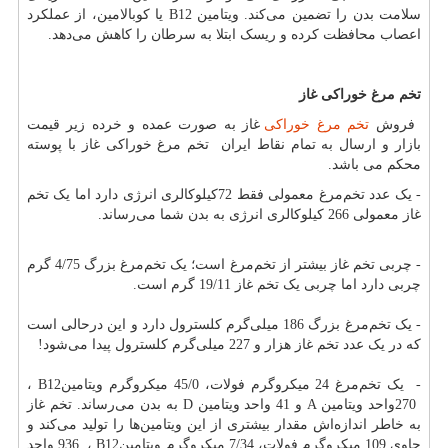
سلامت بدن را تضمین می‌کند. ویتامین
B12
یا کوبالامین، از عملکرد
اعصاب محافظت کرده و ریسک ابتلا به سرطان را کاهش می‌دهد.
تخم مرغ خوراکی غاز
فروش
تخم مرغ خوراکی
غاز به صورت عمده و خرده زیر قیمت
بازار و ارسال به تمام نقاط ایران تخم مرغ خوراکی غاز با پوسته
محکم می باشد.
- یک عدد تخم‌مرغ معمولی فقط 72کیلوکالری انرژی دارد اما یک تخم
غاز معمولی 266 کیلوکالری انرژی به بدن شما می‌رساند.
- چربی تخم غاز بیشتر از تخم‌مرغ است؛ یک تخم‌مرغ بزرگ 4/75 گرم
چربی دارد اما چربی یک تخم غاز 19/11 گرم است.
- یک تخم‌مرغ بزرگ 186 میلی‌گرم کلسترول دارد و این درحالی است
که در یک عدد تخم غاز هزار و 227 میلی‌گرم کلسترول پیدا می‌شود
!
- یک تخم‌مرغ 24 میکروگرم فولات، 45/0 میکروگرم ویتامین
B12
،
270
واحد ویتامین
A
و 41 واحد ویتامین
D
به بدن می‌رساند. تخم غاز
به خاطر اندازه‌اش مقدار بیشتری از این ویتامین‌ها را تولید می‌کند و
حاوی 109 میکروگرم فولات، 7/34 میکروگرم ویتامین
B12
،
936
واحد