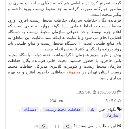
گردد، تصریح كرد: در مناطقی هم كه به دلایلی ساخت و سازی در
مناطق چهارگانه صورت گرفته به جد محیط زیست ورود داشته و
پیگیر مبحث است.
فرمانده یگان حفاظت سازمان حفاظت محیط زیست افزود: ورود
محیط زیست به لحاظ قضایی در اینگونه موارد به نحوی است كه
اعلام جرم توسط واحد حقوقی سازمان محیط زیست به دستگاه
قضایی انجام می شود و با عنایت به اینكه سند مالكیت این مناطق به
نام منابع طبیعی است، ۲ دستگاه محیط زیست و منابع طبیعی باید
روند پرونده را پیگیری كنند تا به سرانجام برسد.
پیش از ظهر امروز همزمان با گرامیداشت هفته دولت، پاسگاه محیط
بانی جاجرود با حضور جمشید محبت خانی فرمانده یگان حفاظت
سازمان محیط زیست و كیومرث كلانتری مدیركل حفاظت محیط
زیست استان تهران در
مجموعه
حفاظتی جاجرود افتتاح و به بهره
برداری رسید.
1398/06/08
10:57:46
2341
5.0 / 5
تگهای خبر:
باد
,
حفاظت محیط زیست
,
دستگاه
,
سازمان
این مطلب را می پسندید؟
(0)
(1)