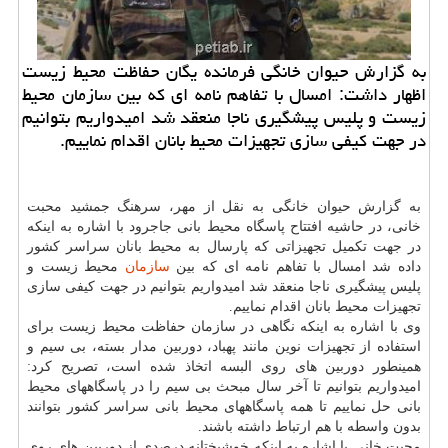
به گزارش حیوان خانگی فرمانده یگان حفاظت محیط زیست
اظهار داشت: امسال با تفاهم نامه ای كه بین سازمان محیط
زیست و پلیس پیشگیری ناجا منعقد شد امیدواریم بتوانیم
در جهت كیفی سازی تجهیزات محیط بانان اقدام نماییم.
به گزارش حیوان خانگی به نقل از مهر، سرهنگ جمشید محبت
خانی، در حاشیه افتتاح پاسگاه محیط بانی جاجرود با اشاره به اینكه
در جهت تكمیل تجهیزاتی كه پارسال به محیط بانان سراسر كشور
داده شد امسال با تفاهم نامه ای كه بین
سازمان
محیط زیست و
پلیس پیشگیری ناجا منعقد شد امیدواریم بتوانیم در جهت كیفی سازی
تجهیزات محیط بانان اقدام نماییم.
وی با اشاره به اینكه نگاهی در سازمان حفاظت محیط زیست برای
استفاده از تجهیزات نوین مانند پهباد، دوربین مدار بسته، بی سیم و
همینطور دوربین های روی البسه اتخاذ شده است، تصریح كرد:
امیدواریم بتوانیم تا آخر سال مبحث بی سیم را در پاسگاههای محیط
بانی حل نماییم تا همه پاسگاههای محیط بانی سراسر كشور بتوانند
بدون واسطه با هم ارتباط داشته باشند.
محبت خانی با اشاره به اینكه خوشبختانه درصدی از دوربین های روی