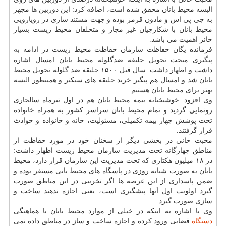
البسه محیط بانان محقق شده است، اضافه كرد: این دوربین ها مجهز
به جی پی اس و مادون قرمز بوده و جهت مستند سازی در رویارویی
محیط بانان با شكارچیان غیر مجاز و متخلفان محیط زیست بسیار
حائز اهمیت می باشد.
فرمانده یگان حفاظت سازمان حفاظت محیط زیست در ادامه به
پیگیری مبحث تحویل جلیقه ضدگلوله محیط بانان امسال اشاره
داشت و اظهار داشت: سال قبل ۱۵۰۰ جلیقه ضد گلوله تحویل محیط
بانان شد و امسال هم پیگیر خرید جلیقه های سبكتر و همینطور البسه
بهتر برای محیط بانان هستیم.
وی افزود: خوشبختانه بیمه محیط بانان هم در اول تیرماه سالجاری
رونمایی گردید و تمام محیط بانان سراسر كشور به همراه خانواده
تحت پوشش چهار بیمه تكمیلی، مسئولیت، خانه و خانواده و حوادث
قرار گرفتند.
محبت خانی در بخشی دیگر از سخنان خود در مورد حفاظت از
مناطق چهارگانه تحت مدیریت سازمان محیط زیست اظهار داشت:
در ۱۸ میلیون هكتاری كه تحت مدیریت این سازمان قرار دارد، محیط
بانان به صورت شبانه روزی در پاسگاه های محیط بانی مستقر بوده و
ضمن پاسداری از این عرصه ها اگر تخریبی در این مناطق صورت
گیرد اولویت اول آنها پیشگیری است، یعنی اجازه ندهند ساخت و
سازی صورت گیرد.
وی با اشاره به اینكه در خیلی از موارد محیط بانان با هماهنگی
دستگاه
قضایی ورود كرده و اجازه ساخت و ساز در مناطق داده نمی