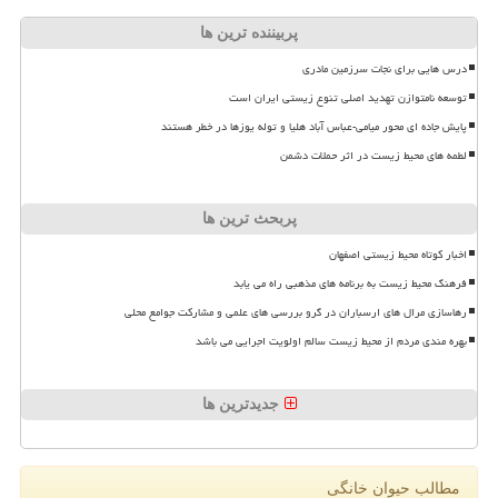
پربیننده ترین ها
درس هایی برای نجات سرزمین مادری
توسعه نامتوازن تهدید اصلی تنوع زیستی ایران است
پایش جاده ای محور میامی-عباس آباد هلیا و توله یوزها در خطر هستند
لطمه های محیط زیست در اثر حملات دشمن
پربحث ترین ها
اخبار کوتاه محیط زیستی اصفهان
فرهنگ محیط زیست به برنامه های مذهبی راه می یابد
رهاسازی مرال های ارسباران در گرو بررسی های علمی و مشارکت جوامع محلی
بهره مندی مردم از محیط زیست سالم اولویت اجرایی می باشد
جدیدترین ها
مطالب حیوان خانگی