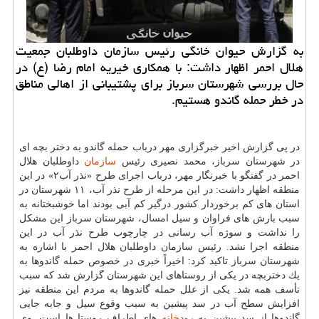
به گزارش حیوان خانگی رئیس سازمان داوطلبان جمعیت
هلال احمر اظهار داشت: با همكاری خیریه امام رضا (ع) در
حال بررسی شهرستان سرباز برای پشتیبانی از اهالی مناطق
در خطر حمله گاندو هستیم.
در پی گزارش اخیر خبرگزاری مهر درباب حمله گاندو به دختر بچه ای
در شهرستان سرباز، محمد نصیری رئیس
سازمان
داوطلبان هلال
احمر در گفتگو با خبرنگار مهر، درباب اجرای طرح «نذر آب۲» در این
منطقه اظهار داشت: در این مرحله از طرح نذر آب، ۱۱ شهرستان در
استان های كم برخوردار كشور درگیر كم آبی بودند اما خوشبختانه به
سبب بارش های فراوان و سیل امسال، شهرستان سرباز این مشكل
را نداشت و سوژه آب رسانی در چارچوب طرح نذر آب در این
منطقه اجرا نشد. رئیس سازمان داوطلبان هلال احمر با اشاره به
شهرستان سرباز تاكید كرد: اخیراً خبری در خصوص حمله گاندوها به
یك دختربچه در یكی از روستاهای این شهرستان گزارش شد كه سبب
تأسف همه شد. یكی از علل حمله گاندوها به مردم این منطقه نیز
افزایش سطح آب در سد پیشین به سبب وقوع سیل و جابه جایی
گاندوها از سد پیشین به
رودخانه
های اطراف روستا ها است. وی