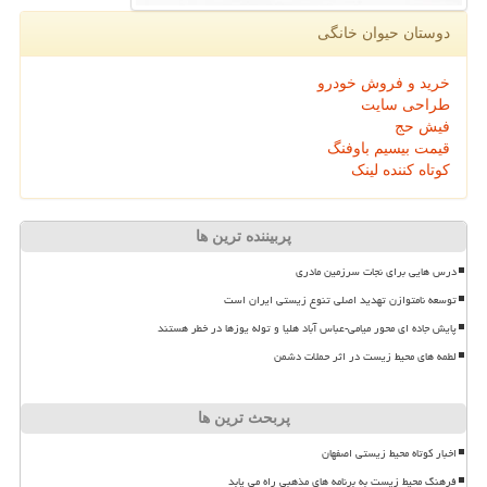
دوستان حیوان خانگی
خرید و فروش خودرو
طراحی سایت
فیش حج
قیمت بیسیم باوفنگ
کوتاه کننده لینک
پربیننده ترین ها
درس هایی برای نجات سرزمین مادری
توسعه نامتوازن تهدید اصلی تنوع زیستی ایران است
پایش جاده ای محور میامی-عباس آباد هلیا و توله یوزها در خطر هستند
لطمه های محیط زیست در اثر حملات دشمن
پربحث ترین ها
اخبار کوتاه محیط زیستی اصفهان
فرهنگ محیط زیست به برنامه های مذهبی راه می یابد