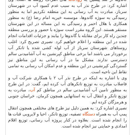
اشاره كرد: در طرح نذر آب به سبب عدم كمبود آب در شهرستان
سرباز، مبادرت به آب رسانی به این منطقه نكردیم اما به منظور
رسیدگی به سوژه گاندوها، موسسه خیریه امام رضا (ع) به منظور
همكاری با هلال احمر و رسیدگی به این مساله در این شهرستان
مستقر هستند. این گروه مقرر است سوژه با حضور و بررسی منطقه
چندین راه كار برای مقابله با گاندوها را بیابند و جزئیات اقدامات انجام
شده در این منطقه را اعلام خواهیم كرد. نصیری تصریح كرد: اغلب
روستاهای شهرستان سرباز از آب لوله كشی شده یا تانكر آب
برخوردار می باشند اما برخی مناطق كپرنشین به آب آشامیدنی سالم
دسترسی ندارند. مشكل ما در آب رسانی به این مناطق نیز
گستردگی كپرنشینی در این منطقه و عدم امكان آب رسانی به تمامی
نقاط این ناحیه است.
وی با اشاره به اینكه در طرح نذر آب ۲ با همكاری شركت آب و
فاضلاب مبادرت به توزیع تانكرهای آب كرده ایم، گفت: در این طرح
به منظور تامین آب آشامیدنی سالم در مناطق كم
آب
، مبادرت به
توزیع تانكر و انتقال آب به استانهایی همچون كرمان، خراسان جنوبی
و هرمزگان كرده ایم.
نصیری اشاره كرد: به همین دلیل نیز طرح های مختلفی همچون انتقال
پمپ آب به همراه
دستگاه
تصفیه، توزیع تانكر، احیا و لایروبی قنات ها
را انجام شده است. بعلاوه در كنار پروژه آب رسانی، توزیع اقلام
امدادی و حمایتی نیز انجام شده است.