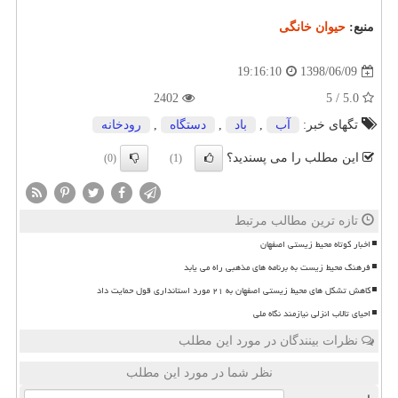
منبع:
حیوان خانگی
1398/06/09
19:16:10
2402
5.0 / 5
تگهای خبر:
آب
,
باد
,
دستگاه
,
رودخانه
این مطلب را می پسندید؟
(0)
(1)
تازه ترین مطالب مرتبط
اخبار کوتاه محیط زیستی اصفهان
فرهنگ محیط زیست به برنامه های مذهبی راه می یابد
کاهش تشکل های محیط زیستی اصفهان به ۲۱ مورد استانداری قول حمایت داد
احیای تالاب انزلی نیازمند نگاه ملی
نظرات بینندگان در مورد این مطلب
نظر شما در مورد این مطلب