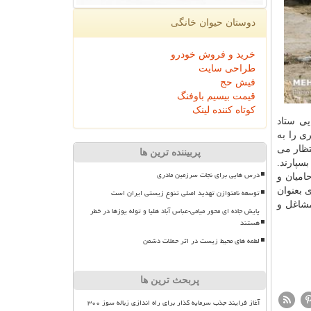
دوستان حیوان خانگی
خرید و فروش خودرو
طراحی سایت
فیش حج
قیمت بیسیم باوفنگ
کوتاه کننده لینک
یی ستاد
ی را به
تظار می
پربیننده ترین ها
سپارند.
درس هایی برای نجات سرزمین مادری
امیان و
 بعنوان
توسعه نامتوازن تهدید اصلی تنوع زیستی ایران است
مشاغل و
پایش جاده ای محور میامی-عباس آباد هلیا و توله یوزها در خطر
هستند
لطمه های محیط زیست در اثر حملات دشمن
پربحث ترین ها
آغاز فرایند جذب سرمایه گذار برای راه اندازی زباله سوز ۳۰۰