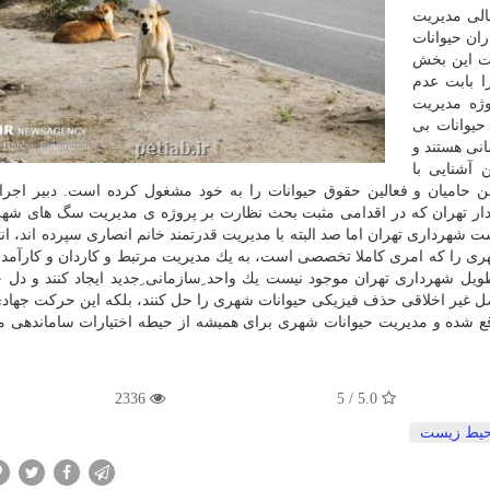
مالی مدیریت
ان حیوانات
یت این بخش
ا بابت عدم
وژه مدیریت
یوانات بی
انی هستند و
 آشنایی با
 حامیان و فعالین حقوق حیوانات را به خود مشغول كرده است. دبیر اجرا
ردار تهران كه در اقدامی مثبت بحث نظارت بر پروژه ی مدیریت سگ های شهر
شهرداری تهران اما صد البته با مدیریت قدرتمند خانم انصاری سپرده اند، ان
هری را كه امری كاملا تخصصی است، به یك مدیریت مرتبط و كاردان و كارآمد ب
ل شهرداری تهران موجود نیست یك واحد ِسازمانی ِجدید ایجاد كنند و دل ح
عضل غیر اخلاقی حذف فیزیكی حیوانات شهری را حل كنند، بلكه این حركت جهادی
ع شده و مدیریت حیوانات شهری برای همیشه از حیطه اختیارات ساماندهی 
2336
5.0 / 5
یط زیست