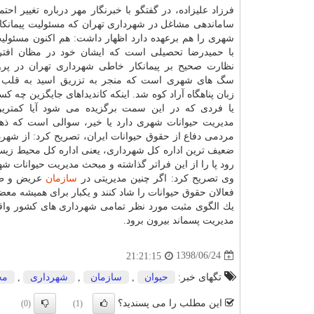
فرزاد علیزاده، در گفتگو با خبرنگار مهر درباره تغییر احت
ساماندهی مشاغل در شهرداری تهران كه مسئولیت پیمانكار
شهری را هم برعهده دارد اظهار داشت: هم اكنون مسئول
با حمیدرضا تحصیلی است كه ایشان خود در مظان افتر
نظارت صحیح بر پیمانكار خاطی شهرداری تهران در پر
سگ های شهری است كه منجر به تزریق اسید به قلب ح
زبان پناهگاه آراد كوه شد. اینكه كاندیداهای جایگزین چه كس
یا فردی كه در این سمت برگزیده می شود آیا كمترین
مدیریت حیوانات شهری دارد یا خیر، سوالی است كه ذهن
مردمی دفاع از حقوق حیوانات ایران، تصریح كرد: از شه
ضعیف ترین اداره كل شهرداری، یعنی اداره كل محیط زیست 
رود پا را از این فراتر گذاشته و مبحث مدیریت حیوانات ش
وی تصریح كرد: اگر چنین مدیریتی در
سازمان
عریض و طوی
فعالان حقوق حیوانات را شاد كنند و یكبار برای همیشه م
یك الگوی مثبت مورد نظر تمامی شهرداری های كشور واق
مدیریت پسماند بیرون برود.
1398/06/24
21:21:15
تگهای خبر:
حیوان
,
سازمان
,
شهرداری
,
مح
این مطلب را می پسندید؟
(0)
(1)