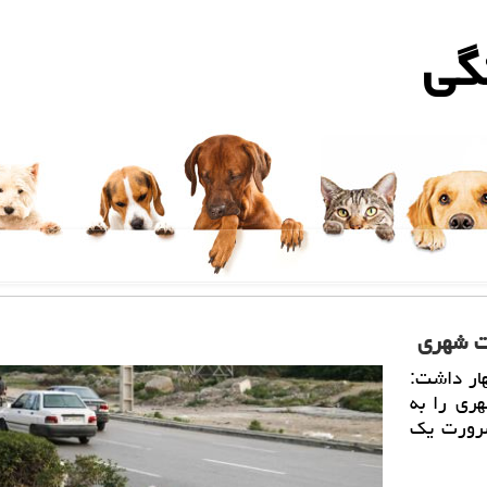
گی
ات شهری
ار داشت:
ری را به
رورت یك