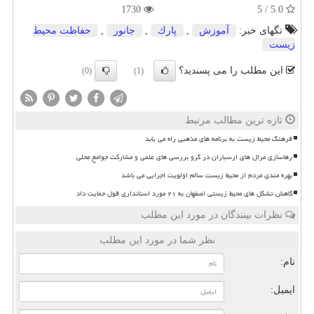
1730
5.0 / 5
تگهای خبر:
آموزش
,
پارك
,
جانور
,
حفاظت محیط
زیست
این مطلب را می پسندید؟
(0)
(1)
تازه ترین مطالب مرتبط
فرهنگ محیط زیست به برنامه های مذهبی راه می یابد
رهاسازی مرال های ارسباران در گرو بررسی های علمی و مشارکت جوامع محلی
بهره مندی مردم از محیط زیست سالم اولویت اجرایی می باشد
کاهش تشکل های محیط زیستی اصفهان به ۲۱ مورد استانداری قول حمایت داد
نظرات بینندگان در مورد این مطلب
نظر شما در مورد این مطلب
نام:
ایمیل: