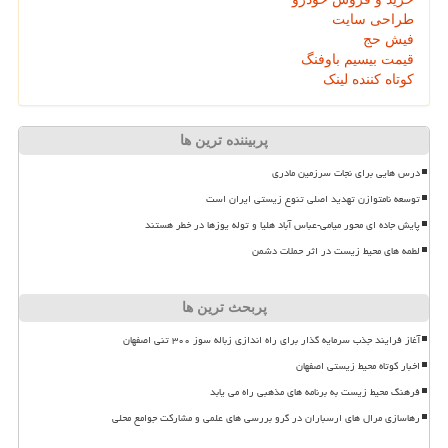
طراحی سایت
فیش حج
قیمت بیسیم باوفنگ
کوتاه کننده لینک
پربیننده ترین ها
درس هایی برای نجات سرزمین مادری
توسعه نامتوازن تهدید اصلی تنوع زیستی ایران است
پایش جاده ای محور میامی-عباس آباد هلیا و توله یوزها در خطر هستند
لطمه های محیط زیست در اثر حملات دشمن
پربحث ترین ها
آغاز فرایند جذب سرمایه گذار برای راه اندازی زباله سوز ۳۰۰ تنی اصفهان
اخبار کوتاه محیط زیستی اصفهان
فرهنگ محیط زیست به برنامه های مذهبی راه می یابد
رهاسازی مرال های ارسباران در گرو بررسی های علمی و مشارکت جوامع محلی