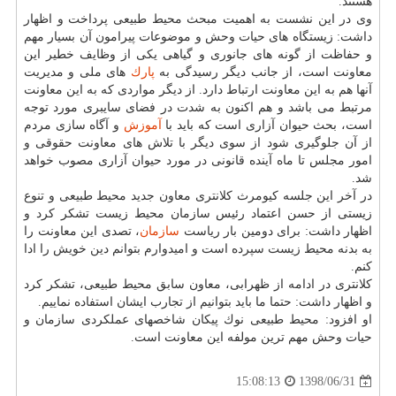
هستند.
وی در این نشست به اهمیت مبحث محیط طبیعی پرداخت و اظهار
داشت: زیستگاه های حیات وحش و موضوعات پیرامون آن بسیار مهم
و حفاظت از گونه های جانوری و گیاهی یكی از وظایف خطیر این
معاونت است، از جانب دیگر رسیدگی به
پارك
های ملی و مدیریت
آنها هم به این معاونت ارتباط دارد. از دیگر مواردی كه به این معاونت
مرتبط می باشد و هم اكنون به شدت در فضای سایبری مورد توجه
است، بحث حیوان آزاری است كه باید با
آموزش
و آگاه سازی مردم
از آن جلوگیری شود از سوی دیگر با تلاش های معاونت حقوقی و
امور مجلس تا ماه آینده قانونی در مورد حیوان آزاری مصوب خواهد
شد.
در آخر این جلسه كیومرث كلانتری معاون جدید محیط طبیعی و تنوع
زیستی از حسن اعتماد رئیس سازمان محیط زیست تشكر كرد و
اظهار داشت: برای دومین بار ریاست
سازمان
، تصدی این معاونت را
به بدنه محیط زیست سپرده است و امیدوارم بتوانم دین خویش را ادا
كنم.
كلانتری در ادامه از ظهرابی، معاون سابق محیط طبیعی، تشكر كرد
و اظهار داشت: حتما ما باید بتوانیم از تجارب ایشان استفاده نماییم.
او افزود: محیط طبیعی نوك پیكان شاخصهای عملكردی سازمان و
حیات وحش مهم ترین مولفه این معاونت است.
1398/06/31
15:08:13