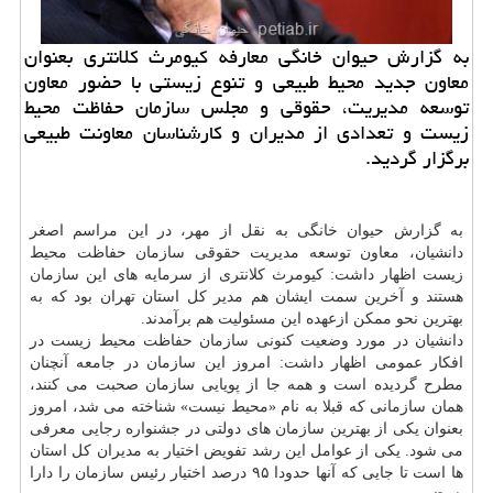
به گزارش حیوان خانگی معارفه كیومرث كلانتری بعنوان
معاون جدید محیط طبیعی و تنوع زیستی با حضور معاون
توسعه مدیریت، حقوقی و مجلس سازمان حفاظت محیط
زیست و تعدادی از مدیران و كارشناسان معاونت طبیعی
برگزار گردید.
به گزارش حیوان خانگی به نقل از مهر، در این مراسم اصغر
دانشیان، معاون توسعه مدیریت حقوقی سازمان حفاظت محیط
زیست اظهار داشت: كیومرث كلانتری از سرمایه های این سازمان
هستند و آخرین سمت ایشان هم مدیر كل استان تهران بود كه به
بهترین نحو ممكن ازعهده این مسئولیت هم برآمدند.
دانشیان در مورد وضعیت كنونی سازمان حفاظت محیط زیست در
افكار عمومی اظهار داشت: امروز این سازمان در جامعه آنچنان
مطرح گردیده است و همه جا از پویایی سازمان صحبت می كنند،
همان سازمانی كه قبلا به نام «محیط نیست» شناخته می شد، امروز
بعنوان یكی از بهترین سازمان های دولتی در جشنواره رجایی معرفی
می شود. یكی از عوامل این رشد تفویض اختیار به مدیران كل استان
ها است تا جایی كه آنها حدودا ۹۵ درصد اختیار رئیس سازمان را دارا