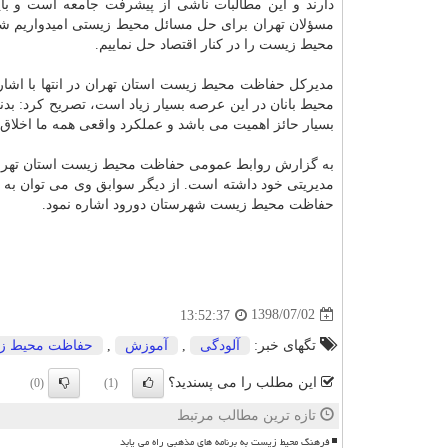
دارند و این مطالبات ناشی از پیشرفت جامعه است و باید 
مسؤلان تهران برای حل مسائل محیط زیستی امیدواریم شاه
محیط زیست را در كنار اقتصاد حل نماییم.
مدیركل حفاظت محیط زیست استان تهران در انتها با اشاره
محیط بانان در این عرصه بسیار زیاد است، تصریح كرد: بد
بسیار حائز اهمیت می باشد و عملكرد واقعی همه ما اخلاق م
به گزارش روابط عمومی حفاظت محیط زیست استان تهران
مدیریتی خود داشته است. از دیگر سوابق وی می توان به
حفاظت محیط زیست شهرستان دورود اشاره نمود.
1398/07/02
13:52:37
تگهای خبر:
آلودگی
,
آموزش
,
حفاظت محیط ز
این مطلب را می پسندید؟
(0)
(1)
تازه ترین مطالب مرتبط
فرهنگ محیط زیست به برنامه های مذهبی راه می یابد