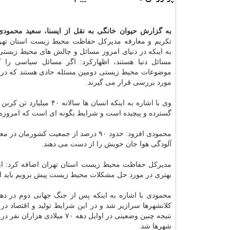
به گزارش حیوان خانگی به نقل از ایسنا، سعید محمودی
تكریم و معارفه مدیركل حفاظت محیط زیست استان تهرا
به اینكه در دنیای امروز مسائل و چالش های محیط زیستی
مسائل دنیا هستند، اظهاركرد: اگر مسائل سیاسی را كن
موضوعات محیط زیستی دومین مسئله حادی هستند كه در د
مورد بررسی قرار می گیرند.
وی با اشاره به اینكه ان
گسترده و پیچیده است و شرایط بگونه ای است كه امروزه ه
محمودی افزود: حدود ۹۰ درصد از جمعیت كشورمان در معرض آلودگی
آلودگی هوا جان خویش را از دست می دهند.
مدیركل حفاظت محیط زیست استان تهران اضافه كرد: ای
بهتری در مورد حل مشكلات محیط زیست پیش برویم باید از 
كلانشهرها سرازیر شد و در این شرایط تولید و اقتصاد در 
نتیجه چنین وضعیتی در اوایل 
شهرها شد.