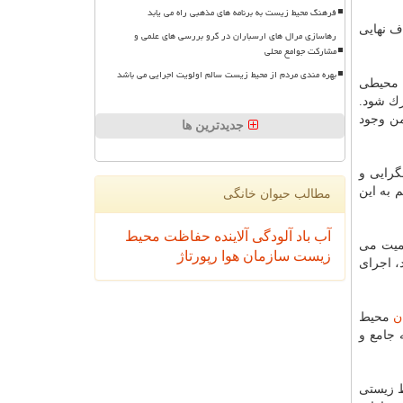
فرهنگ محیط زیست به برنامه های مذهبی راه می یابد
هدف نهایی
رهاسازی مرال های ارسباران در گرو بررسی های علمی و
مشارکت جوامع محلی
بهره مندی مردم از محیط زیست سالم اولویت اجرایی می باشد
ت محیطی
رك شود.
من وجود
جدیدترین ها
گرایی و
 به این
مطالب حیوان خانگی
آب
باد
آلودگی
آلاینده
حفاظت محیط
همیت می
زیست
سازمان
هوا
رپورتاژ
، اجرای
ن
محیط
 جامع و
ط زیستی