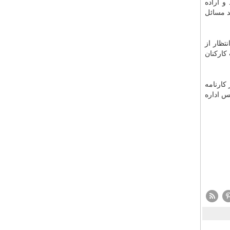
و اراده
د مسائل
تظار از
كاركنان
كارنامه
س اداره