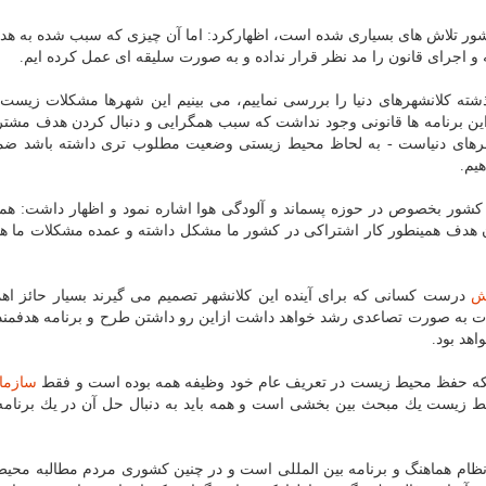
 برای محیط زیست كشور تلاش های بسیاری شده است، اظهاركرد: اما آن چیزی كه سبب شده به 
اجرای قانون را مد نظر قرار نداده و به صورت سلیقه ای عمل كرده ایم.
ته كلانشهرهای دنیا را بررسی نماییم، می بینیم این شهرها مشكلات زیس
ای این برنامه ها قانونی وجود نداشت كه سبب همگرایی و دنبال كردن هدف مشت
 شهرهای دنیاست - به لحاظ محیط زیستی وضعیت مطلوب تری داشته باشد ض
یم.
شور بخصوص در حوزه پسماند و آلودگی هوا اشاره نمود و اظهار داشت: هم
دف همینطور كار اشتراكی در كشور ما مشكل داشته و عمده مشكلات ما هم
ش
درست كسانی كه برای آینده این كلانشهر تصمیم می گیرند بسیار حائز ا
لات به صورت تصاعدی رشد خواهد داشت ازاین رو داشتن طرح و برنامه هدفمند
هد بود.
نكه حفظ محیط زیست در تعریف عام خود وظیفه همه بوده است و فقط
سازما
یط زیست یك مبحث بین بخشی است و همه باید به دنبال حل آن در یك برنامه
 نظام هماهنگ و برنامه بین المللی است و در چنین كشوری مردم مطالبه محی