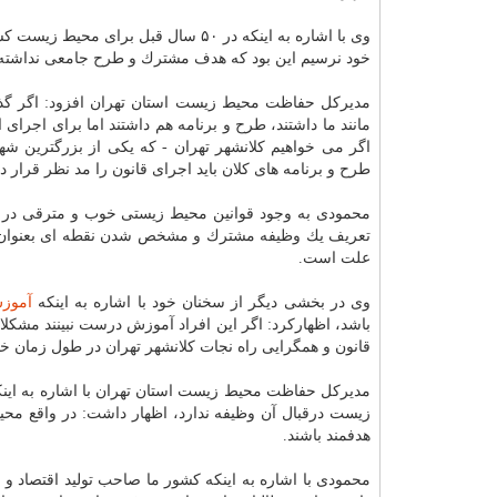
وی با اشاره به اینكه در ۵۰ سال قبل
خود نرسیم این بود كه هدف مشترك و طرح جامعی نداشته و 
مدیركل حفاظت محیط زیست استان تهران افزود: اگر گذش
مانند ما داشتند، طرح و برنامه هم داشتند اما برای اجر
اگر می خواهیم كلانشهر تهران - كه یكی از بزرگترین
طرح و برنامه های كلان باید اجرای قانون را مد نظر قرار ده
محمودی به وجود قوانین محیط زیستی خوب و مترقی در ك
تعریف یك وظیفه مشترك و مشخص شدن نقطه ای بعنوان ه
علت است.
وی در بخشی دیگر از سخنان خود با اشاره به اینكه
آموز
باشد، اظهاركرد: اگر این افراد آموزش درست نبینند مشك
قانون و همگرایی راه نجات كلانشهر تهران در طول زمان خوا
مدیركل حفاظت محیط زیست استان تهران با اشاره به ای
زیست درقبال آن وظیفه ندارد، اظهار داشت: در واقع مح
هدفمند باشند.
محمودی با اشاره به اینكه كشور ما صاحب تولید اقتصاد و