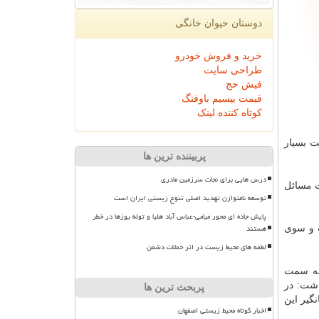
دوستان حیوان خانگی
خرید و فروش خودرو
طراحی سایت
فیش حج
قیمت بیسیم باوفنگ
کوتاه کننده لینک
زیست بسیار
پربیننده ترین ها
درس هایی برای نجات سرزمین مادری
 به علت مسائل
توسعه نامتوازن تهدید اصلی تنوع زیستی ایران است
پایش جاده ای محور میامی-عباس آباد هلیا و توله یوزها در خطر
هستند
 و سوی
لطمه های محیط زیست در اثر حملات دشمن
جمعیت به سمت
اشت: در
پربحث ترین ها
بانگیر این
اخبار کوتاه محیط زیستی اصفهان