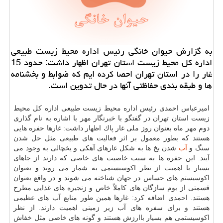
به گزارش حیوان خانگی رئیس اداره محیط زیست طبیعی
اداره كل محیط زیست استان تهران اظهار داشت: حدود 15
غار را در استان تهران احصا كرده ایم كه ضوابط و بخشنامه
ها و طبقه بندی حفاظتی آنها در حال تدوین است.
امیرعباس احمدی رئیس اداره محیط زیست طبیعی اداره كل محیط
زیست استان تهران در گفتگو با خبرنگار مهر با اشاره به نام گذاری
دوم مهر ماه بعنوان روز ملی غار پاك اظهار داشت: غارها حفره هایی
هستند كه بطور معمول بر اثر فعالیت های طبیعی مثل حل شدن
سنگ و
آب
شدن یخ ها به شكل غارهای آهكی و یخچالی به وجود می
آیند. این حفره ها به سبب خاصیت های خاصی كه دارند از جاهای
بسیار با اهمیت از نظر اكوسیستمی به شمار می روند و بعنوان
اكوسیستم های حساس در جهان شناخته می شوند و در واقع بعنوان
قسمتی از بوم سازگان های كاملاً خاص و زنجیره های غذایی مطرح
هستند. احمدی اضافه كرد: غارها همین طور منابع آب های عظیمی
هستند و برای سفره های آب زیر زمینی اهمیت دارند. از نظر
اكوسیستمی هم بسیار باارزش هستند و گونه های خاصی مثل خفاش