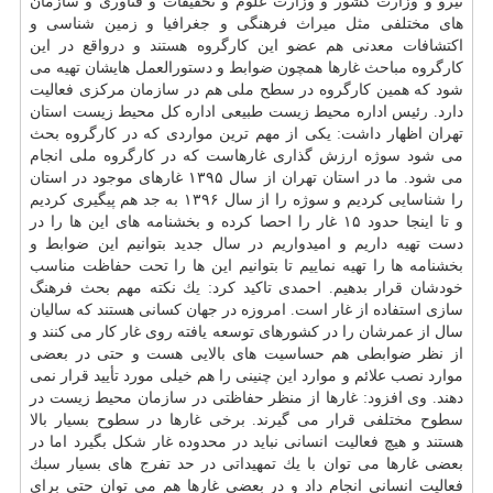
نیرو و وزارت كشور و وزارت علوم و تحقیقات و فناوری و سازمان
های مختلفی مثل میراث فرهنگی و جغرافیا و زمین شناسی و
اكتشافات معدنی هم عضو این كارگروه هستند و درواقع در این
كارگروه مباحث غارها همچون ضوابط و دستورالعمل هایشان تهیه می
شود كه همین كارگروه در سطح ملی هم در سازمان مركزی فعالیت
دارد. رئیس اداره محیط زیست طبیعی اداره كل محیط زیست استان
تهران اظهار داشت: یكی از مهم ترین مواردی كه در كارگروه بحث
می شود سوژه ارزش گذاری غارهاست كه در كارگروه ملی انجام
می شود. ما در استان تهران از سال ۱۳۹۵ غارهای موجود در استان
را شناسایی كردیم و سوژه را از سال ۱۳۹۶ به جد هم پیگیری كردیم
و تا اینجا حدود ۱۵ غار را احصا كرده و بخشنامه های این ها را در
دست تهیه داریم و امیدواریم در سال جدید بتوانیم این ضوابط و
بخشنامه ها را تهیه نماییم تا بتوانیم این ها را تحت حفاظت مناسب
خودشان قرار بدهیم. احمدی تاكید كرد: یك نكته مهم بحث فرهنگ
سازی استفاده از غار است. امروزه در جهان كسانی هستند كه سالیان
سال از عمرشان را در كشورهای توسعه یافته روی غار كار می كنند و
از نظر ضوابطی هم حساسیت های بالایی هست و حتی در بعضی
موارد نصب علائم و موارد این چنینی را هم خیلی مورد تأیید قرار نمی
دهند. وی افزود: غارها از منظر حفاظتی در سازمان محیط زیست در
سطوح مختلفی قرار می گیرند. برخی غارها در سطوح بسیار بالا
هستند و هیچ فعالیت انسانی نباید در محدوده غار شكل بگیرد اما در
بعضی غارها می توان با یك تمهیداتی در حد تفرج های بسیار سبك
فعالیت انسانی انجام داد و در بعضی غارها هم می توان حتی برای