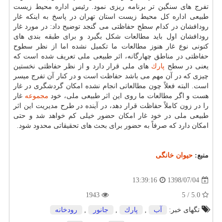
تفرج های سنگین تر برنامه ریزی نمود. رئیس اداره محیط زیست
طبیعی اداره كل محیط زیست استان تهران در پاسخ به اینكه غار
رودافشان در كدام سطح حفاظتی می گنجد توضیح داد: در مورد غار
رودافشان اول باید مطالعات شكل بگیرد و برای طبقه بندی های
كنونی نوع غار هنوز مطالعات ما تكمیل نشده اما از نظر سطوح
حفاظتی در مناطق چهارگانه، اثر طبیعی ملی تعریف شده است كه
یعنی در سطح
پارك
های ملی قرار دارد و از نظر حفاظتی نخستین
چیزی كه در آن مهم می باشد حفاظت است و در كنار آن تفرج میسر
است. البته فعلاً چون مطالعاتی انجام نشده امكان گردشگری در غار
هست و اگر مطالعات ما روی این اثر طبیعی ملی، خود
مجموعه
غار
را در زون كاملاً حفاظت قرار دهد، در آینده در طرح مدیریت این اثر
طبیعی ملی در خود غار امكان حضور خیلی كم خواهد شد و حتی
امكان دارد كه صرفاً به حضور برای بحث های تحقیقاتی محدود شود.
منبع:
حیوان خانگی
1398/07/04
13:39:16
1943
5.0 / 5
تگهای خبر:
آب
,
پارك
,
جانور
,
رودخانه