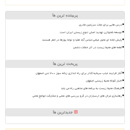
پربیننده ترین ها
درس هایی برای نجات سرزمین مادری
توسعه نامتوازن تهدید اصلی تنوع زیستی ایران است
پایش جاده ای محور میامی-عباس آباد هلیا و توله یوزها در خطر هستند
لطمه های محیط زیست در اثر حملات دشمن
پربحث ترین ها
آغاز فرایند جذب سرمایه گذار برای راه اندازی زباله سوز ۳۰۰ تنی اصفهان
اخبار کوتاه محیط زیستی اصفهان
فرهنگ محیط زیست به برنامه های مذهبی راه می یابد
رهاسازی مرال های ارسباران در گرو بررسی های علمی و مشارکت جوامع محلی
جدیدترین ها