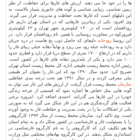
ها را در خود جا می دهند. ارزش های غارها برای حفاظت، از نظر
زمین شناسی، زیبایی شناسی و گونه های جانوری بسیار بالاست. به
این دلیلهای است كه غارها تحت حفاظت و مدیریت قرار می گیرند.
وی افزود: یكی از زیباترین غارهایی كه در استان تهران داریم غار
رودافشان است كه در ۱۳۰ كیلومتری شهر تهران و ۶۲ كیلومتری
فیروزكوه در مجاورت روستایی با همین نام رودافشان قرار دارد. در
این روستا
رودخانه
دلیچای كه حاصل ذوب یخ هاست در دره جریان
دارد و به رودخانه حبله رود می ریزد و نهایتاً دهانه خیلی زیبای غار را
داریم كه در ارتفاع ۱۷۰۰ متری از سطح دریا قرار دارد و قطری حدود
۱۰۰ متر دارد و یكی از بلندترین دهانه های غارها در كشور است.
رئیس اداره محیط زیست طبیعی اداره كل محیط زیست استان تهران
تصریح كرد: حدود سال ۱۳۹۰ بود كه این غار را بعنوان اثر طبیعی
ملی معرفی كردند و در سال ۱۳۹۱ هم تحت درجه بندی حفاظتی
سازمان
محیط زیست قرار گرفت. از ارزش های این غار می توان به
گونه هایی مثل خفاش ها اشاره نمود كه قسمتی از چرخه زندگی
خودرا در این غارها می گذرانند. احمدی اضافه كرد: امروزه برخی
فعالیت های گردشگری هم در این غار شكل می گیرد كه به صورتی
یكی از اشكالات ما را در بحث مدیریت و حفاظت غار به وجود آورده
است. وی تاكید كرد: سازمان محیط زیست از سال ۱۳۹۴ كارگروهی
را با مسئولیت غار و غارشناسی در كشور شكل داد و به تمام استان
ها هم تكلیف كرد كه كارگروهی را به نام كارگروه غارشناسی در
استانداری شكل بدهند. در این كارگروه نهادهای مختلفی مثل وزارت