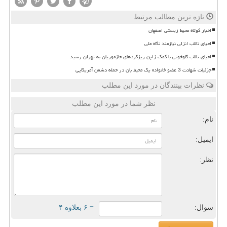
تازه ترین مطالب مرتبط
اخبار کوتاه محیط زیستی اصفهان
احیای تالاب انزلی نیازمند نگاه ملی
احیای تالاب گاوخونی با کمک ژاپن ریزگردهای جازموریان به تهران رسید
جزئیات شهادت 3 عضو خانواده یک محیط بان در حمله دشمن آمریکایی
نظرات بینندگان در مورد این مطلب
نظر شما در مورد این مطلب
نام:
ایمیل:
نظر:
سوال:
= ۶ بعلاوه ۴