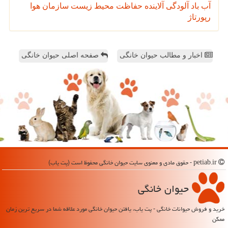
آب
باد
آلودگی
آلاینده
حفاظت محیط زیست
سازمان
هوا
رپورتاژ
اخبار و مطالب حیوان خانگی
صفحه اصلی حیوان خانگی
petiab.ir - حقوق مادی و معنوی سایت حیوان خانگی محفوظ است (پت یاب)
حیوان خانگی
خرید و فروش حیوانات خانگی - پت یاب، یافتن حیوان خانگی مورد علاقه شما در سریع ترین زمان
ممکن