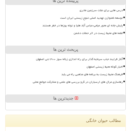
پربیننده ترین ها
درس هایی برای نجات سرزمین مادری
توسعه نامتوازن تهدید اصلی تنوع زیستی ایران است
پایش جاده ای محور میامی-عباس آباد هلیا و توله یوزها در خطر هستند
لطمه های محیط زیست در اثر حملات دشمن
پربحث ترین ها
آغاز فرایند جذب سرمایه گذار برای راه اندازی زباله سوز ۳۰۰ تنی اصفهان
اخبار کوتاه محیط زیستی اصفهان
فرهنگ محیط زیست به برنامه های مذهبی راه می یابد
رهاسازی مرال های ارسباران در گرو بررسی های علمی و مشارکت جوامع محلی
جدیدترین ها
مطالب حیوان خانگی