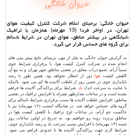
حیوان خانگی: برمبنای اعلام شركت كنترل كیفیت هوای
تهران، در اواخر فردا (13 مهرماه) همزمان با ترافیك
شبانگاهی در بیشتر مناطق، هوای تهران در شرایط ناسالم
برای گروه های حساس قرار می گیرد.
به گزارش حیوان خانگی به نقل از مهر، برمبنای نتایج پیش بینی های
انجام شده در شركت كنترل كیفیت هوا، با برقراری شرایط جوی
نسبتاً آرام، تجمع ذرات معلق در بعضی مناطق شهر تهران و به تبع آن
كاهش كیفیت
هوا
دور از انتظار نخواهد بود. همین طور با رشد
ناپایداری جوی در ضمن روز از غلظت آلاینده ها كم می شود. بااینكه
با عنایت به سرعت اندك
باد
شرایط برای پراكندگی آلاینده ها فراهم
نشده است و در ساعات بعدازظهر همراه با افزایش ترافیك در بعضی
مناطق، افزایش غلظت آلاینده ها سبب برقراری شرایط ناسالم برای
گروه های حساس خواهد شد. در شامگاه امشب (۱۲ مهرماه) نیز با
حاكمیت جو آرام، در ساعات اوج ترافیك با كاهش كیفیت هوا در
مناطق پرتردد روبه رو خواهیم بود. به تدریج در اولین ساعات روز
شنبه (۱۳ مهرماه) با افزایش نسبی سرعت باد و رشد ناپایداری جوی،
شرایط لازم جهت پراكندگی آلاینده ها تا حدودی فراهم می شود.