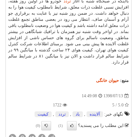
بااینكه در صبحگاه شنبه با آغاز
تردد
خودرو ها در اولین روز هفته،
افزایش نسبی غلظت ذرات معلق، شرایط نامطلوب كیفیت هوا را به
دنبال خواهد داشت. در ضمن روز شنبه نیز با عنایت به برقراری جو
آرام و آسمان صاف، انتظار می رود در بعضی مناطق تجمع غلظت
ذرات معلق ادامه داشته باشد و كیفیت هوا در وضعیت نامطلوب باقی
بماند. در اواخر وقت شنبه نیز همزمان با ترافیك شبانگاهی در بیشتر
مناطق، وضعیت ناسالم برای گروه های حساس ناشی از افزایش
غلظت آلاینده ها پیش بینی می شود. برمبنای اطلاعات شركت كنترل
كیفیت هوای تهران، كیفیت هوای ۲۴ ساعت گذشته با میانگین ۹۹ در
شرایط سالم قرار داشت و الان نیز با میانگین ۸۱ در شرایط سالم
قرار دارد.
منبع:
حیوان خانگی
1398/07/13
14:49:08
1722
5.0 / 5
تگهای خبر:
آلاینده
,
باد
,
تردد
,
كیفیت
این مطلب را می پسندید؟
(0)
(1)