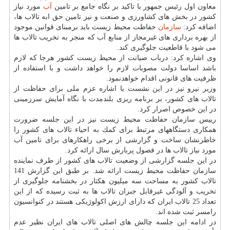
معاون اول رئیس جمهور با تاكید بر نگاه جامع بر تامین
آب
مورد نیاز
كشور در بخش های كشاورزی و صنعت و نیز تامین حق ابه تالاب ها،
اضافه كرد:
سازمان
حفاظت محیط زیست باید برمبنای قوانین موجود
از بهره برداری های غیرمجاز از منابع آب كه منجر به تخریب تالاب ها
می شود با قاطعیت جلوگیری كند.
وی اشاره كرد: درباب صیانت از محیط زیست كشور هرجا كه لازم
باشد اساسا دولت مصوبات لازم را خواهد داشت و با استفاده از
ظرفیت های قانونی اقدام خواهدنمود.
وزیر نیرو نیز در این نشست با اشاره عزم ملی برای حفاظت از
تالاب های كشور، بر برنامه ریزی بلندمدت با نگاه آمایش سرزمینی
در این خصوص اصرار كرد.
رییس سازمان حفاظت محیط زیست نیز در این جلسه ضرورت
همكاری دستگاههای مرتبط برای كمك به احیاء تالاب های كشور را
خاطرنشان ساخت و گزارشی از برخی راهكارهای برای تامین آب
مورد نیاز تالاب ها در فصول پربارش سال ارائه كرد.
در این جلسه گزارشی از وضعیت تالاب های كشور از طرف نماینده
سازمان حفاظت محیط زیست ارائه شد. بر طبق این گزارش 141
تالاب كشور به مساحت سه میلیون هكتار در بخشنامه جلوگیری از
تخریب و آلودگی غیرقابل جبران تالاب ها به ثبت رسیده كه از این
تعداد 25 تالاب ایران كه دارای ارزش اكولوژیكی هستند در كنوانسیون
رامسر ثبت شده اند.
در ادامه این جلسه چالش های اصلی تالاب های ایران نظیر عدم