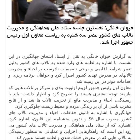
حیوان خانگی: نخستین جلسه ستاد ملی هماهنگی و مدیریت
تالاب های كشور عصر سه شنبه به ریاست معاون اول رئیس
جمهور اجرا شد.
به گزارش حیوان خانگی به نقل از ایسنا، اسحاق جهانگیری در این
نشست با اشاره به لطمه های وارد شده به تالاب های كشور بدلیل
تغییر شرایط اقلیمی و برخی تصمیمات نادرست بر احیاء و مدیریت
تالابهای در معرض تهدید كشور اصرار كرد و خواهان برنامه ریزی و
اقدامات موثر در این زمینه شد.
معاون اول رئیس جمهور لزوم اولویت بندی و تمركز بر تالاب هایی كه
نیازمند توجه بیشتری هستند را تصریح كرد و اظهار داشت: باید با
رسیدگی، احیاء و مدیریت مانع از تخریب تالاب ها شد و از نتایج
مخرب ناشی از آن بر زندگی مردم و محیط زیست جلوگیری كرد.
جهانگیری با اشاره به قانون حفاظت، احیاء و مدیریت تالاب های
كشور مصوب سال 96 و تدوین بخشنامه این قانون، اشاره كرد:
انتظاری كه از ستاد ملی هماهنگی و مدیریت تالاب های كشور می
رود این است كه راهكارهایی اجرایی و عملیاتی به منظور رسیدگی
به تالاب هایی كه در معرض خشك شدن و لطمه هستند تدوین كند.