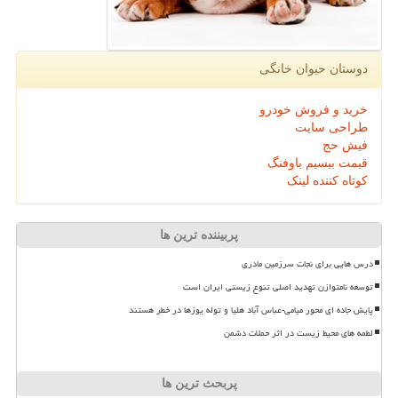
دوستان حیوان خانگی
خرید و فروش خودرو
طراحی سایت
فیش حج
قیمت بیسیم باوفنگ
کوتاه کننده لینک
پربیننده ترین ها
درس هایی برای نجات سرزمین مادری
توسعه نامتوازن تهدید اصلی تنوع زیستی ایران است
پایش جاده ای محور میامی-عباس آباد هلیا و توله یوزها در خطر هستند
لطمه های محیط زیست در اثر حملات دشمن
پربحث ترین ها