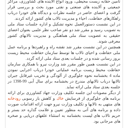
تأمین حقابه زیست محیطی، ورود انواع آلاینده های كشاورزی، مراكز
جمعیتی و آلاینده های صنعتی و نفتی مورد بحث و بررسی قرار
گرفت و اعضای حاضر در جلسه نظرات و دیدگاه های خودرا درباب
راهكارهای حفاظت، احیاء و مدیریت تالاب های كشور ارائه كردند.
در این نشست دستورالعمل نحوه تشكیل و اداره جلسات ستاد ملی
به تصویب رسید و مقرر شد دو نفر صاحب نظر علمی بعنوان اعضای
حقیقی به عضویت ستاد ملی هماهنگی و مدیریت تالابهای كشور
معرفی شوند.
همچنین در این نشست مقرر شد نقشه راه و راهبردها و برنامه عمل
ملی حفاظت و احیای تالاب ها توسط سازمان حفاظت محیط زیست
بروز رسانی شده و در جلسات بعدی ستاد ملی ارائه گردد.
در این نشست همین طور مقرر شد وزارت نیرو با همكاری سازمان
حفاظت محیط زیست برنامه عملیاتی خودرا درباب اجرایی نمودن
ماده 4 بخشنامه نحوه جلوگیری از آلودگی و تخریب غیرقابل جبران
تالابها درباب تالابهای مندرج در بخشنامه برای سال آبی 99-1398 در
جلسه بعدی ستاد ملی ارائه نماید.
از دیگر مصوبات این جلسه تكلیف وزارت جهاد كشاورزی برای ارائه
برنامه های جلوگیری از فرسایش
خاك
و كاهش بار رسوبی
رودخانه
های منتهی به تالابها و تكلیف وزارت نیرو جهت ارائه اقدامات صورت
داده و برنامه های آتی به منظور تعیین و علامت گذاره حد بستر و
حریم تالاب های لیست بخشنامه به استثناء علفهای دریایی و صخره
های مرجانی بود.