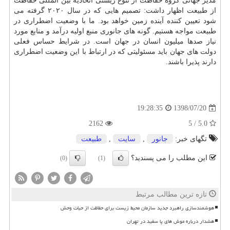
مدیر جهانی گروه حفاظت از تنوع زیستی اتحادیه بین المللی حفاظت
از طبیعت اظهار داشت: تصمیم هایی كه در سال ۲۰۲۰ گرفته می
شود تعیین كننده آینده زمین خواهد بود. ما با وضعیت اضطراری در
طبیعت مواجه هستیم. گونه های جانوری منبع اولیه درآمد و منابع مورد
نیاز صدها میلیون انسان در جهان است. در شرایط حساس فعلی
دولت های جهان باید مسئولیتی كه در ارتباط با این وضعیت اضطراری
دارند پذیرا باشند.
1398/07/20
19:28:35
2162
5.0 / 5
تگهای خبر:
جانور
,
سایت
,
طبیعت
این مطلب را می پسندید؟
(0)
(1)
تازه ترین مطالب مرتبط
هوشمندسازی راهبرد جدید سازمان محیط زیست برای حفاظت از حیات وحش
هشدار درباره موش های پا سفید در تهران