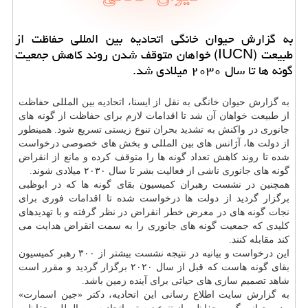
به گزارش حیوان خانگی اتحادیه بین المللی حفاظت از
طبیعت (IUCN) خواهان متوقف شدن روند كاهش جمعیت
گونه ها تا سال ۲۰۳۰ میلادی شد.
به گزارش حیوان خانگی به نقل از ایسنا، اتحادیه بین المللی حفاظت
از طبیعت خواهان آن شد تا اقدامات لازم برای حفاظت از گونه های
جانوری در واكنش به تشدید بحران تنوع زیستی تسریع شود. همینطور
از دولت ها، آژانس های بین المللی و بخش های خصوصی درخواست
شده تا روند كاهش تعداد گونه ها را متوقف كرده و مانع از انقراض
گونه های جانوری ناشی از فعالیت بشر تا سال ۲۰۳۰ میلادی شوند.
همچنین در نشست رهبران كمیسیون بقای گونه ها كه در ابوظبی
برگزار گردید از دولت ها درخواست شده تا اقدامات فوری برای
نجات گونه های در معرض خطر انقراض در نظر گرفته و با تهدیدهای
كلیدی كه جمعیت گونه های جانوری را به سمت انقراض هدایت می
كند مقابله كنند.
این درخواست و بیانیه در نتیجه نشست بیشتر از ۳۰۰ رهبر كمیسیون
بقای گونه هاست كه قبل از سال ۲۰۲۰ برگزار گردید و مقرر است
شاهد تصمیم سازی های حیاتی برای آینده زمین باشد.
به گزارش سایت اطلاع رسانی این اتحادیه، دكتر «جین اسمارت»