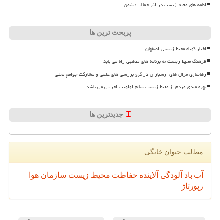
لطمه های محیط زیست در اثر حملات دشمن
پربحث ترین ها
اخبار کوتاه محیط زیستی اصفهان
فرهنگ محیط زیست به برنامه های مذهبی راه می یابد
رهاسازی مرال های ارسباران در گرو بررسی های علمی و مشارکت جوامع محلی
بهره مندی مردم از محیط زیست سالم اولویت اجرایی می باشد
جدیدترین ها
مطالب حیوان خانگی
آب
باد
آلودگی
آلاینده
حفاظت محیط زیست
سازمان
هوا
رپورتاژ