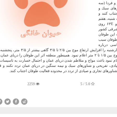
و فردا (سه
رهای سبك و
تناب كنند و
ه شنبه، هفتم
آبان) طوفان حاره ای كیار در موقعیت جغرافیایی ۱۹Nو ۶۳E روی
شرقی كشور
این طوفان
، این طوفان سبب
سی درباره
مخاطرات این طوفان و ارتفاع موج در ایام سه شنبه و چهارشنبه را افزایش ارتفاع موج بین
افزایش ارتفاع موج ۲ تا ۲/۵ متر و جمعه افزایش ارتفاع موج بین ۱/۵ تا ۲ متر اعلام نمود. همینطور منطقه اثر این طوفان را در
م نمود باعث مواج و متلاطم شدن دریای عمان و احتمال خسارت به تاسیسا
، تفریحی و شناورهای سبك و نیمه سنگین در دریای عمان تردد نكنند و ق
ناورهای تجاری و صیادی از تردد در محدوده فعالیت طوفان اجتناب كنند.
2259
5.0 / 5