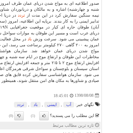
صدور اطلاعیه ای به مواج شدن دریای عمان ظرف امروز 
شنبه و چهارشنبه) اشاره و به مالكان و دریانوردان شناو
نیمه سنگین سفارش كرد در این مدت از
تردد
در دریا اج
تدابیر ایمنی را به كار بندند. برپایه این اطلاعیه، امروز (س
دریای عرب است و مسیر این طوفان به موازات سواحل 
عمان پیشبینی می شود. سرعت وزش
باد
در محل فعالیت 
امروز به ۲۰۰ گاهی ۲۷۰ كیلومتر برساعت می رسد
مواج شدن دریای عمان خواهد شد. سازمان هواشنا
استان سیستان و بلوچستان و سواحل شرقی هرمزگان اعلا
می شود. سازمان هواشناسی سفارش كرده قایق های صیادی
صیادی و شناورها به مكان های امن منتقل شوند، همینطور ش
1398/08/08
18:45:01
تگهای خبر:
آب
,
ایمنی
,
باد
,
تردد
این مطلب را می پسندید؟
(0)
(1)
تازه ترین مطالب مرتبط