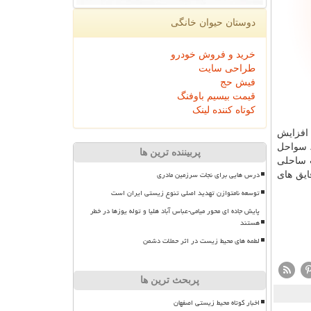
دوستان حیوان خانگی
خرید و فروش خودرو
طراحی سایت
فیش حج
قیمت بیسیم باوفنگ
کوتاه کننده لینک
 ۲/۵ تا ۳/۵ گاهی بیشتر از ۳/۵ متر، پنجشنبه افزایش
یای عمان، سواحل
پربیننده ترین ها
ت ساحلی
درس هایی برای نجات سرزمین مادری
ایق های
توسعه نامتوازن تهدید اصلی تنوع زیستی ایران است
پایش جاده ای محور میامی-عباس آباد هلیا و توله یوزها در خطر
هستند
لطمه های محیط زیست در اثر حملات دشمن
پربحث ترین ها
اخبار کوتاه محیط زیستی اصفهان