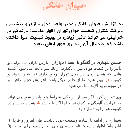
به گزارش حیوان خانگی مدیر واحد مدل سازی و پیشبینی
شركت كنترل كیفیت هوای تهران اظهار داشت: بارندگی در
شرایطی می تواند تأثیر زیادی بر بهبود كیفیت هوا داشته
باشد كه به دنبال آن پایداری جوی اتفاق نیفتد.
حسین شهبازی در گفتگو با ایسنا
اظهاركرد: بارش باران می تواند دو
تأثیر را بر كیفیت هوای تهران بگذارد؛ از یك سو باعث می شود آلاینده
هایی كه همان زمان در هوای تهران وجود دارند ته نشین شوند و
كیفیت
هوا
بهتر شود اما از جانب دیگر باعث افزایش حجم ترافیك و
در نتیجه تولید آلاینده ها می شود.
وی تصریح كرد: اگر بعد از بارندگی شرایط هوا پایدار شود می تواند
به افزایش آلودگی ها كمك نماید اما اگر با وزش
باد
همراه شود بهبود
كیفیت هوا را به دنبال دارد.
شهبازی در ادامه با اشاره وضعیت جوی پایتخت طی امروز و فردا (۹
آبان ماه) اظهار داشت: نتایج پیشبینی های انجام شده برای امروز (9