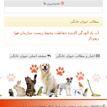
جدیدترین ها
مطالب حیوان خانگی
آب
باد
آلودگی
آلاینده
حفاظت محیط زیست
سازمان
هوا
رپورتاژ
اخبار و مطالب حیوان خانگی
صفحه اصلی حیوان خانگی
petiab.ir - حقوق مادی و معنوی سایت حیوان خانگی محفوظ است (پت یاب)