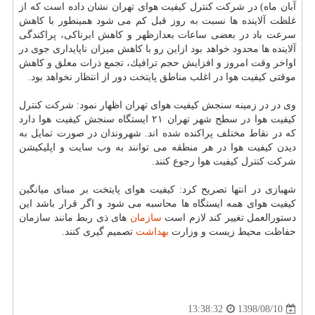
آبان ماه) در شركت كنترل كیفیت هوای تهران نشان داده است كه از
غلظت آلاینده ها نسبت به روز قبل كم می شود همینطور با كاهش
سرعت باد در بعضی ساعات بعدازظهر و كاهش ابرناكی، پراكندگی
آلاینده ها محدود خواهد بود ازاین رو با كاهش میزان ناپایداری جوی در
اواخر وقت امروز و افزایش حجم ترافیك، تجمع ذرات معلق و كاهش
موقتی كیفیت هوا در اغلب مناطق پایتخت دور از انتظار نخواهد بود.
وی در در زمینه سنجش كیفیت هوای تهران اظهار نمود: شركت كنترل
كیفیت هوا در سطح شهر تهران ۲۱ ایستگاه سنجش كیفیت هوا دارد
كه در نقاط مختلف پراكنده شده اند. شهروندان در صورت تمایل به
دیدن كیفیت هوا در هر منطقه می توانند به وب سایت و اپلیكیشن
شركت كنترل كیفیت هوا رجوع كنند.
شهبازی در انتها تصریح كرد: كیفیت هوای پایتخت بر مبنای میانگین
كیفیت هوای همه ایستگاه ها محاسبه می شود و اگر قرار باشد این
دستورالعمل تغییر كند لازم است
سازمان
های ذی ربط مانند سازمان
حفاظت محیط زیست و وزارت
بهداشت
تصمیم گیری كنند.
1398/08/10
13:38:32