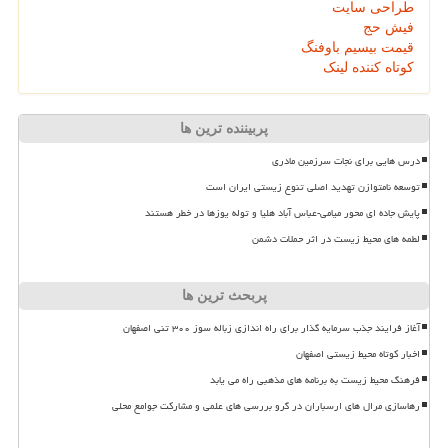
طراحی سایت
فیش حج
قیمت بیسیم باوفنگ
کوتاه کننده لینک
پربیننده ترین ها
درس هایی برای نجات سرزمین مادری
توسعه نامتوازن تهدید اصلی تنوع زیستی ایران است
پایش جاده ای محور میامی-عباس آباد هلیا و توله یوزها در خطر هستند
لطمه های محیط زیست در اثر حملات دشمن
پربحث ترین ها
آغاز فرایند جذب سرمایه گذار برای راه اندازی زباله سوز ۳۰۰ تنی اصفهان
اخبار کوتاه محیط زیستی اصفهان
فرهنگ محیط زیست به برنامه های مذهبی راه می یابد
رهاسازی مرال های ارسباران در گرو بررسی های علمی و مشارکت جوامع محلی