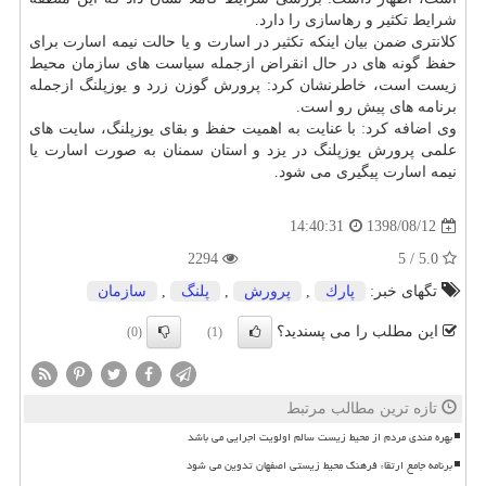
شرایط تكثیر و رهاسازی را دارد.
كلانتری ضمن بیان اینكه تكثیر در اسارت و یا حالت نیمه اسارت برای
حفظ گونه های در حال انقراض ازجمله سیاست های سازمان محیط
زیست است، خاطرنشان كرد: پرورش گوزن زرد و یوزپلنگ ازجمله
برنامه های پیش رو است.
وی اضافه كرد: با عنایت به اهمیت حفظ و بقای یوزپلنگ، سایت های
علمی پرورش یوزپلنگ در یزد و استان سمنان به صورت اسارت یا
نیمه اسارت پیگیری می شود.
1398/08/12
14:40:31
2294
5.0 / 5
تگهای خبر:
پارك
,
پرورش
,
پلنگ
,
سازمان
این مطلب را می پسندید؟
(0)
(1)
تازه ترین مطالب مرتبط
بهره مندی مردم از محیط زیست سالم اولویت اجرایی می باشد
برنامه جامع ارتقاء فرهنگ محیط زیستی اصفهان تدوین می شود