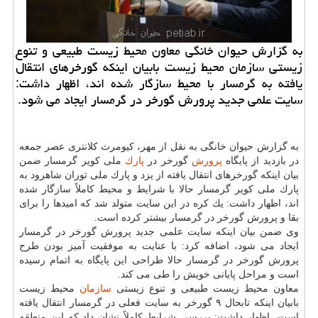
به گزارش حیوان خانگی معاون محیط زیست طبیعی و تنوع
زیستی سازمان محیط زیست بابیان اینكه گورخرهای انتقال
یافته به گرمسار با محیط سازگار شده اند، اظهار داشت:
سایت علمی جدید پرورش گورخر در گرمسار ایجاد می شود.
به گزارش حیوان خانگی به نقل از مهر، كیومرث كلانتری عصر جمعه
در بازدید از پایگاه
پرورش
گورخر در
پارك
ملی كویر گرمسار ضمن
بیان اینكه گورخرهای انتقال یافته از یزد و پارك ملی توران شاهرود به
پارك ملی كویر گرمسار حالا با شرایط و محیط كاملاً سازگار شده
اند، اظهار داشت: یك كره در این سایت متولد شد كه امیدها را برای
بقا و پرورش گورخر در گرمسار بیشتر كرده است.
وی ضمن بیان اینكه سایت علمی جدید پرورش گورخر در گرمسار
ایجاد می شود، اضافه كرد: با عنایت به موفقیت آمیز بودن طرح
پرورش گورخر در گرمسار حالا طراحی این پایگاه به اتمام رسیده
است و مراحل پایانی خویش را طی می كند.
معاون محیط زیست طبیعی و تنوع زیستی
سازمان
محیط زیست
بابیان اینكه تابحال ۹ گورخر به سایت فعلی در گرمسار انتقال یافته
است، اظهار داشت: بررسی شرایط كاملاً نشان داد كه این منطقه