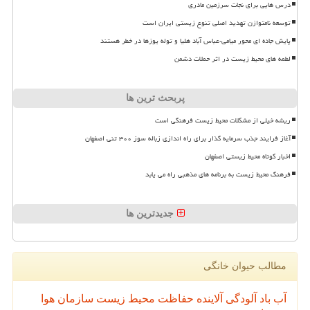
درس هایی برای نجات سرزمین مادری
توسعه نامتوازن تهدید اصلی تنوع زیستی ایران است
پایش جاده ای محور میامی-عباس آباد هلیا و توله یوزها در خطر هستند
لطمه های محیط زیست در اثر حملات دشمن
پربحث ترین ها
ریشه خیلی از مشکلات محیط زیست فرهنگی است
آغاز فرایند جذب سرمایه گذار برای راه اندازی زباله سوز ۳۰۰ تنی اصفهان
اخبار کوتاه محیط زیستی اصفهان
فرهنگ محیط زیست به برنامه های مذهبی راه می یابد
جدیدترین ها
مطالب حیوان خانگی
آب
باد
آلودگی
آلاینده
حفاظت محیط زیست
سازمان
هوا