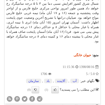
شمال شرق كشور افزایش نسبی دما بین ۳ تا ۵ درجه سانتیگراد رخ
خواهد داد همین طور امروز نواحی مركزی خلیج فارس و از اواخر
وقت پنجشنبه و جمعه (۱۶ و ۱۷ آبان ماه) نیمه غربی خلیج فارس
مواج خواهد بود. ضیاییان درانتها با تشریح آخرین وضعیت جوی پایتخت
اظهار داشت: آسمان تهران امروز (۱۵ آبان ماه) ابری تا نیمه ابری،
همراه با غبار محلی با حداقل ۸ و حداكثر دمای ۱۶ درجه سانتیگراد
پیش بینی می شود. فردا (۱۶ آبان ماه) آسمان پایتخت صاف همراه با
غبار محلی با بیشینه دمای ۱۶ و كمینه دمای ۸ درجه سانتیگراد خواهد
بود.
منبع:
حیوان خانگی
1398/08/16
11:15:36
1706
5.0 / 5
تگهای خبر:
آب
,
آلاینده
,
باد
,
سازمان
این مطلب را می پسندید؟
(0)
(1)