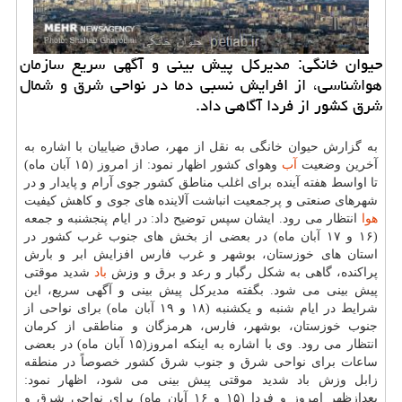
حیوان خانگی: مدیركل پیش بینی و آگهی سریع سازمان
هواشناسی، از افرایش نسبی دما در نواحی شرق و شمال
شرق كشور از فردا آگاهی داد.
به گزارش حیوان خانگی به نقل از مهر، صادق ضیاییان با اشاره به
آخرین وضعیت
آب
وهوای كشور اظهار نمود: از امروز (۱۵ آبان ماه)
تا اواسط هفته آینده برای اغلب مناطق كشور جوی آرام و پایدار و در
شهرهای صنعتی و پرجمعیت انباشت آلاینده های جوی و كاهش كیفیت
هوا
انتظار می رود. ایشان سپس توضیح داد: در ایام پنجشنبه و جمعه
(۱۶ و ۱۷ آبان ماه) در بعضی از بخش های جنوب غرب كشور در
استان های خوزستان، بوشهر و غرب فارس افزایش ابر و بارش
پراكنده، گاهی به شكل رگبار و رعد و برق و وزش
باد
شدید موقتی
پیش بینی می شود. بگفته مدیركل پیش بینی و آگهی سریع، این
شرایط در ایام شنبه و یكشنبه (۱۸ و ۱۹ آبان ماه) برای نواحی از
جنوب خوزستان، بوشهر، فارس، هرمزگان و مناطقی از كرمان
انتظار می رود. وی با اشاره به اینكه امروز(۱۵ آبان ماه) در بعضی
ساعات برای نواحی شرق و جنوب شرق كشور خصوصاً در منطقه
زابل وزش باد شدید موقتی پیش بینی می شود، اظهار نمود:
بعدازظهر امروز و فردا (۱۵ و ۱۶ آبان ماه) برای نواحی شرق و