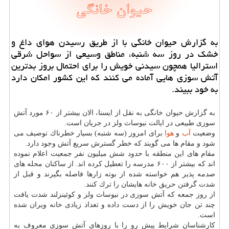
به گزارش حیوان خانگی با از طریق رسیدن هوای داغ و
خشك در روز سه شنبه، مناطق وسیعی از سواحل شرقی
استرالیا همچون سیدنی خویش را برای احتمال بروز بدترین
آتش سوزی هایی آماده می كنند كه این كشور امكان دارد
به خود ببیند.
به گزارش حیوان خانگی به نقل از ایسنا، الان بیشتر از ۶۰ مورد آتش
سوزی طبیعی در ایالت نیوساث ولز در جریان است.
وضعیت
آب
و
هوا
برای امروز (سه شنبه) بسیار خطرناك توصیف می
شود و مقام ها می گویند كه خطر گسترش سریع آتش وجود دارد.
مقام های این منطقه با حدود شش میلیون نفر جمعیت اعلام نموده
اند كه بیشتر از ۶۰۰ مدرسه را تعطیل كرده اند. از ساكنان محله های
صدمه پذیر هم خواسته شده از بوته زارها فاصله بگیرند و قبل از
شدت گرفتن حریق خانه هایشان را ترك كنند.
از روز جمعه كه آتش سوزی در نیوساث ولز و كوئینزلند شدت یافت
چند تن جان خویش را از دست داده و تعداد زیادی خانه ویران شده
است.
كارشناسان شرایط پیش رو را با روزهای آتش سوزی معروف به