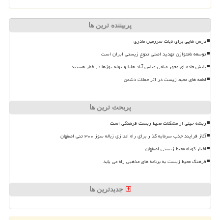
پربیننده ترین ها
درس هایی برای نجات سرزمین مادری
توسعه نامتوازن تهدید اصلی تنوع زیستی ایران است
پایش جاده ای محور میامی-عباس آباد هلیا و توله یوزها در خطر هستند
لطمه های محیط زیست در اثر حملات دشمن
پربحث ترین ها
ریشه خیلی از مشکلات محیط زیست فرهنگی است
آغاز فرایند جذب سرمایه گذار برای راه اندازی زباله سوز ۳۰۰ تنی اصفهان
اخبار کوتاه محیط زیستی اصفهان
فرهنگ محیط زیست به برنامه های مذهبی راه می یابد
جدیدترین ها