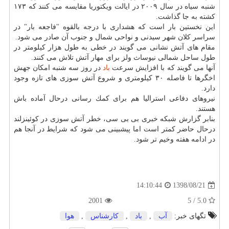
شنبه سیاه در سال ۲۰۰۹ در ایالت ویكتوریا مقایسه می كنند كه ۱۷۳
كشته به جا گذاشت.
این نخستین بار است كه هشداری با درجه بالقوه "فاجعه بار" در
سراسر كلان شهر سیدنی و نواحی شمال و جنوب آن صادر می شود.
مقام های آتش نشانی می گویند در خطی به طول هزار كیلومتر در
طول ساحل شمالی نیوساث ولز برای مهار آتش تلاش می كنند.
آنها می گویند كه با افزایش سرعت
باد
در روز سه شنبه امكان جهش
اخگرها تا فاصله ۳۰ كیلومتری و شروع آتش سوزی های تازه وجود
دارد.
نیروهای دفاعی استرالیا هم برای كمك رسانی درحال آماده باش
هستند.
بنابر گزارش شبكه خبری بی بی سی، خطر آتش سوزی در كوئینزلند
درحال حاضر كمتر است اما پیشبینی می شود كه شرایط در آنجا هم
در ادامه هفته وخیم تر شود.
1398/08/21
14:10:44
2001
5.0 / 5
تگهای خبر:
آب
,
باد
,
كارشناس
,
هوا