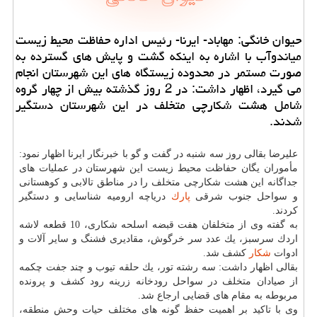
حیوان خانگی: مهاباد- ایرنا- رئیس اداره حفاظت محیط زیست
میاندوآب با اشاره به اینكه گشت و پایش های گسترده به
صورت مستمر در محدوده زیستگاه های این شهرستان انجام
می گیرد، اظهار داشت: در 2 روز گذشته بیش از چهار گروه
شامل هشت شكارچی متخلف در این شهرستان دستگیر
شدند.
علیرضا بقالی روز سه شنبه در گفت و گو با خبرنگار ایرنا اظهار نمود:
مأموران یگان حفاظت محیط زیست این شهرستان در عملیات های
جداگانه این هشت شكارچی متخلف را در مناطق تالابی و كوهستانی
و سواحل جنوب شرقی
پارك
دریاچه ارومیه شناسایی و دستگیر
كردند.
به گفته وی از متخلفان هفت قبضه اسلحه شكاری، 10 قطعه لاشه
اردك سرسبز، یك عدد سر خرگوش، مقادیری فشنگ و سایر آلات و
ادوات
شكار
كشف شد.
بقالی اظهار داشت: سه رشته تور، یك حلقه تیوب و چند جفت چكمه
از صیادان متخلف در سواحل رودخانه زرینه رود كشف و پرونده
مربوطه به مقام های قضایی ارجاع شد.
وی با تاكید بر اهمیت حفظ گونه های مختلف حیات وحش منطقه،