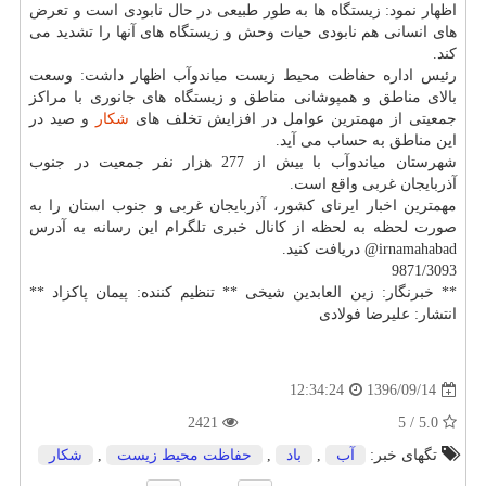
اظهار نمود: زیستگاه ها به طور طبیعی در حال نابودی است و تعرض
های انسانی هم نابودی حیات وحش و زیستگاه های آنها را تشدید می
كند.
رئیس اداره حفاظت محیط زیست میاندوآب اظهار داشت: وسعت
بالای مناطق و همپوشانی مناطق و زیستگاه های جانوری با مراكز
جمعیتی از مهمترین عوامل در افزایش تخلف های
شكار
و صید در
این مناطق به حساب می آید.
شهرستان میاندوآب با بیش از 277 هزار نفر جمعیت در جنوب
آذربایجان غربی واقع است.
مهمترین اخبار ایرنای كشور، آذربایجان غربی و جنوب استان را به
صورت لحظه به لحظه از كانال خبری تلگرام این رسانه به آدرس
irnamahabad@ دریافت كنید.
9871/3093
** خبرنگار: زین العابدین شیخی ** تنظیم كننده: پیمان پاكزاد **
انتشار: علیرضا فولادی
1396/09/14
12:34:24
2421
5.0 / 5
تگهای خبر:
آب
,
باد
,
حفاظت محیط زیست
,
شكار