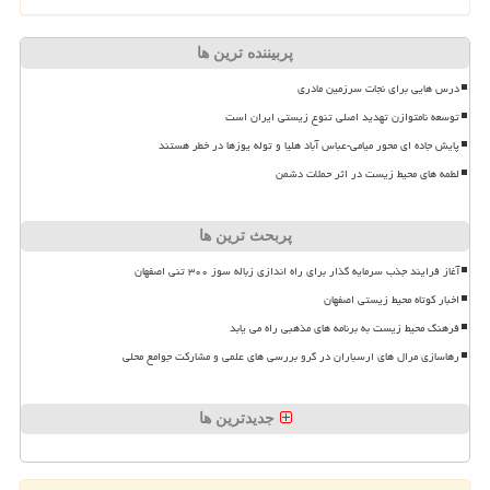
پربیننده ترین ها
درس هایی برای نجات سرزمین مادری
توسعه نامتوازن تهدید اصلی تنوع زیستی ایران است
پایش جاده ای محور میامی-عباس آباد هلیا و توله یوزها در خطر هستند
لطمه های محیط زیست در اثر حملات دشمن
پربحث ترین ها
آغاز فرایند جذب سرمایه گذار برای راه اندازی زباله سوز ۳۰۰ تنی اصفهان
اخبار کوتاه محیط زیستی اصفهان
فرهنگ محیط زیست به برنامه های مذهبی راه می یابد
رهاسازی مرال های ارسباران در گرو بررسی های علمی و مشارکت جوامع محلی
جدیدترین ها