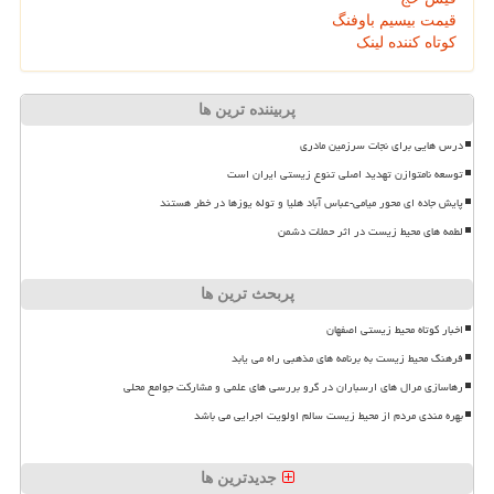
قیمت بیسیم باوفنگ
کوتاه کننده لینک
پربیننده ترین ها
درس هایی برای نجات سرزمین مادری
توسعه نامتوازن تهدید اصلی تنوع زیستی ایران است
پایش جاده ای محور میامی-عباس آباد هلیا و توله یوزها در خطر هستند
لطمه های محیط زیست در اثر حملات دشمن
پربحث ترین ها
اخبار کوتاه محیط زیستی اصفهان
فرهنگ محیط زیست به برنامه های مذهبی راه می یابد
رهاسازی مرال های ارسباران در گرو بررسی های علمی و مشارکت جوامع محلی
بهره مندی مردم از محیط زیست سالم اولویت اجرایی می باشد
جدیدترین ها