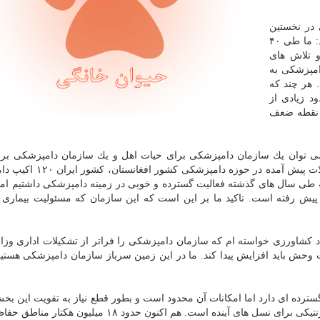
ی
در نخستین
كنگره ملی حفاظت و بیماری های حیات وحش اظهار نمود: ما طی ۴۰
 تلاش های
مپزشكی به
 هر چند كه
د زیادی از
 نقطه ضعف
ی توان یك سازمان دامپزشكی برای حیات اهل و یك سازمان دامپزشكی برا
وحش داشته باشیم، اشاره كرد: در دهه ۶۰ به سبب مشكلات پیش آمده در
 طی سال های گذشته فعالیت گسترده و خوبی در زمینه دامپزشكی داشتیم اما
یش رفته است. تاكید ما بر این است كه این سازمان كه مسئولیت بیماری 
هاد كشاورزی خواسته ام كه سازمان دامپزشكی را فراتر از تشكیلات اداری وزا
ت وحش باید افزایش پیدا كند. ما در این زمین سرباز سازمان دامپزشكی هستی
ده ای دارد اما امكانات آن محدود است و بطور قطع نیاز به تقویت این بخش
یكی از وظایف سازمان حفاظت محیط زیست حفظ منابع ژنتیكی برای نسل های آینده است. هم اكنون حدود ۸