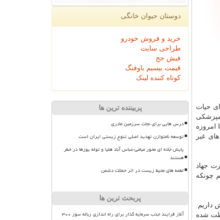
دوستان حیوان خانگی
خرید و فروش خودرو
طراحی سایت
فیش حج
قیمت بیسیم باوفنگ
کوتاه کننده لینک
ی حیات
پربیننده ترین ها
 حوزه دامپزشكی كشور افغانستان، كشور ایران ۱۲۰ اكیپ دامپزشكی
درس هایی برای نجات سرزمین مادری
 امروزه
توسعه نامتوازن تهدید اصلی تنوع زیستی ایران است
های غیر
پایش جاده ای محور میامی-عباس آباد هلیا و توله یوزها در خطر
هستند
رت جهاد
لطمه های محیط زیست در اثر حملات دشمن
م چونكه
پربحث ترین ها
 داریم.
آغاز فرایند جذب سرمایه گذار برای راه اندازی زباله سوز ۳۰۰
۱ میلیون هكتار مناطق حفاظت شده