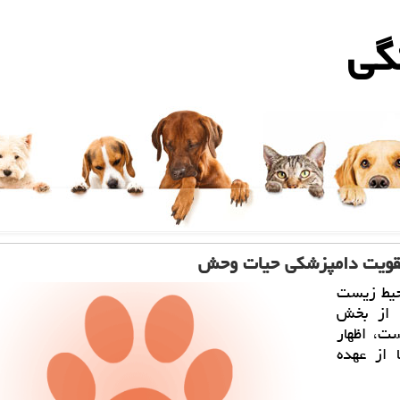
گی
تقویت دامپزشكی حیات وحش
حیط زیست
ر از بخش
ت، اظهار
 از عهده