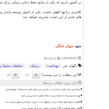
در كشور داریم كه یكی از منابع حفظ ذخایر ژنتیكی برای نس
كلانتری درانتها اظهار داشت: یكی از اصول توسعه پایدار پ
های بعدی از این نعمت محروم خواهند شد.
منبع:
حیوان خانگی
1398/09/05
20:24:32
تگهای خبر:
بهداشت
,
پزشك
,
حفاظت محیط ز
این مطلب را می پسندید؟
(0)
(1)
تازه ترین مطالب مرتبط
رهاسازی مرال های ارسباران در گرو بررسی های علمی و مشارکت جوامع محلی
بهره مندی مردم از محیط زیست سالم اولویت اجرایی می باشد
کاهش تشکل های محیط زیستی اصفهان به ۲۱ مورد استانداری قول حمایت داد
نقض حکم محکومیت 119 میلیارد تومانی اداره کل محیط زیست