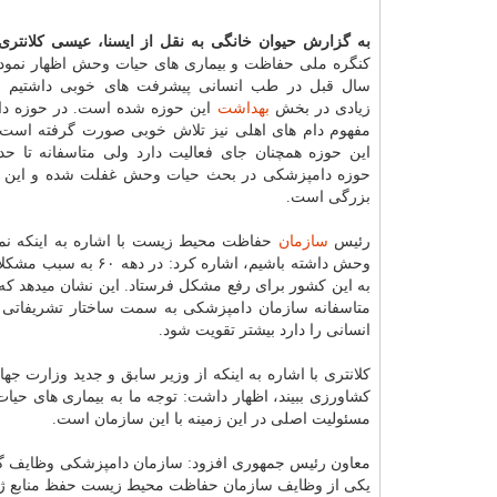
به گزارش حیوان خانگی به نقل از ایسنا، عیسی كلانتر
سال قبل در طب انسانی پیشرفت های خوبی داشتیم و
زیادی در بخش
بهداشت
این حوزه شده است. در حوزه دا
مفهوم دام های اهلی نیز تلاش خوبی صورت گرفته است.
این حوزه همچنان جای فعالیت دارد ولی متاسفانه تا حدو
حوزه دامپزشكی در بحث حیات وحش غفلت شده و این
بزرگی است.
رئیس
سازمان
حفاظت محیط زیست با اشاره به اینكه نم
به این كشور برای رفع مشكل فرستاد. این نشان میدهد كه
متاسفانه سازمان دامپزشكی به سمت ساختار تشریفاتی پ
انسانی را دارد بیشتر تقویت شود.
كلانتری با اشاره به اینكه از وزیر سابق و جدید وزارت ج
كشاورزی ببیند، اظهار داشت: توجه ما به بیماری های حیا
مسئولیت اصلی در این زمینه با این سازمان است.
معاون رئیس جمهوری افزود: سازمان دامپزشكی وظایف گستر