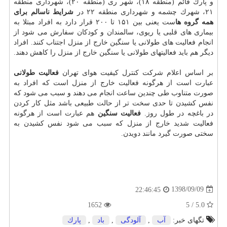
و پارك قائم (منطقه ۱۸)، شهر ری (منطقه ۲۰)، شهرداری منطقه
۲۱، شهرك چشمه و شهرداری منطقه ۲۲ در
شرایط ناسالم برای
همه گروه ها
ست یعنی بین ۱۵۱ تا ۲۰۰ قرار دارد به افراد مبتلا به
بیماری های قلبی یا ریوی، سالمندان و كودكان سفارش می شود از
انجام فعالیت های طولانی یا سنگین خارج از منزل اجتناب كنند. افراد
دیگر هم باید فعالیتهای طولانی یا سنگین خارج از منزل را كاهش دهند.
بر اساس اعلام شركت كنترل كیفیت هوای تهران
فعالیت
طولانی
عبارت است از هرگونه فعالیت خارج از منزل است كه افراد به
صورت متناوب طی چندین ساعت انجام می دهند و سبب می شود كه
نفس كشیدن تا حدی سخت تر از حالت طبیعی باشد مثل كار كردن
در باغچه در طول روز.
فعالیت سنگین
هم عبارت است از هرگونه
فعالیت شدید خارج از منزل كه سبب می شود نفس كشیدن به
سختی صورت گیرد مانند دویدن.
1398/09/09
22:46:45
1652
5.0 / 5
تگهای خبر:
آب
,
آلودگی
,
باد
,
پارك