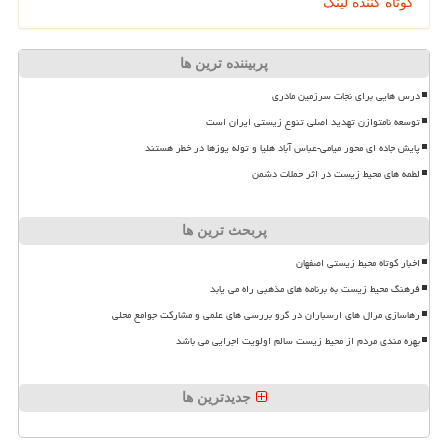
کوتاه کننده لینک
پربیننده ترین ها
درس هایی برای نجات سرزمین مادری
توسعه نامتوازن تهدید اصلی تنوع زیستی ایران است
پایش جاده ای محور میامی-عباس آباد هلیا و توله یوزها در خطر هستند
لطمه های محیط زیست در اثر حملات دشمن
پربحث ترین ها
اخبار کوتاه محیط زیستی اصفهان
فرهنگ محیط زیست به برنامه های مذهبی راه می یابد
رهاسازی مرال های ارسباران در گرو بررسی های علمی و مشارکت جوامع محلی
بهره مندی مردم از محیط زیست سالم اولویت اجرایی می باشد
جدیدترین ها