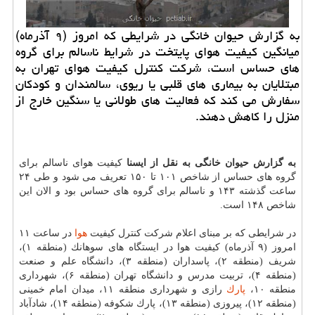
به گزارش حیوان خانگی در شرایطی كه امروز (۹ آذرماه)
میانگین كیفیت هوای پایتخت در شرایط ناسالم برای گروه
های حساس است، شركت كنترل كیفیت هوای تهران به
مبتلایان به بیماری های قلبی یا ریوی، سالمندان و كودكان
سفارش می كند كه فعالیت های طولانی یا سنگین خارج از
منزل را كاهش دهند.
به گزارش حیوان خانگی به نقل از ایسنا
كیفیت هوای ناسالم برای
گروه های حساس از شاخص ۱۰۱ تا ۱۵۰ تعریف می شود و طی ۲۴
ساعت گذشته ۱۴۳ و ناسالم برای گروه های حساس بود و الان این
شاخص ۱۴۸ است.
در شرایطی كه بر مبنای اعلام شركت كنترل كیفیت
هوا
در ساعت ۱۱
امروز (۹ آذرماه) كیفیت هوا در ایستگاه های سوهانك (منطقه ۱)،
شریف (منطقه ۲)، پاسداران (منطقه ۳)، دانشگاه علم و صنعت
(منطقه ۴)، تربیت مدرس و دانشگاه تهران (منطقه ۶)، شهرداری
منطقه ۱۰،
پارك
رازی و شهرداری منطقه ۱۱، میدان امام خمینی
(منطقه ۱۲)، پیروزی (منطقه ۱۳)، پارك شكوفه (منطقه ۱۴)، شادآباد