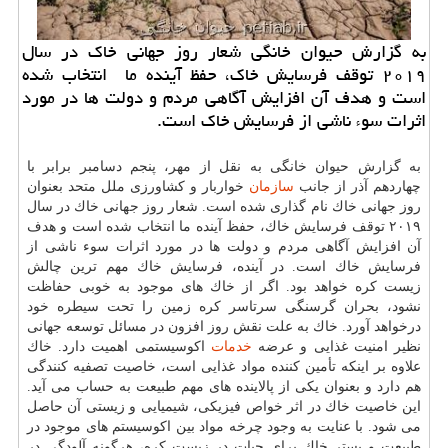
به گزارش حیوان خانگی شعار روز جهانی خاك در سال
۲۰۱۹ توقف فرسایش خاك، حفظ آینده ما انتخاب شده
است و هدف آن افزایش آگاهی مردم و دولت ها در مورد
اثرات سوء ناشی از فرسایش خاك است.
به گزارش حیوان خانگی به نقل از مهر، پنجم دسامبر برابر با
چهاردهم آذر از جانب
سازمان
خواربار و كشاورزی ملل متحد بعنوان
روز جهانی خاك نام گذاری شده است. شعار روز جهانی خاك در سال
۲۰۱۹ توقف فرسایش خاك، حفظ آینده ما انتخاب شده است و هدف
آن افزایش آگاهی مردم و دولت ها در مورد اثرات سوء ناشی از
فرسایش خاك است. در آینده، فرسایش خاك مهم ترین چالش
زیست كره خواهد بود. اگر از خاك های موجود به خوبی حفاظت
نشود، بحران گرسنگی سرتاسر كره زمین را تحت سیطره خود
درخواهد آورد. خاك به علت نقش روز افزون در مسائل توسعه جهانی
نظیر امنیت غذایی و عرضه
خدمات
اكوسیستمی اهمیت دارد. خاك
علاوه بر اینكه تأمین كننده مواد غذایی است، خاصیت تصفیه كنندگی
هم دارد و بعنوان یكی از پالاینده های مهم طبیعت به حساب می آید.
این خاصیت خاك در اثر خواص فیزیكی، شیمیایی و زیستی آن حاصل
می شود. با عنایت به وجود چرخه مواد بین اكوسیستم های موجود در
طبیعت و بستر خاك برای حیات در زیست كره، هرگونه آلودگی در