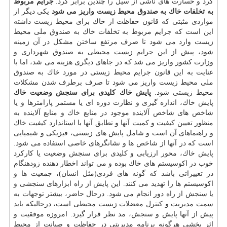
كرد و خسارت های ناشی از سیل را چندین برابر كرد.
جرایم مربوط
به تخلفات خاك به صندوق محیط زیست واریز می شود
یكی دیگر از
مواردی مثبتی كه قانون حفاظت از خاك برای محیط زیست داشته
این است كه جرایم مربوط به تخلفات خاك به صندوق ملی محیط
زیست وارد می شود تا صرف مرتفع ساختن مشكل در آن زمینه
شود، پیش از این جرایم زیست محیطی به صندوق شهرداری و
وزارت كشور واریز می شد كه در جاهای دیگری هزینه می شد، اما با
عنایت به این قانون جرایم محیط زیستی در مورد خاك به صندوق
ملی محیط زیست واریز می شود تا صرف برطرف شدن مشكلات
محیط زیستی شود.
پایش خاك كلیدی برای سنجش وضعیت خاك
پایش خاك، اندازه گیری و نظارت دوره ای یا مستمر پارامترها و یا
شاخص های شاخص آلاینده موجود در منابع خاك و منابع آلاینده به
منظور تعیین كیفیت و كمیت آنها و تطابق آنها با استاندارد كیفیت خاك
و راهنماهای آن است و شامل پایش های زیستی، فیزیكی و شیمیایی
است كه در آنها از شاخص ها و نشانگرهای خاصی استفاده می شود.
پایش خاك، محور ارزیابی و كلیدی برای سنجش وضعیت یا كاركرد
خوب در اكوسیستم های خاك بوده و می تواند اخطار دهنده زودهنگام
در تغییراتی باشد كه گونه های فردی(مثل انسان)، جمعیت ها و
اكوسیستم ها را تهدید می كنند. این پایش از راه ابزارهای سنجشی و
یا سنجش از راه دور انجام می شود. درحال حاضر، بیشتر توجهات به
سمت مدیریت و كنترل معضلات زیست محیطی است، درحالیكه باید
پیش از آنها پایش و سنجش، مد نظر قرار گیرد. امروزه موفقیت و
اثر بخشی هرگونه برنامه مدیریتی در حفاظت و صیانت از محیط