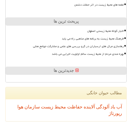
لطمه های محیط زیست در اثر حملات دشمن
پربحث ترین ها
اخبار کوتاه محیط زیستی اصفهان
فرهنگ محیط زیست به برنامه های مذهبی راه می یابد
رهاسازی مرال های ارسباران در گرو بررسی های علمی و مشارکت جوامع محلی
بهره مندی مردم از محیط زیست سالم اولویت اجرایی می باشد
جدیدترین ها
مطالب حیوان خانگی
آب
باد
آلودگی
آلاینده
حفاظت محیط زیست
سازمان
هوا
رپورتاژ