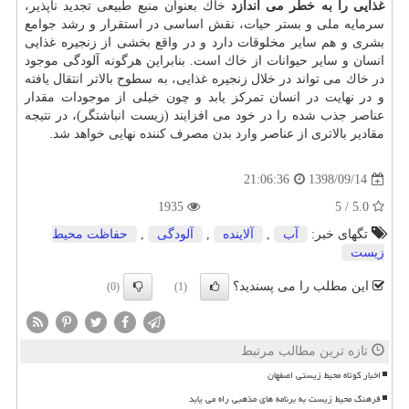
غذایی را به خطر می اندازد
خاك بعنوان منبع طبیعی تجدید ناپذیر،
سرمایه ملی و بستر حیات، نقش اساسی در استقرار و رشد جوامع
بشری و هم سایر مخلوقات دارد و در واقع بخشی از زنجیره غذایی
انسان و سایر حیوانات از خاك است. بنابراین هرگونه آلودگی موجود
در خاك می تواند در خلال زنجیره غذایی، به سطوح بالاتر انتقال یافته
و در نهایت در انسان تمركز یابد و چون خیلی از موجودات مقدار
عناصر جذب شده را در خود می افزایند (زیست انباشتگر)، در نتیجه
مقادیر بالاتری از عناصر وارد بدن مصرف كننده نهایی خواهد شد.
1398/09/14
21:06:36
1935
5.0 / 5
تگهای خبر:
آب
,
آلاینده
,
آلودگی
,
حفاظت محیط
زیست
این مطلب را می پسندید؟
(0)
(1)
تازه ترین مطالب مرتبط
اخبار کوتاه محیط زیستی اصفهان
فرهنگ محیط زیست به برنامه های مذهبی راه می یابد