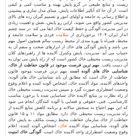
زیست و منابع طبیعی در گرو پایش بهینه و مناسب كمی و كیفی
است. از آن جا كه آنالیز اطلاعات پایش، مبنای مدل سازی و پیشبینی
و اطلاع رسانی به جامعه و اولیای امور و تصمیم گیران رده های بالای
مدیریتی كشور واقع می شوند، ازاین رو پایش، نقش و اهمیت زیادی
در امر مدیریت آلودگی و حفظ كیفیت خاك ایفا می كند. در سند چشم
انداز ایران ۱۴۰۴ برخورداری از
سلامت
فردی و سلامت جامعه و
محیط، همراه با بهره مندی از محیط زیست سالم همچون اصول مهم
می باشد و پایش آلودگی های خاك از ابزارهای صحت و سقم آن به
حساب می آید. مدیریت، پایش وكنترل آلاینده ها از راهبردهای كلان
مدیریت زیست محیطی خاك كشور است كه از راه پایش می توان به
آن دست یافت.
مهم ترین فرصت موجود در قانون حفاظت از خاك،
شناسایی خاك های آلوده است
مهم ترین فرصت موجود قانون
حفاظت از خاك است كه مطابق آن باید شناسایی خاك های آلوده،
واحدهای آلاینده، مواد آلاینده خاك، اشخاص آلوده كننده و اعلام وقوع
وضعیت اضطراری صورت گیرد و سپس مدیریت زیست محیطی خاك
از راه نظارت بر منابع آلاینده خاك شناسایی شده با برخورد مناسب
كارشناسی، فنی، حقوقی و قضایی با آلوده كنندگان انجام می شود
كه این مهم احتیاج به سنجش سالانه و برنامه كاهش منابع آلاینده از
راه مدیریت زیست محیطی خاك دارد. مطابق مواد ۱۱ و ۱۵ قانون
حفاظت از خاك سازمان حفاظت محیط زیست مكلف به پایش خاك
های آلوده، شناسایی مواد آلاینده
خاك
، اشخاص آلوده كننده، اعلام
وقوع وضعیت اضطراری واحد آلاینده خاك است.
آلودگی خاك امنیت