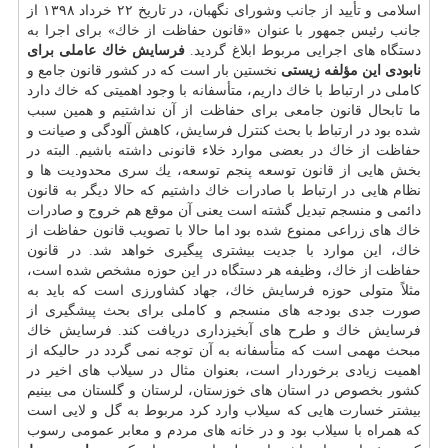
اسلامی و تأیید از جانب وشورای نگهبان، در تاریخ ۲۲ خرداد ۱۳۹۸ از
جانب رئیس جمهور با عنوان «قانون حفاظت از خاك» برای اجرا به
دستگاه های اجرایی مربوط ابلاغ گردید.
فرسایش خاك عاملی برای
نابودی این مؤلفه زیستی
نخستین بار است كه در كشور قانون جامع و
كاملی در ارتباط با خاك داریم، متأسفانه با وجود اهمیتی كه خاك دارد
ما تابحال قانون جامعی برای حفاظت از آن نداشتیم و همین سبب
شده بود در ارتباط با بحث كنترل فرسایش، كاهش آلودگی و صیانت و
حفاظت از خاك در بعضی موارد خلاء قانونی داشته باشیم. البته در
بخش هایی از قانون توسعه پنجم توسعه، یك سری محدودیت ها و
نظام هایی در ارتباط با صادرات خاك داشتیم كه حالا دیگر به قانون
دائمی و منسجم تبدیل گشته است یعنی آن موقع هم خروج و صادرات
خاك های زراعی ممنوع شده بود اما حالا با تصویب قانون حفاظت از
خاك، این موارد با جدیت بیشتری پیگیری خواهد شد. در قانون
حفاظت از خاك، وظیفه هر دستگاه در این حوزه مشخص شده است،
مثلاً متولی حوزه فرسایش خاك، جهاد كشاورزی است كه باید به
صورت جدی بودجه های منسجم و كاملی برای بحث پیشگیری از
فرسایش خاك و طرح های آبخیزداری دریافت كند. فرسایش خاك
مبحث مهمی است كه متأسفانه به آن توجه نمی گردد در حالیكه از
اهمیت زیادی برخوردار است، بعنوان مثال در سیلاب های اخیر در
كشور بخصوص در استان های خوزستان، لرستان و گلستان می بینیم
بیشتر خسارت هایی كه سیلاب وارد كرد مربوط به گل و لایی است
كه همراه با سیلاب بود و در خانه های مردم و معابر عمومی رسوب