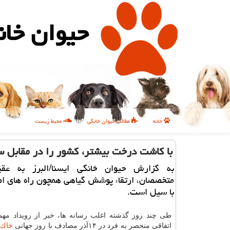
حیوان خان
خانه
مطالب حیوان خانگی
محیط زیست
با كاشت درخت بیشتر، كشور را در مقابل س
به گزارش حیوان خانگی ایسنا/البرز به عق
متخصصان، ارتقاء پوشش گیاهی همچون راه های اص
با سیل است.
طی چند روز گذشته اغلب رسانه ها، خبر از رویداد مهم 
اتفاقی منحصر به فرد در ۱۴آذر مصادف با روز جهانی
خاك
د