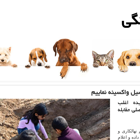
گی
یل واكسینه نماییم
یده اغلب
لی مقابله
نهالكاری و
اده و اعلام