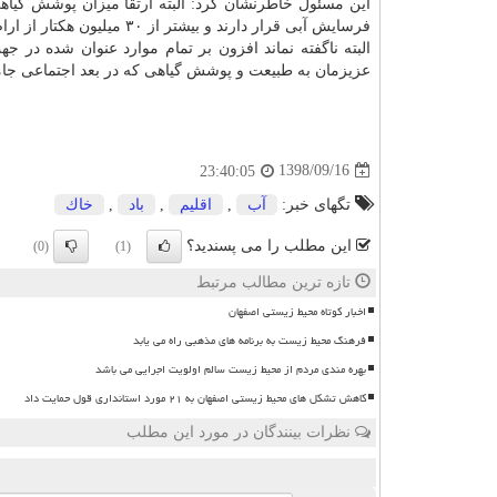
فرسایش آبی قرار دارند و بیشتر از ۳۰ میلیون هكتار از اراضی كه بیابان و كانون بحران ریزگردها بوده هم بسیار حائز اهمیت می باشد.
البته ناگفته نماند افزون بر تمام موارد عنوان شده د
عزیزمان به طبیعت و پوشش گیاهی كه در بعد اجتماعی جا
1398/09/16
23:40:05
تگهای خبر:
آب
,
اقلیم
,
باد
,
خاك
این مطلب را می پسندید؟
(0)
(1)
تازه ترین مطالب مرتبط
اخبار کوتاه محیط زیستی اصفهان
فرهنگ محیط زیست به برنامه های مذهبی راه می یابد
بهره مندی مردم از محیط زیست سالم اولویت اجرایی می باشد
کاهش تشکل های محیط زیستی اصفهان به ۲۱ مورد استانداری قول حمایت داد
نظرات بینندگان در مورد این مطلب
ن