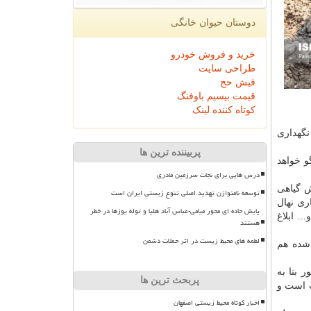
دوستان حیوان خانگی
خرید و فروش خودرو
طراحی سایت
فیش حج
قیمت بیسیم باوفنگ
کوتاه کننده لینک
نگهداری
پربیننده ترین ها
و خواهد
درس هایی برای نجات سرزمین مادری
ش گیاهی
توسعه نامتوازن تهدید اصلی تنوع زیستی ایران است
ری نهال
پایش جاده ای محور میامی-عباس آباد هلیا و توله یوزها در خطر
. ابلاغ
هستند
لطمه های محیط زیست در اثر حملات دشمن
 شده هم
 بنا به
پربحث ترین ها
ت است و
اخبار کوتاه محیط زیستی اصفهان