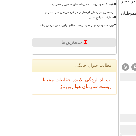
ر از اراضی كشور كه در خطر
فرهنگ محیط زیست به برنامه های مذهبی راه می یابد
رهاسازی مرال های ارسباران در گرو بررسی های علمی و
هموطنان
مشارکت جوامع محلی
بهره مندی مردم از محیط زیست سالم اولویت اجرایی می باشد
جدیدترین ها
مطالب حیوان خانگی
آب
باد
آلودگی
آلاینده
حفاظت محیط
زیست
سازمان
هوا
رپورتاژ