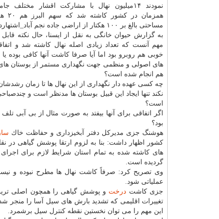
نمودند ۱۴میلیون نهال با مشاركت اقشار مختلف ج
همزمان در 
مساحتی بالغ بر ۱۰۰ هكتار از اراضی جاده نجم آباد_اشتهارد بود.
به گزارش حیوان خانگی به نقل از ایسنا، حال نكته قابل 
مهم آنست كه تعداد زیادی اصله نهال كاشته شد و اتفاقا 
خوبی هم روبرو بود اما آیا صرفا كاشت آنها كافی بوده یا 
های اصولی و منظمی جهت نگهداری مستمر از بوستان های 
هم انجام شده است؟
چه كسی عهده دار نگهداری از این نهال ها تا زمان رشدشان
نكند تنها ایجاد این قبیل بوستان ها مدنظر است و چندصباح
است؟
اگر اتفاقی برای آنها بیفتد به صورت مثال از بی آبی تلف 
بود؟
هوشنگ جزی مدیركل دفتر آبخیزداری و حفاظت خاك
ساز
كشور اظهار داشت: بنا به لزوم ارتقا پوشش گیاهی در نق
های كاشته شده به تمام استان شرایط لازم برای اجرای ط
گردیده است.
وی تصریح كرد: صرفاً كاشت نهال ها مطرح نبوده و نیست
عملیاتی شود.
جزی كاشت
درخت
و پوشش گیاهی را همچون اصلی ترین ه
تغییرات اقلیمی كه تشدید بارش های سیل آسا را منجر ش
این مهم را می توان نخستین نقطه كنترل سیل برشمرد.