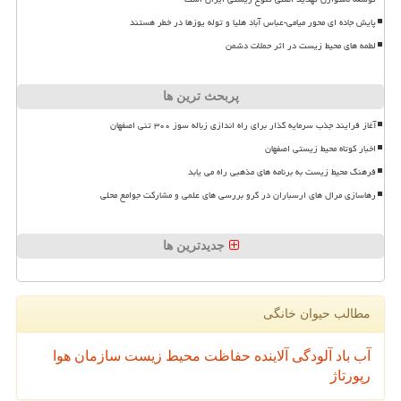
پایش جاده ای محور میامی-عباس آباد هلیا و توله یوزها در خطر هستند
لطمه های محیط زیست در اثر حملات دشمن
پربحث ترین ها
آغاز فرایند جذب سرمایه گذار برای راه اندازی زباله سوز ۳۰۰ تنی اصفهان
اخبار کوتاه محیط زیستی اصفهان
فرهنگ محیط زیست به برنامه های مذهبی راه می یابد
رهاسازی مرال های ارسباران در گرو بررسی های علمی و مشارکت جوامع محلی
جدیدترین ها
مطالب حیوان خانگی
آب
باد
آلودگی
آلاینده
حفاظت محیط زیست
سازمان
هوا
رپورتاژ