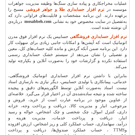
عملیات مخراجکاری و پیاده سازی سنگ‌ها وظیفه مدیریت جواهرات
موسسه در
نرم افزار حسابداری طلا و جواهر فروشی
مسبح را
برعهده دارند. این برنامه مشخصات و قابلیت‌های فراوانی دارد که
به‌تفصیل در سایت مخصوص خود به نشانی
mosabbeh.com
درباره‌ی
آن نوشته شده است.
نرم افزار حسابداری فروشگاهی
حسابیس یک نرم افزار فوق مدرن
اتوماتیک است که آپشن‌ها و امکانات جانبی زیادی برای سهولت کار
دارد. این برنامه ضمن آنکه گردش و مانده کلیه‌ حساب‌های کل، معین
و تفصیلی را نشان می‌دهد از سیستم خشک حسابداری رسمی
استفاده نکرده و گزارشات خود را به‌صورت آنلاین و یکپارچه تولید
می‌کند.
بنابراین با داشتن نرم افزار حسابداری اتوماتیک فروشگاهی،
خدماتی، پیمانکاری یا تولیدی حسابیس، دیگر نیازی به بازسازی اسناد
نیست. اسناد به‌صورت آنلاین توسط الگوریتم‌های دقیق و پیچیده
ساخته شده و نتیجه ساده‌شده‌ی آن در اختیار قرار می‌گیرد. خلاصه‌ای
از عناوین موجود در برنامه عبارت است از خرید، فروش و
مرجوعی، انبار و مدیریت کالا، دریافت و پرداخت وجه، خزانه
داری، کنترل اموال، چک شخصی و چک اشخاص، حواله و رسید
انبار، دریافت و پرداخت خدمات، مدیریت هزینه و
درآمد، سهامداری، حساب عملکرد کلی و ریز اشخاص، ارزش افزوده
و
TTMS
، حساب عملکرد صندوق‌ها، دریافت و پرداخت