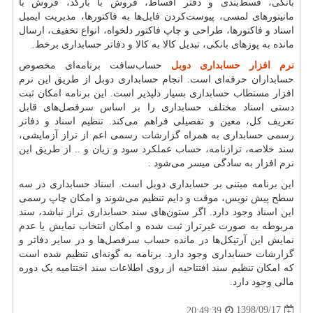
بانکی، قسط‌بندی و دفتر اقساط، فروش با بارکد، فروش با
مانیتورهای لمسی، پیوست‌کردن فایل‌ها به فاکتورها، مدیریت ایمیل
اسناد و فاکتورها، طراحی و چاپ فاکتور دلخواه، انواع تخفیف، ارسال
مانده به پوزهای بانکی، تبدیل کالا به کالا و دفاتر حسابداری برخط.
نرم افزار حسابداری دوبل
حساب‌سافت برنامه‌ای مخصوص
حسابداران حرفه‌ای است. انجام حسابداری دوبل از طریق این نرم
افزار مستطاب حسابداری بسیار دلپذیر است. این برنامه امکان ثبت
دستی اسناد مختلف حسابداری را بر اساس سرفصل‌های قابل
تعریف کل، معین و تفصیلی فراهم می‌کند. تنظیم اسناد و دفاتر
رسمی حسابداری به همراه گزارشات رسمی اعم از تراز آزمایشی،
سند خلاصه، ترازنامه، حساب عملکرد سود و زیان و
..
از طریق این
نرم افزار به سادگی میسر می‌شود
.
این برنامه مبتنی بر حسابداری دوبل است. اسناد حسابداری در سه
سطح پیش نویس، موقت و دایم تنظیم می‌شوند و امکان چاپ رسمی
این اسناد وجود دارد. اگر ستون‌های سند حسابداری تراز نباشد، سند
مربوطه به صورت غیرتراز ثبت شده و امکان انتخاب نمایش یا عدم
نمایش این آرتیکل‌ها در مانده حساب سرفصل‌ها و در سایر دفاتر و
گزارشات حسابداری وجود دارد. برنامه به گونه‌ای تنظیم شده است
که امکان تنظیم سند افتتاحیه از روی اطلاعات سند اختتامیه یک دوره
مالی وجود دارد.
1398/09/17
20:49:39