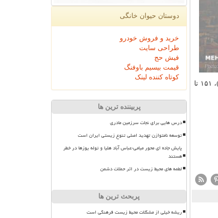
دوستان حیوان خانگی
خرید و فروش خودرو
طراحی سایت
فیش حج
قیمت بیسیم باوفنگ
کوتاه کننده لینک
هوای كمتر یا مساوی ۵۰ به معنای هوای پاك (سبز)، از ۵۱ تا ۱۰۰ قابل قبول (زرد)، ۱۰۱ تا ۱۵۰ ناسالم برای گروه های حساس (نارنجی)، ۱۵۱ تا
پربیننده ترین ها
درس هایی برای نجات سرزمین مادری
توسعه نامتوازن تهدید اصلی تنوع زیستی ایران است
پایش جاده ای محور میامی-عباس آباد هلیا و توله یوزها در خطر
هستند
لطمه های محیط زیست در اثر حملات دشمن
پربحث ترین ها
ریشه خیلی از مشکلات محیط زیست فرهنگی است