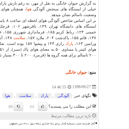
به گزارش حیوان خانگی به نقل از مهر، به رغم بارش باران
خیلی از ایستگاه های سنجش آلودگی
هوا
، همچنان هوای 
وضعیت ناسالم نشان میدهد.
بر این اساس شا
خمینی ۱۲۴، 
۱۳۷، قائم ۱۵۵، پاكدشت ۲۰۴، ملارد ۱۵۷،
سلامت
ورامین ۱۶۳،
پارك
رازی ۱۴۳ و پیشوا ۱۵۷ بود
۲۰۰ ناسالم برای همه گروه ها (قرمز)، ۲۰۰ تا ۳۰۰ بسیار ناسالم (بنفش)، ۳۰۰ تا ۵۰۰ خطرناك (قهوه ای) تعریف شده است.
منبع:
حیوان خانگی
1398/09/27
14:46:55
تگهای خبر:
آلودگی
,
پارك
,
سلامت
,
هوا
این مطلب را می پسندید؟
(0)
(1)
تازه ترین مطالب مرتبط
آغاز فرایند جذب سرمایه گذار برای راه اندازی زباله سوز ۳۰۰ تنی اصفهان