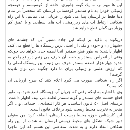
این ها مهم تر، ما یك گونه جانوری، حلقه از اكوسیستم و حوضچه
ژنتیكی خودرا به نام سمندر كوهستانی لرستان كه منحصراً در تمام
دنیا فقط در لرستان پیدا می شود را قربانی می نماییم، با این راه
شكافی ارتباط آب های زیرزمینی، آب های سطحی و با عمق كم
وزیاد بی گمان قطع خواهد شد.
دریكوند با تاكید بر اینكه این جاده مسیر آبی كه چشمه های
«شهبازان» و «توه» و یكی از اصلی ترین زیستگاه ها را قطع می كند،
اظهار داشت: به طور قطع سمندر آنجا لطمه جدی خواهد دید چونكه
وقتی از انقراض سمندر و حفظ آن حرف می زنیم درواقع راجع به
حدود چهار هزار قطعه سمندر حرف می زنیم، این زیستگاه اصلی را
كه ارزش علمی و ژنتیكی برای ما دارد چگونه می توان نادیده
گرفت؟
اگر راه شكافی صورت می گیرد اعلام كنند كه طرح ارزیابی آن
كجاست؟
وی با اشاره به اینكه وقتی كه جریان آب زیستگاه قطع شود، به طور
قطع چشمه های سمندر و گونه سمندر لطمه می بیند، اظهار داشت:
برمبنای اصل ۵۰ قانون اساسی، هر كار اقتصادی، اجتماعی و… اگر
منجر به تخریب محیط زیست شود برخلاف قانون است.
این كارشناس حوزه محیط زیست لرستان، اضافه كرد: من بعنوان
دبیر شبكه تشكل های محیط زیستی لرستان به شدت از این راه
شكافی انتقاد دارم و به شدت متقاضی این هستم كه این ماجرا