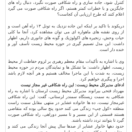
كنترل شود، جاده سازی و راه شكافی صورت نگیرد، دنبال راه های
جایگزین و با خطرات كمتر هستم، اگر راه شكافی صورت می گیرد
اعلام كنند كه طرح ارزیابی آن كجاست؟
دریكوند با تاكید بر اینكه این جاده نزدیك به تونل ۱۳ راه آهن است و
از روی نقشه های ماهواره ای می توان مشاهده كرد، آنجا ما كلی
حیات وحش، زنجیره های اكولوژیك و گونه های جانوری داریم، اظهار
داشت: این مدل تصمیم گیری در حوزه محیط زیست تأسف آور و
خنده دار است.
وی با اشاره به تأكیدات مقام معظم رهبری بر لزوم حفاظت از محیط
زیست، اظهار داشت: ما تشكل ها و نمایندگان مردم در حوزه محیط
زیست، به شدت با این ماجرا مخالف هستیم و هر آنچه لازم باشد
اجرا و پیگیری خواهیم كرد.
ادعای مدیركل محیط زیست: این راه شكافی غیر مجاز نیست
مهرداد فتحی بیرانوند مدیركل محیط زیست لرستان با اشاره به راه
شكافی به سمت زیستگاه سمندر لرستانی، گفت: این راه شكافی
غیرمجاز نیست، ده ها خانواده عشایر در منتهی مقابل سمت راست
منطقه «كول چپ» زندگی می كنند حدود پنج سالی بوده كه متقاضی
هستند قسمتی از این مسیر و تا مسیر دوراهی، راه شكافی صورت
گیرد تا بتوانند تردد داشته باشند.
حدود دهها خانوار عشایر از صدها سال پیش آنجا زندگی می كنند و