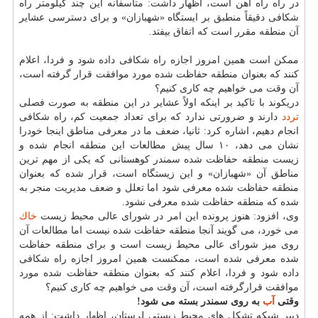
در راه راه آهن است، اظهار داشت: متأسفانه این چند كیلومتر راه
شكافی دقیقاً منطبق بر ایستگاه «شهبازان» و برای دسترسی عشایر
آن منطقه مقرر است كه اتفاق بیفتد.
ممكن است همین امروز اجازه راه شكافی داده شود و فردا، اعلام
كنند كه بعنوان منطقه حفاظت شده مورد موافقت قرار گرفته است،
آن وقت می خواهیم چه كاری كنیم؟
دریكوند با تاكید بر اینكه اولاً عشایر در این منطقه به صورت فصلی
تردد
دارند و ضرورتی ندارد كه برای تعداد جمعیت كم، راه شكافی
انجام دهیم، اشاره كرد: ثانیا، ضعف ما در معرفی مناطق اینجا خودرا
نشان می دهد، ۱۰ سال پیش مطالعات این منطقه انجام شده و
زیست منطقه حفاظت شده سمندر كوهستانی كه یكی از مهم ترین
مناطق آن «شهبازان» و این زیستگاه است، قرار شده كه بعنوان
منطقه حفاظت شده معرفی شود اما تعلل و ضعف مدیریت منجر به
شده كه منطقه حفاظت شده معرفی نشود.
وی، افزود: هنوز پرونده این امر در شورای عالی محیط زیست
خاك
می خورد، می گویند آنجا منطقه حفاظت شده نیست اما مطالعات آن
روی میز شورای عالی محیط زیست است و برای منطقه حفاظت
شده معرفی شده است، ممكنست همین امروز اجازه راه شكافی
داده شود و فردا، اعلام كنند كه بعنوان منطقه حفاظت شده مورد
موافقت قرارگرفته است، آن وقت می خواهیم چه كاری كنیم؟
وقتی
آب
به روی سمندر بسته می شود!
دبیر شبكه تشكل های محیط زیستی لرستان، اظهار داشت: از همه