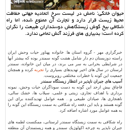
حیوان خانگی: نامش در لیست سرخ اتحادیه جهانی حفاظت
محیط زیست قرار دارد و تجارت آن ممنوع شده، اما راه
شكافی بیخ گوش زیستگاهش دوستداران طبیعت را نگران
كرده است؛ بدبیاری های فرزند آتش تمامی ندارد.
خبرگزاری مهر - گروه استان ها: خانواده پهناور حیات وحش ایران
راسته دوزیستان دم دار شامل هشت گونه سمندر بوده كه بیشتر آنها
در شرایطی بحرانی به سر می برند، در میان این خانواده، سمندر
لرستان در سال های اخیر تهدیدهای بسیاری را
تجربه
كرده و همچنان
جمعیت این گونه با خطرات مختلفی روبروست.
آسیب های جبران ناپذیر در انتظار زیستگاه سمندر
قاچاق بیش ازحد این گونه به دست سوداگران حیات وحش، نمونه
برداری با اهداف تجاری، زینتی و علمی، سیلاب ها، خشك سالی،
ناهنجاری ها، صیادان طبیعی و… همه عوامل تهدیدكننده برای این
گونه هستند و باید این دفعه راه شكافی به سمت زیستگاه این گونه را
به همه عوامل مورد اشاره اضافه كرد.
راه شكافی به سمت زیستگاه سمندر لرستانی، ممكنست لطمه های
جبران ناپذیر به چرخه اكولوژیك سمندر و همه زیستمندان آن منطقه