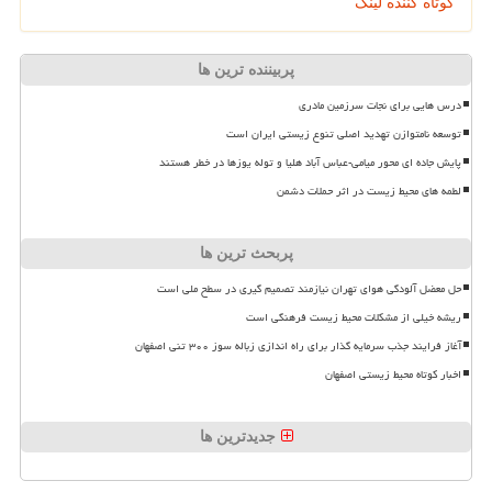
کوتاه کننده لینک
پربیننده ترین ها
درس هایی برای نجات سرزمین مادری
توسعه نامتوازن تهدید اصلی تنوع زیستی ایران است
پایش جاده ای محور میامی-عباس آباد هلیا و توله یوزها در خطر هستند
لطمه های محیط زیست در اثر حملات دشمن
پربحث ترین ها
حل معضل آلودگی هوای تهران نیازمند تصمیم گیری در سطح ملی است
ریشه خیلی از مشکلات محیط زیست فرهنگی است
آغاز فرایند جذب سرمایه گذار برای راه اندازی زباله سوز ۳۰۰ تنی اصفهان
اخبار کوتاه محیط زیستی اصفهان
جدیدترین ها