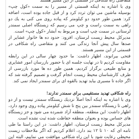
متقاضی راه شكافی در قسمتی از این مسیر هستند
وی با اشاره به اینكه قسمتی از مسیر را به سمت «كول چپ»
بوسیله ماشین می توان تردد كرد و از قبل جاده بوده است، اضافه
كرد: همین طور حدود دو كیلومتر كه پیاده روی می كنی به یك دو
راهی به سمت راست و چپ می رسیم كه زیستگاه اصلی سمندر
لرستانی در سمت چپ است و مربوط به آبشار «كول چپ» است.
مدیركل محیط زیست لرستان، افزود: حدود ده ها خانوار عشایر از
صدها سال پیش آنجا زندگی می كنند و متقاضی راه شكافی در
قسمتی از این مسیر هستند.
فتحی بیرانوند، اظهار داشت: ما حدود چهار سالی در این رابطه
مقاومت كردیم تا در نهایت جلسه ای با حضور بازرسان امور عشایری
و منابع طبیعی برگزار كردیم، همین طور ده ها مورد بازرسی از
طرف كارشناسان محیط زیست انجام گرفت و تصمیم گرفته شد كه
اگر جاده تا مسیری بیاید تهدید بالقوه ای برای سمندر ایجاد نمی كند.
راه شكافی تهدید مستقیمی برای سمندر ندارند!
وی با اشاره به اینكه آنجا اصلاً نزدیك زیستگاه سمندر نیست و از دو
راهی تا زیستگاه سمندر بین پنج تا شش كیلومتر پیاده روی وجود دارد،
اظهار داشت: این منطقه، منطقه آزاد شمرده می شود و جز زیستگاه
های حساس بوده و بعنوان منطقه حفاظت شده ثبت نشده است.
مدیركل محیط زیست لرستان، اظهار داشت: در این راستا ما طی
نامه ای كه ۱۰ تا ۱۲ بند دارد، اعلام كردیم كه اگر ملاحظات زیست
محیطی رعایت شود با این راه شكافی موافقت می نماییم، البته این