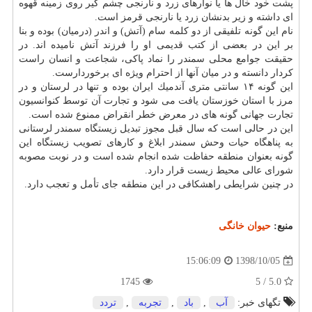
پشت خود خال ها یا نوارهای زرد و نارنجی چشم گیر روی زمینه قهوه
ای داشته و زیر بدنشان زرد یا نارنجی قرمز است.
نام این گونه تلفیقی از دو كلمه سام (آتش) و اندر (درمیان) بوده و بنا
بر این در بعضی از كتب قدیمی او را فرزند آتش نامیده اند. در
حقیقت جوامع محلی سمندر را نماد پاكی، شجاعت و انسان راست
كردار دانسته و در میان آنها از احترام ویژه ای برخوردارست.
این گونه ۱۴ سانتی متری آندمیك ایران بوده و تنها در لرستان و در
مرز با استان خوزستان یافت می شود و تجارت آن توسط كنوانسیون
تجارت جهانی گونه های در معرض خطر انقراض ممنوع شده است.
این در حالی است كه سال قبل مجوز تبدیل زیستگاه سمندر لرستانی
به پناهگاه حیات وحش سمندر ابلاغ و كارهای تصویب زیستگاه این
گونه بعنوان منطقه حفاظت شده انجام شده است و در نوبت مصوبه
شورای عالی محیط زیست قرار دارد.
در چنین شرایطی راهشكافی در این منطقه جای تأمل و تعجب دارد.
منبع:
حیوان خانگی
1398/10/05
15:06:09
1745
5.0 / 5
تگهای خبر:
آب
,
باد
,
تجربه
,
تردد