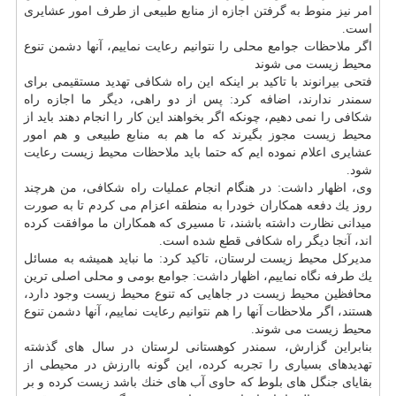
امر نیز منوط به گرفتن اجازه از منابع طبیعی از طرف امور عشایری
است.
اگر ملاحظات جوامع محلی را نتوانیم رعایت نماییم، آنها دشمن تنوع
محیط زیست می شوند
فتحی بیرانوند با تاكید بر اینكه این راه شكافی تهدید مستقیمی برای
سمندر ندارند، اضافه كرد: پس از دو راهی، دیگر ما اجازه راه
شكافی را نمی دهیم، چونكه اگر بخواهند این كار را انجام دهند باید از
محیط زیست مجوز بگیرند كه ما هم به منابع طبیعی و هم امور
عشایری اعلام نموده ایم كه حتما باید ملاحظات محیط زیست رعایت
شود.
وی، اظهار داشت: در هنگام انجام عملیات راه شكافی، من هرچند
روز یك دفعه همكاران خودرا به منطقه اعزام می كردم تا به صورت
میدانی نظارت داشته باشند، تا مسیری كه همكاران ما موافقت كرده
اند، آنجا دیگر راه شكافی قطع شده است.
مدیركل محیط زیست لرستان، تاكید كرد: ما نباید همیشه به مسائل
یك طرفه نگاه نماییم، اظهار داشت: جوامع بومی و محلی اصلی ترین
محافظین محیط زیست در جاهایی كه تنوع محیط زیست وجود دارد،
هستند، اگر ملاحظات آنها را هم نتوانیم رعایت نماییم، آنها دشمن تنوع
محیط زیست می شوند.
بنابراین گزارش، سمندر كوهستانی لرستان در سال های گذشته
تهدیدهای بسیاری را تجربه كرده، این گونه باارزش در محیطی از
بقایای جنگل های بلوط كه حاوی آب های خنك باشد زیست كرده و بر