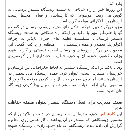
وارد كند
این روزها خبر از راه شكافی به سمت زیستگاه سمندر لرستانی به
گوش می رسد، موضوعی كه كارشناسان و فعالان محیط زیست
لرستان را با نگرانی مواجه كرده است.
مجید دریكوند دبیر شبكه تشكل های محیط زیستی لرستان در گفت و
گو با خبرنگار مهر با تاكید بر اینكه راه شكافی به سمت زیستگاه
سمندر لرستانی، ممكنست لطمه های جبران ناپذیر به چرخه
اكولوژیك سمندر و همه زیستمندان آن منطقه وارد كند، گفت: این
محدوده در مركز خوزستان و لرستان است، قسمتی از كار به عهده
وزارت كشور، خوزستان و حوزه فعالیت بخشداری الوار گرمسیری
است.
وی با تاكید بر اینكه زیستگاه سمندر به لحاظ جغرافیایی بین لرستان و
خوزستان مشترك است، عنوان كرد: عمده زیستگاه های سمندر در
لرستان هستند، اما چون سمندر به دنبال پیدا كردن موقعیت اكولوژیك
مناسبی برای ادامه حیات است همیشه به دنبال پیدا كردن زیستگاه
های جدید است.
ضعف مدیریت برای تبدیل زیستگاه سمندر بعنوان منطقه حفاظت
شده
این
كارشناس
حوزه محیط زیست لرستان در ادامه با تاكید بر اینكه
نخستین زیستگاهی كه سمندر در آن پیداشده، كار علمی روی انجام و
گزارش آن داده شده، زیستگاهی به نام «شهبازان» یا زیستگاه «توه»