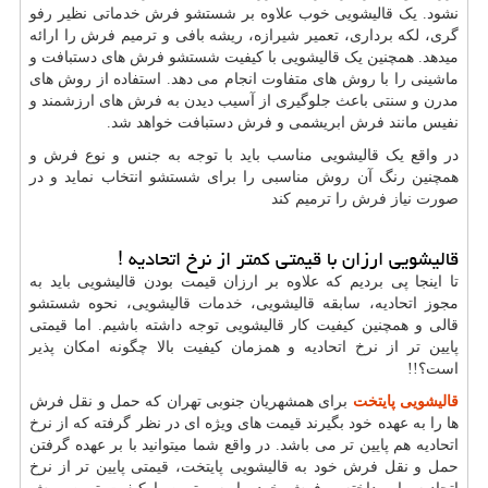
نشود. یک قالیشویی خوب علاوه بر شستشو فرش خدماتی نظیر رفو
گری، لکه برداری، تعمیر شیرازه، ریشه بافی و ترمیم فرش را ارائه
میدهد. همچنین یک قالیشویی با کیفیت شستشو فرش های دستبافت و
ماشینی را با روش های متفاوت انجام می دهد. استفاده از روش های
مدرن و سنتی باعث جلوگیری از آسیب دیدن به فرش های ارزشمند و
نفیس مانند فرش ابریشمی و فرش دستبافت خواهد شد.
در واقع یک قالیشویی مناسب باید با توجه به جنس و نوع فرش و
همچنین رنگ آن روش مناسبی را برای شستشو انتخاب نماید و در
صورت نیاز فرش را ترمیم کند
قالیشویی ارزان با قیمتی کمتر از نرخ اتحادیه !
تا اینجا پی بردیم که علاوه بر ارزان قیمت بودن قالیشویی باید به
مجوز اتحادیه، سابقه قالیشویی، خدمات قالیشویی، نحوه شستشو
قالی و همچنین کیفیت کار قالیشویی توجه داشته باشیم. اما قیمتی
پایین تر از نرخ اتحادیه و همزمان کیفیت بالا چگونه امکان پذیر
است؟!!
قالیشویی پایتخت
برای همشهریان جنوبی تهران که حمل و نقل فرش
ها را به عهده خود بگیرند قیمت های ویژه ای در نظر گرفته که از نرخ
اتحادیه هم پایین تر می باشد. در واقع شما میتوانید با بر عهده گرفتن
حمل و نقل فرش خود به قالیشویی پایتخت، قیمتی پایین تر از نرخ