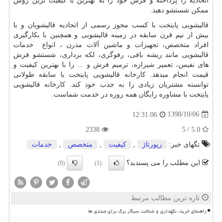
اتحادیه را پرداخته و فرش خود را به بهترین با کیفیت ترین روش
ممکن شستشو دهید.
قالیشویی پایتخت با کسب مجوز رسمی از اتحادیه قالیشویان و با
بیش از نیم قرن سابقه در زمینه قالیشویی و همچنین با بکارگیری
افراد متخصص، تجهیزات و ماشین آلات مدرن ، انواع خدمات
قالیشویی مانند ریشه بافی، رفوگری، لکه برداری، شستشو فرش
های نفیس، تعمیر شیرازه، ترمیم فرش و ... را با بهترین کیفیت و
قیمت انجام میدهد. کارخانه قالیشویی پایتخت با سابقه طولانی
توانسته مشتریان زیادی را به جذب خود کند. کارخانه قالیشویی
پایتخت با مشاوره رایگان همه روزه در خدمت شماست.
1398/10/06
12:31:06
2338
5.0 / 5
تگهای خبر:
رپورتاژ
,
كیفیت
,
متخصص
,
خدمات
این مطلب را می پسندید؟
(0)
(1)
تازه ترین مطالب مرتبط
راهنمای خرید، نگهداری و شناخت سیگار برگ برای مبتدی ها