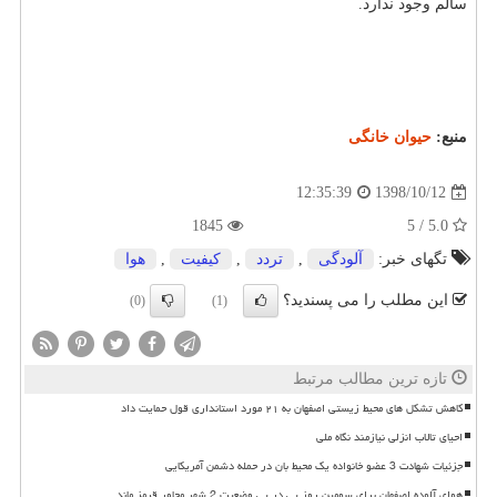
سالم وجود ندارد.
منبع:
حیوان خانگی
1398/10/12
12:35:39
1845
5.0 / 5
تگهای خبر:
آلودگی
,
تردد
,
كیفیت
,
هوا
این مطلب را می پسندید؟
(0)
(1)
تازه ترین مطالب مرتبط
کاهش تشکل های محیط زیستی اصفهان به ۲۱ مورد استانداری قول حمایت داد
احیای تالاب انزلی نیازمند نگاه ملی
جزئیات شهادت 3 عضو خانواده یک محیط بان در حمله دشمن آمریکایی
هوای آلوده اصفهان برای سومین روز پی در پی وضعیت 2 شهر مجاور قرمز ماند