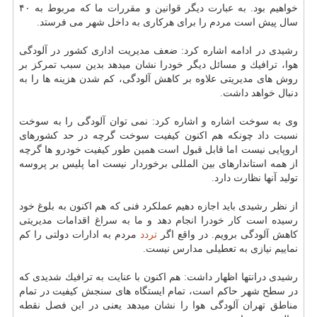
خواهیم بود. به عبارت دیگر قوانین و مقررات ما كه مربوط به ۴۰
سال پیش است مردم را برای هركاری به داخل شهر می فرستد.
رشیدی در ادامه اشاره كرد: ضعف مدیریت اداری كشور در آلودگی
هوا، ترافیك و مسائل دیگر خودرا نشان میدهد بدین سبب تمركز بر
روش های مدیریتی علاوه بر كاهش آلودگی، كم شدن هزینه ها را به
دنبال خواهد داشت.
وی به سوخت اشاره و اشاره كرد: نمی توان آلودگی را به سوخت
نسبت داد چونكه هم اكنون كیفیت سوخت گرچه در حد كشورهای
اروپایی نیست اما قابل قبول است همین طور كیفیت خودرو ها گرچه
از همه استاندارهای بین المللی برخوردار نیست اما پلیس بر پروسه
تولید آنها نظارت دارد.
از نظر رشیدی باید اجازه دهیم عملكرد فنی كه هم اكنون به بلوغ خود
رسیده است كار خودرا انجام دهد و ما به سراغ اقدامات مدیریتی
كاهش آلودگی برویم. در واقع اگر
تردد
مردم به ادارات دولتی را كم
نماییم نیازی به تعطیلی مدارس نیست.
رشیدی درانتها اظهار داشت: هم اكنون با عنایت به ترافیك شدیدی كه
در سطح شهر حاكم است، تمام ایستگاه های سنجش كیفیت در تمام
مناطق تهران آلودگی هوا را نشان میدهد یعنی در این فصل نقطه