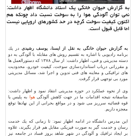
به گزارش حیوان خانگی یك استاد دانشگاه اظهار داشت:
نمی توان آلودگی هوا را به سوخت نسبت داد چونكه هم
اكنون كیفیت سوخت گرچه در حد كشورهای اروپایی نیست
اما قابل قبول است.
به گزارش حیوان خانگی به نقل از ایسنا، یوسف رشیدی
در یك
برنامه رادیویی با اشاره به تقسیم روش های مقابله با آلودگی به دو
دسته مدیریتی و فنی، اظهار داشت: از سال ۱۳۷۸ كه دستورالعمل ها
و مقرراتی درباب استانداردسازی سوخت، كیفیت خودرو، محدودیت
های ترافیكی و معاینه های فنی تدوین و اجرا شد، مسائل مدیریتی
مورد بی توجهی قرار گرفت.
وی از نحوه عملكرد در حوزه مدیریتی انتقاد نمود و اظهار داشت:
متاسفانه نتیجه اقدامات ما در جهت كاهش آلودگی
هوا
به پلیس یا
قوه قضائیه سرریز می شود و در مواقع بحرانی از این نهادها توقع
معجزه داریم.
این مدرس دانشگاه در ادامه اظهار نمود: تا زمانی كه یك خدمت
رسان و خدمت گیر به صورت فیزیكی مقابل هم قرار بگیرند، علاوه
بر ایجاد ترافیك و آلودگی در شهر شاهد بروز فساد در جامعه نیز