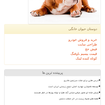
دوستان حیوان خانگی
خرید و فروش خودرو
طراحی سایت
فیش حج
قیمت بیسیم باوفنگ
کوتاه کننده لینک
پربیننده ترین ها
درس هایی برای نجات سرزمین مادری
توسعه نامتوازن تهدید اصلی تنوع زیستی ایران است
پایش جاده ای محور میامی-عباس آباد هلیا و توله یوزها در خطر هستند
لطمه های محیط زیست در اثر حملات دشمن