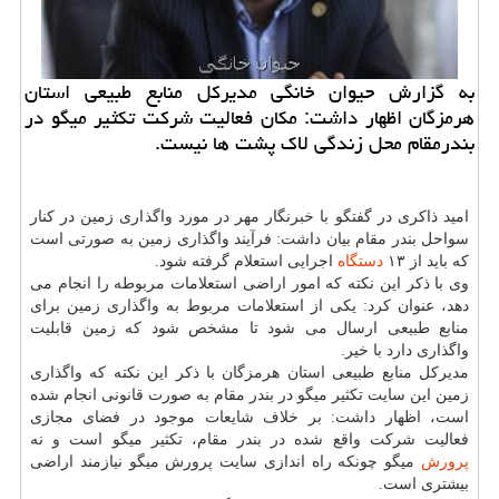
به گزارش حیوان خانگی مدیركل منابع طبیعی استان
هرمزگان اظهار داشت: مكان فعالیت شركت تكثیر میگو در
بندرمقام محل زندگی لاك پشت ها نیست.
امید ذاكری در گفتگو با خبرنگار مهر در مورد واگذاری زمین در كنار
سواحل بندر مقام بیان داشت: فرآیند واگذاری زمین به صورتی است
كه باید از ۱۳
دستگاه
اجرایی استعلام گرفته شود.
وی با ذكر این نكته كه امور اراضی استعلامات مربوطه را انجام می
دهد، عنوان كرد: یكی از استعلامات مربوط به واگذاری زمین برای
منابع طبیعی ارسال می شود تا مشخص شود كه زمین قابلیت
واگذاری دارد با خیر.
مدیركل منابع طبیعی استان هرمزگان با ذكر این نكته كه واگذاری
زمین این سایت تكثیر میگو در بندر مقام به صورت قانونی انجام شده
است، اظهار داشت: بر خلاف شایعات موجود در فضای مجازی
فعالیت شركت واقع شده در بندر مقام، تكثیر میگو است و نه
پرورش
میگو چونكه راه اندازی سایت پرورش میگو نیازمند اراضی
بیشتری است.