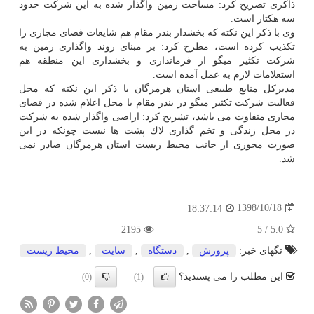
ذاكری تصریح كرد: مساحت زمین واگذار شده به این شركت حدود
سه هكتار است.
وی با ذكر این نكته كه بخشدار بندر مقام هم شایعات فضای مجازی را
تكذیب كرده است، مطرح كرد: بر مبنای روند واگذاری زمین به
شركت تكثیر میگو از فرمانداری و بخشداری این منطقه هم
استعلامات لازم به عمل آمده است.
مدیركل منابع طبیعی استان هرمزگان با ذكر این نكته كه محل
فعالیت شركت تكثیر میگو در بندر مقام با محل اعلام شده در فضای
مجازی متفاوت می باشد، تشریح كرد: اراضی واگذار شده به شركت
در محل زندگی و تخم گذاری لاك پشت ها نیست چونكه در این
صورت مجوزی از جانب محیط زیست استان هرمزگان صادر نمی
شد.
1398/10/18
18:37:14
2195
5.0 / 5
تگهای خبر:
پرورش
,
دستگاه
,
سایت
,
محیط زیست
این مطلب را می پسندید؟
(0)
(1)