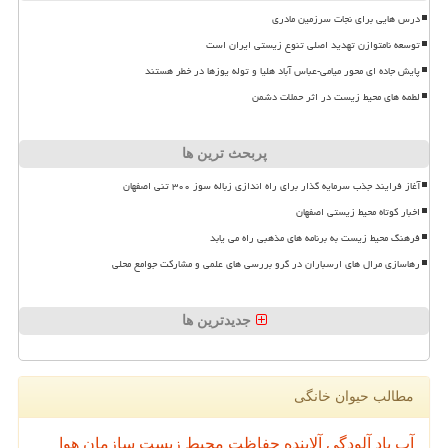
درس هایی برای نجات سرزمین مادری
توسعه نامتوازن تهدید اصلی تنوع زیستی ایران است
پایش جاده ای محور میامی-عباس آباد هلیا و توله یوزها در خطر هستند
لطمه های محیط زیست در اثر حملات دشمن
پربحث ترین ها
آغاز فرایند جذب سرمایه گذار برای راه اندازی زباله سوز ۳۰۰ تنی اصفهان
اخبار کوتاه محیط زیستی اصفهان
فرهنگ محیط زیست به برنامه های مذهبی راه می یابد
رهاسازی مرال های ارسباران در گرو بررسی های علمی و مشارکت جوامع محلی
جدیدترین ها
مطالب حیوان خانگی
آب
باد
آلودگی
آلاینده
حفاظت محیط زیست
سازمان
هوا