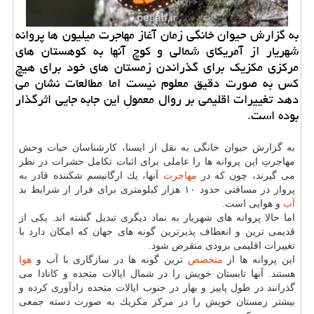
به گزارش حیوان خانگی زمان آغاز مهاجرت میلیون ها پروانه
شهریار از آمریكای شمالی و كوچ آنها به كوهستان های
مركزی مكزیك برای گذراندن زمستان های خود برای هیچ
كس به صورت دقیق معلوم نیست اما مطالعات نشان می
دهد تغییرات اقلیمی بر روال معمولِ این جابه جایی اثرگذار
بوده است.
به گزارش حیوان خانگی به نقل از ایسنا، كارشناسان حیات وحش
مهاجرتِ این پروانه ها را عاملی برای اثبات تكامل حشرات در نظر
می گیرند، چون كه در
مهاجرت
آنها، یك ارگانیسم شكننده قادر به
پرواز در مسافتی حدود ۱۰ هزار كیلومتری برای فرار از شرایط بد
آب
و هوایی است.
اما حالا پروانه های شهریار به نماد دیگری تبدیل گشته اند. یكی از
قدیمی ترین و انعطاف پذیرترین گونه های جهان كه امكان دارد با
تغییرات اقلیمی بزودی منقرض شود.
این پروانه ها از
متخصص
ترین گونه ها در سازگاری با آب و
هوا
هستند. آنها تابستان خویش را در شمال ایالات متحده و كانادا می
گذرانند در طول پاییز و بهار در جنوب ایالات متحده زادآوری كرده و
بیشتر زمستان خویش را در مركز مكزیك به صورت دسته جمعی