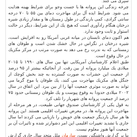
سپری می كنند.
چرخه زندگی این پروانه ها با جست وجو برای شرایط بهینه هدایت
می شود. شرایط ایده آل برای مهاجرت دمای بین ۵۵ تا ۷۰ درجه
سانتی گرادی، كمی بارندگی در طول زمستان ها و مقدار زیادی شیره
درختان هنگام زادآوری است كه هیچ یك از این شرایط، دیگر در حالت
استوار و ثابت وجود ندارد.
هم اكنون دمای تابستان در میانه غربی آمریكا رو به افزایش است،
شیره درختان در تگزاس در حال خشك شدن است و طوفان های
زمستانی كه به ندرت رخ می دهد به صورت مرتب در مركز مكزیك
در حال وقوع است.
طبق اعلام كارشناسان آمریكایی تنها بین سال های ۱۹۹۰ تا ۲۰۱۵
میلادی یك میلیارد پروانه از بین رفت. از آنجائیكه بیشتر از ۹۵ درصد
از جمعیت این حشرات به صورت گسترده به چند بخش كوچك از
جنگل های مكزیك مهاجرت می كنند، یك طوفان یا موج گرما می
تواند به صورت موثری جمعیت آنها را از بین ببرد. این اتفاق در سال
۲۰۰۲ میلادی حدودا به وقوع پیوست و یك طوفان زمستانی حدود ۷۵
درصد از جمعیت پروانه های شهریار را تلف كرد.
به قول یكی از كارشناسان صندوق جهانی طبیعت، در هر مرحله از
مهاجرت این پروانه ها، در معرض تغییرات اقلیمی هستند. این پروانه
ها هر سال باردیگر جمعیت های خویش را بازیابی می كردند اما سال
جاری با تشدید تغییرات اقلیمی این امر دشوارتر شده و تاثیرات آن بر
جمعیت آنها هنوز معلوم نیست.
بنا بر گزارش واشنگتن پست،
سازمان
ملل متحد سال جاری گزارش