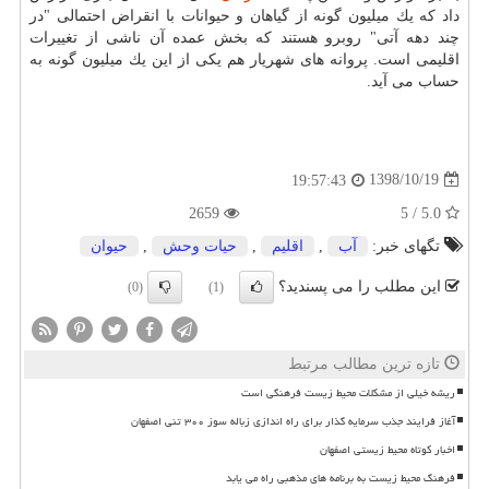
داد كه یك میلیون گونه از گیاهان و حیوانات با انقراض احتمالی "در
چند دهه آتی" روبرو هستند كه بخش عمده آن ناشی از تغییرات
اقلیمی است. پروانه های شهریار هم یكی از این یك میلیون گونه به
حساب می آید.
1398/10/19
19:57:43
2659
5.0 / 5
تگهای خبر:
آب
,
اقلیم
,
حیات وحش
,
حیوان
این مطلب را می پسندید؟
(0)
(1)
تازه ترین مطالب مرتبط
ریشه خیلی از مشکلات محیط زیست فرهنگی است
آغاز فرایند جذب سرمایه گذار برای راه اندازی زباله سوز ۳۰۰ تنی اصفهان
اخبار کوتاه محیط زیستی اصفهان
فرهنگ محیط زیست به برنامه های مذهبی راه می یابد