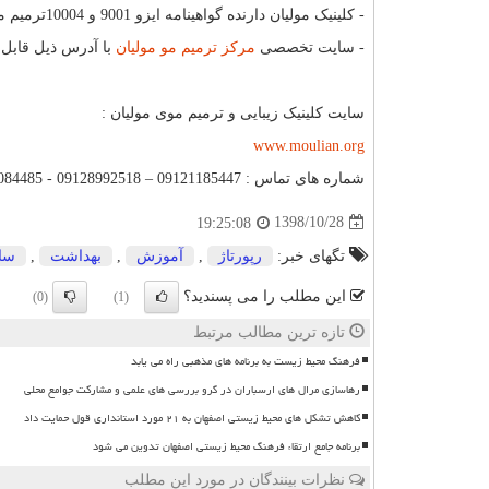
- کلینیک مولیان دارنده
گواهینامه ایزو 9001 و 10004ترمیم مو اشاره کرد که از امتیازات مهم این مجموعه می توان شمرد.
- سایت تخصصی
مرکز ترمیم مو مولیان
با آدرس ذیل قابل
سایت کلینیک زیبایی و ترمیم موی مولیان :
www.moulian.org
شماره های تماس : 09121185447 – 09128992518 - 02186084485
1398/10/28
19:25:08
تگهای خبر:
رپورتاژ
,
آموزش
,
بهداشت
,
سا
این مطلب را می پسندید؟
(0)
(1)
تازه ترین مطالب مرتبط
فرهنگ محیط زیست به برنامه های مذهبی راه می یابد
رهاسازی مرال های ارسباران در گرو بررسی های علمی و مشارکت جوامع محلی
کاهش تشکل های محیط زیستی اصفهان به ۲۱ مورد استانداری قول حمایت داد
برنامه جامع ارتقاء فرهنگ محیط زیستی اصفهان تدوین می شود
نظرات بینندگان در مورد این مطلب