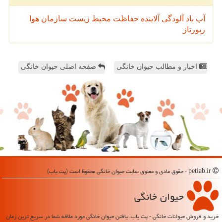
آب
باد
آلودگی
آلاینده
حفاظت محیط زیست
سازمان
هوا
رپورتاژ
اخبار و مطالب حیوان خانگی
صفحه اصلی حیوان خانگی
petiab.ir - حقوق مادی و معنوی سایت حیوان خانگی محفوظ است (پت یاب)
حیوان خانگی
خرید و فروش حیوانات خانگی - پت یاب، یافتن حیوان خانگی مورد علاقه شما در سریع ترین زمان