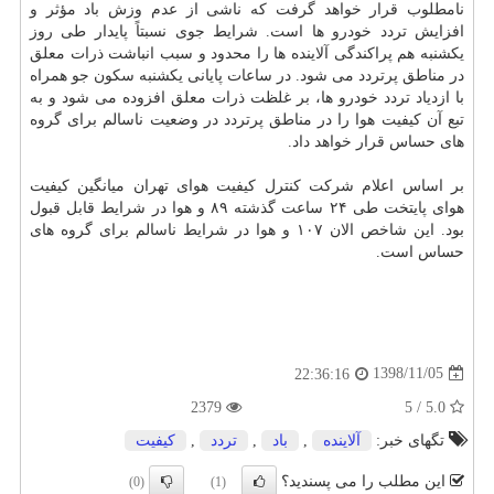
نامطلوب قرار خواهد گرفت كه ناشی از عدم وزش باد مؤثر و
افزایش تردد خودرو ها است. شرایط جوی نسبتاً پایدار طی روز
یكشنبه هم پراكندگی آلاینده ها را محدود و سبب انباشت ذرات معلق
در مناطق پرتردد می شود. در ساعات پایانی یكشنبه سكون جو همراه
با ازدیاد تردد خودرو ها، بر غلظت ذرات معلق افزوده می شود و به
تبع آن كیفیت هوا را در مناطق پرتردد در وضعیت ناسالم برای گروه
های حساس قرار خواهد داد.
بر اساس اعلام شركت كنترل كیفیت هوای تهران میانگین كیفیت
هوای پایتخت طی ۲۴ ساعت گذشته ۸۹ و هوا در شرایط قابل قبول
بود. این شاخص الان ۱۰۷ و هوا در شرایط ناسالم برای گروه های
حساس است.
1398/11/05
22:36:16
2379
5.0 / 5
تگهای خبر:
آلاینده
,
باد
,
تردد
,
كیفیت
این مطلب را می پسندید؟
(0)
(1)