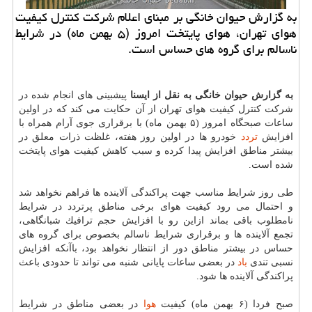
به گزارش حیوان خانگی بر مبنای اعلام شركت كنترل كیفیت
هوای تهران، هوای پایتخت امروز (۵ بهمن ماه) در شرایط
ناسالم برای گروه های حساس است.
به گزارش حیوان خانگی به نقل از ایسنا
پیشبینی های انجام شده در
شركت كنترل كیفیت هوای تهران از آن حكایت می كند كه در اولین
ساعات صبحگاه امروز (۵ بهمن ماه) با برقراری جوی آرام همراه با
افزایش
تردد
خودرو ها در اولین روز هفته، غلظت ذرات معلق در
بیشتر مناطق افزایش پیدا كرده و سبب كاهش كیفیت هوای پایتخت
شده است.
طی روز شرایط مناسب جهت پراكندگی آلاینده ها فراهم نخواهد شد
و احتمال می رود كیفیت هوای برخی مناطق پرتردد در شرایط
نامطلوب باقی بماند ازاین رو با افزایش حجم ترافیك شبانگاهی،
تجمع آلاینده ها و برقراری شرایط ناسالم بخصوص برای گروه های
حساس در بیشتر مناطق دور از انتظار نخواهد بود، باآنكه افزایش
نسبی تندی
باد
در بعضی ساعات پایانی شنبه می تواند تا حدودی باعث
پراكندگی آلاینده ها شود.
صبح فردا (۶ بهمن ماه) كیفیت
هوا
در بعضی مناطق در شرایط