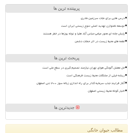
پربیننده ترین ها
درس هایی برای نجات سرزمین مادری
توسعه نامتوازن تهدید اصلی تنوع زیستی ایران است
پایش جاده ای محور میامی-عباس آباد هلیا و توله یوزها در خطر هستند
لطمه های محیط زیست در اثر حملات دشمن
پربحث ترین ها
حل معضل آلودگی هوای تهران نیازمند تصمیم گیری در سطح ملی است
ریشه خیلی از مشکلات محیط زیست فرهنگی است
آغاز فرایند جذب سرمایه گذار برای راه اندازی زباله سوز ۳۰۰ تنی اصفهان
اخبار کوتاه محیط زیستی اصفهان
جدیدترین ها
مطالب حیوان خانگی