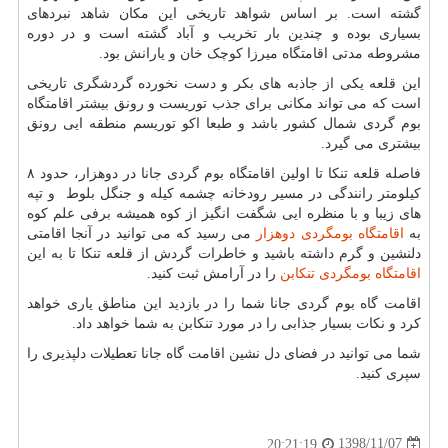
گشته است. بر اساس شواهد تاریخی این مکان شاهد نبردهای
بسیاری بوده و چندین بار تخریب و آباد گشته است و در دوره
مشروطه مدتی اقامتگاه میرزا کوچک خان و یارانش بود.
این قلعه یکی از جاذبه های بکر و دست نخورده گردشگری تاریخی
است که می تواند مکانی برای جذب توریست و رونق بیشتر اقامتگاه
بوم گردی شمال کشور باشد و طبعا اکو توریسم منطقه ایی رونق
بیشتری می گیرد.
فاصله قلعه تنکا تا اولین اقامتگاه بوم گردی جانا در دوهزار، حدود ۸
کیلومتر رانندگی در مسیر رودخانه چشمه کیله و جنگل بلوط و تپه
های زیبا و با منظره ایی شگفت انگیز از کوه همیشه برفی علم کوه
به
اقامتگاه
بومگردی
دوهزار
می رسید که می توانید در آنجا اقامتی
دلنشین و گرم داشته باشید و خاطرات گردش از قلعه تنکا تا به این
اقامتگاه بومگردی تنکابن
را در آرامش ثبت کنید.
اقامت گاه بوم گردی جانا شما را در بازدید این مناطق یاری خواهد
کرد و نکات بسیار جذابی را در مورد تنکابن به شما خواهد داد.
شما می توانید در فضای دل نشین اقامت گاه جانا تعطیلات دلپذیری را
سپری کنید.
1398/11/07
20:21:19