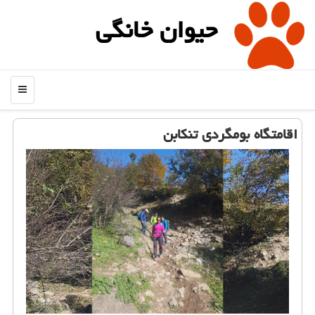
حیوان خانگی
منو
اقامتگاه بومگردی تنكابن