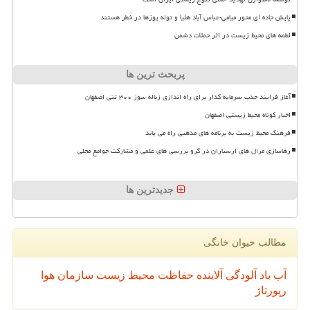
پایش جاده ای محور میامی-عباس آباد هلیا و توله یوزها در خطر هستند
لطمه های محیط زیست در اثر حملات دشمن
پربحث ترین ها
آغاز فرایند جذب سرمایه گذار برای راه اندازی زباله سوز ۳۰۰ تنی اصفهان
اخبار کوتاه محیط زیستی اصفهان
فرهنگ محیط زیست به برنامه های مذهبی راه می یابد
رهاسازی مرال های ارسباران در گرو بررسی های علمی و مشارکت جوامع محلی
جدیدترین ها
مطالب حیوان خانگی
آب
باد
آلودگی
آلاینده
حفاظت محیط زیست
سازمان
هوا
رپورتاژ