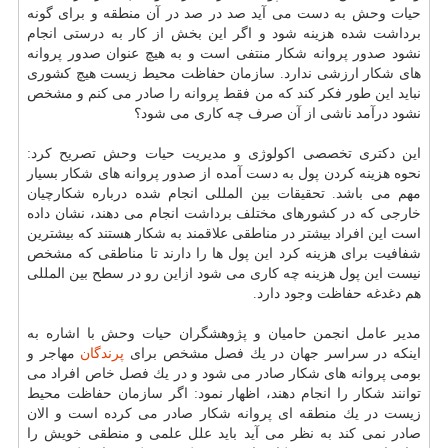
حیات وحش به دست می آید صد در صد در آن منطقه و برای گونه
برداشت شده هزینه شود و اگر این بخش از كار به درستی انجام
نشود صدور پروانه شكار منتفی است و به هیچ عنوان صدور پروانه
های شكار ارزشی ندارد. سازمان حفاظت محیط زیست هیچ كشوری
نباید این طور فكر كند كه من فقط پروانه را صادر می كنم و مشخص
نشود درآمد ناشی از آن صرف چه كاری می شود؟
این دكتری تخصصی اكولوژی و مدیریت حیات وحش تصریح كرد:
نحوه هزینه كردن پول به دست آمده از صدور پروانه های شكار بسیار
مهم می باشد. تحقیقات بین المللی انجام شده درباره شكارچیان
خارجی كه در كشورهای مختلف برداشت انجام می دهند، نشان داده
است این افراد بیشتر در مناطقی علاقمند به شكار هستند كه بیشترین
شفافیت برای هزینه كرد این پول ها را دارند تا مناطقی كه مشخص
نیست این پول هزینه چه كاری می شود ازاین رو در سطح بین المللی
هم دغدغه حفاظت وجود دارد.
مدیر عامل انجمن حامیان و پژوهشگران حیات وحش با اشاره به
اینكه در سراسر جهان در یك فصل مشخص برای
پرندگان
مهاجر و
بومی پروانه های شكار صادر می شود و در یك فصل خاص افراد می
توانند شكار را انجام دهند، اظهار نمود: اگر سازمان حفاظت محیط
زیست در یك منطقه ای پروانه شكار صادر می كرده است و الان
صادر نمی كند به نظر می آید باید علل علمی و منطقی خویش را