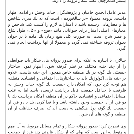
بیشتر شكارچیان قصد شكار تروفه را دارند.
مدیر عامل انجمن حامیان و پژوهشگران حیات وحش در ادامه اظهار
داشت: تروفه معمولا «نر سالخورده » است كه به یك سری شاخص
ها و معیارهایی رسیده باشد تا امتیازات لازم را كسب كند. شاخص و
معیارهای اصلی امتیاز برای حیواناتی مانند «قوچ» و «كل» طول شاخ
و قطر شاخ است. به صورت كلی هیچ زمان یك ماده یا نر جوان
بعنوان تروفه شناخته نمی گردد و معمولا از آنها برداشت انجام نمی
گیرد.
سالاری با اشاره به اینكه برای صدور پروانه های شكار باید ضوابطی
را از چند جنبه مختلف در نظر گرفته شود، اظهار نمود: ساختار
جمعیتی یك گونه در یك منطقه خاص همچون این جنبه هاست. علاوه
بر جنبه های اكولوژیك باید به ساختارهای اجتماعی و اقتصادی منطقه
هم توجه كرد چون كه امكان دارد جمعیت یك گونه حیات وحش به
ظرفیت یا حداقل جمعیت قابل برداشت نرسیده باشد اما به علت
مسائل اجتماعی و اقتصادی حاكم در آن منطقه امكان برداشت یك یا
دو فرد از آن جمعیت وجود داشته باشد و با فدا كردن یك یا دو فرد از
جمعیت یك گونه پول هنگفتی به دست آید كه صرف حفاظت از آن
منطقه و گونه های آن شود.
وی تصریح كرد: صدور پروانه شكار و تمام مسائل مربوط به آن مهم
و منوط به این است كه پولی كه از شكار قانونی چند فرد از جمعیت