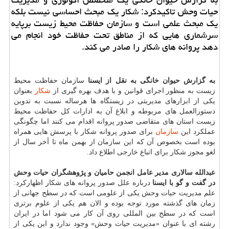
حیات وحش تاكیدكرد: شكار یك مبحث احساسی نیست بلكه
یك مبحث علمی است و سازمان حفاظت محیط زیست برپایه
سرشماری هایی كه از مناطق تحت حفاظت خود انجام می
دهد پروانه های شكار را صادر می كند.
به گزارش حیوان خانگی به نقل از ایسنا
سازمان حفاظت محیط
زیست
به منظور اجرای قوانین و با هدف بهره گیری از
شكار
بعنوان
یكی از ابزارهای مدیریتی در زیستگاه ها هرساله نسبت به تدوین
دستورالعمل های مربوطه و ابلاغ آن به ادارات كل حفاظت محیط
زیست استان های متقاضی صدور پروانه اقدام می كنند اما چگونگی
عملكرد این
سازمان
برای صدور پروانه شكار با پرسش هایی همراه
بوده است بخصوص آن كه این سازمان از بهمن ماه تا آخر سال از
لغو مجوز شكار برای اتباع خارجی اطلاع داد.
عبدالله سالاری مدیر عامل انجمن حامیان و پژوهشگران حیات وحش
در گفت و گو با ایسنا
درباره علل صدور پروانه های شكار اظهاركرد:
علم مدیریت حیات وحش یكی از علومی است كه در سطح جهانی از
زمان های گذشته مورد توجه بوده و الان هم یكی از علوم برتری
است كه در سطح بین المللی روی آن كار می شود اما در ایران
رشته ای با عنوان «مدیریت حیات وحش» وجود ندارد و این یكی از