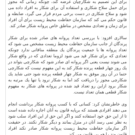
برای این تصمیم به شكارچیان عرضه كند، چونكه زمانی كه مجوز
برای حمل سلاح شكاری و استفاده آن برای شكار به افراد داده می
شود و سلاح شكاری در دست برخی مردم قرار می گیرد، ضابطه و
قانون حكم می كند كه سازمان حفاظت محیط زیست برای آن افراد
برای زمان و تعدادی مشخص در مناطق خاص پروانه شكار صادر كند.
سالاری افزود: با بررسی تعداد پروانه های صادر شده برای شكار
پرندگان از جانب سازمان حفاظت محیط زیست مشخص می شود كه
تعداد پروانه ها با جمعیت پرندگان یك منطقه منافاتی ندارد چونكه
تعدادی كه برای شكار قید می شود لزوما تعدادی كه در واقع شكار
می شوند نیست یعنی اگر پروانه ای صادر شود كه شكارچی بتواند در
یك روز چهار قطعه پرنده شكار كند به این مفهوم نیست كه شكارچی
حتما در آن روز موفق به شكار چهار قطعه پرنده شود حتی شاید یك
شكارچی مجوز را دریافت كند اما به شكار نرود یا تنها یك مرتبه به
شكار برود ازاین رو تعداد قید شده در پروانه های شكار به مفهوم
شكار قطعی همان تعداد نیست.
وی خاطرنشان كرد: كسانی كه با كسب پروانه شكار برداشت انجام
می دهند افرادی هستند كه برپایه قانون به آنان اجازه داده شده است
تا از این حق خود استفاده كنند و اگر این حق از این افراد سلب شود
به نظر نمی رسد آنان در منزل بمانند و دیگر شكار نكنند. در حقیقت
اگر سازمان حفاظت محیط زیست پروانه شكار صادر نكند افراد
قانون مند را هم بی قانون می كند.