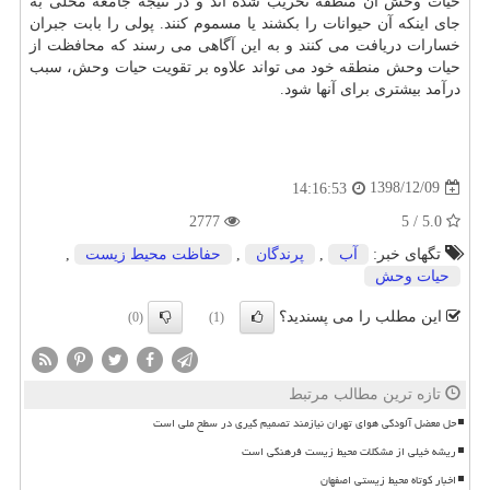
حیات وحش آن منطقه تخریب شده اند و در نتیجه جامعه محلی به
جای اینكه آن حیوانات را بكشند یا مسموم كنند. پولی را بابت جبران
خسارات دریافت می كنند و به این آگاهی می رسند كه محافظت از
حیات وحش منطقه خود می تواند علاوه بر تقویت حیات وحش، سبب
درآمد بیشتری برای آنها شود.
1398/12/09
14:16:53
2777
5.0 / 5
تگهای خبر:
آب
,
پرندگان
,
حفاظت محیط زیست
,
حیات وحش
این مطلب را می پسندید؟
(0)
(1)
تازه ترین مطالب مرتبط
حل معضل آلودگی هوای تهران نیازمند تصمیم گیری در سطح ملی است
ریشه خیلی از مشکلات محیط زیست فرهنگی است
اخبار کوتاه محیط زیستی اصفهان