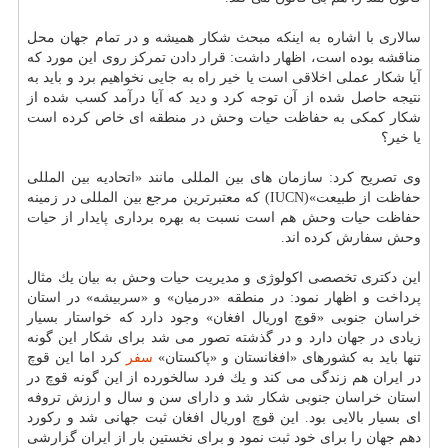
سالاری با اشاره به اینكه مبحث شكار همیشه و در تمام جهان محل
مناقشه بوده است، اظهار داشت: قرار دادن تمركز روی این مورد كه
آیا شكار عملی اخلاقی است یا خیر راه به جایی نخواهیم برد و باید به
نتیجه حاصل شده از آن توجه كرد و دید كه آیا درآمد كسب شده از
شكار كمكی به حفاظت حیات وحش در منطقه ای خاص كرده است
یا خیر؟
وی تصریح كرد: سازمان های بین المللی مانند «اتحادیه بین المللی
حفاظت از طبیعت»(IUCN) كه معتبرترین مرجع بین المللی در زمینه
حفاظت حیات وحش هم است نسبت به بهره برداری پایدار از حیات
وحش سفارش كرده اند.
این دكتری تخصصی اكولوژی و مدیریت حیات وحش به بیان یك مثال
پرداخت و اظهار نمود: در منطقه «درمیان» و «سربیشه» در استان
خراسان جنوبی «قوچ اوریال افغان» وجود دارد كه خواستار بسیار
زیادی در جهان دارد و در گذشته تصور می شد برای شكار این گونه
تنها باید به كشورهای «افغانستان و «پاكستان»
سفر
كرد اما این قوچ
در ایران هم زندگی می كند و یك فرد سالخورده از این گونه قوچ در
استان خراسان جنوبی شكار شد و دارای سن و سال و ارزش تروفه
ای بسیار بالایی بود. این قوچ اوریال افغان ثبت جهانی شد و ركورد
دهم جهان را برای خود ثبت نمود و برای نخستین بار از ایران گزارشی