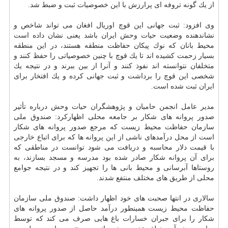
از یك گونه تروفه ای پرارزش با این خصوصیات ثبت و ضبط شد.
وی افزود: ثبت جهانی این قوچ اوریال افغان می تواند شاخص و
نشاندهنده وضعیت حیات وحش ایران باشد یعنی نشان داده است
محیط بانان كه نوك پیكان حفاظت منطقه هستند، در این منطقه
بسیار زحمت كشیده اند تا یك قوچ با چنین خصوصیاتی را حفظ كنند و
متخلفان نتوانسته اند نفوذ كنند و آنرا از بین ببرند و در نتیجه یك
شخصی این قوچ را برداشت و ثبت جهانی كرده و یك افتخار برای
ایران ثبت شده است.
مدیر عامل انجمن حامیان و پژوهشگران حیات وحش درباره تأثیر
صدور پروانه های شكار بر جامعه محلی اظهاركرد: صندوق ملی
سازمان حفاظت محیط زیست كه مرجع صدور پروانه های شكار
است از محل درآمدهای ناشی از این پروانه ها كه برای اتباع خارجی
با قیمت دلار محاسبه و دریافت می شود توانست در مناطقی كه
برای آن پروانه شكار صادر شده بود مدرسه و مسجد بسازند، به
روستاها آبرسانی و محیط بانی ها را تجهیز كند و در نتیجه جوامع
محلی از طریق های مختلف منتفع شدند.
سالاری در انتها صحبت های خود اظهار داشت: صندوق ملی سازمان
حفاظت محیط زیست همینطور درآمد حاصل از صدور پروانه های
شكار را برای جبران خسارات باغ هایی صرف می كند كه توسط