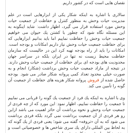
نقصان هایی است كه در كشور داریم.
سالاری با اشاره به اینكه شكار یكی از ابزارهایی است در علم
مدیریت حیات وحش به منظور كنترل و حفاظت از جمعیت حیات
وحش مورد استفاده قرار می گیرد، اظهار داشت: شاید اینگونه به
این مسئله نگاه شود كه چطور با كشتن یك حیوان می خواهیم
جمعیت حیات وحش را حفاظت نماییم اما باید بدانیم ابزارهایی كه
برای حفاظت جمعیت حیات وحش نیاز داریم امكانات و بودجه است.
امكانات را باید از راه بودجه تهیه كرد این در حالیست كه سازمان
حفاظت محیط زیست نه تنها در ایران بلكه در سراسر جهان
محدودیت های بودجه ای برای حفاظت از جمعیت حیات وحش دارند.
در نتیجه از مازاد جمعیت حیات وحش برداشت (شكار) انجام و به
صورت خیلی محدود تعداد كمی پروانه شكار صادر می شود. بودجه
حاصل شده از
فروش
پروانه شكار هزینه های حفاظت از جمعیت آن
گونه را تأمین می كند.
وی با اشاره به اینكه یك فرد از جمعیت یك گونه را قربانی می نماییم
تا جمعیت را حفاظت نماییم، اظهار نمود: این مورد كه از چه فردی از
جمعیت حیات وحش و نحوه برداشت آن حائز اهمیت می باشد ازاین
رو هر فردی از آن جمعیت برداشت نمی گردد بلكه فردی برداشت
می شود كه به آن «تروفه» گفته می شود؛ یعنی فردی از یك گونه كه
به لحاظ بین المللی دارای یك سری شاخص ها و خصوصیاتی است و