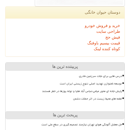
دوستان حیوان خانگی
خرید و فروش خودرو
طراحی سایت
فیش حج
قیمت بیسیم باوفنگ
کوتاه کننده لینک
پربیننده ترین ها
درس هایی برای نجات سرزمین مادری
توسعه نامتوازن تهدید اصلی تنوع زیستی ایران است
پایش جاده ای محور میامی-عباس آباد هلیا و توله یوزها در خطر هستند
لطمه های محیط زیست در اثر حملات دشمن
پربحث ترین ها
حل معضل آلودگی هوای تهران نیازمند تصمیم گیری در سطح ملی است