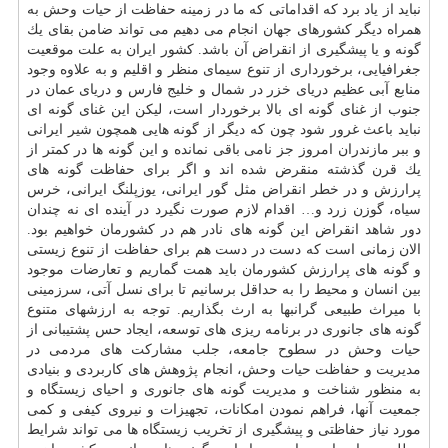
نباید از یاد برد كه اقداماتی كه ما در زمینه حفاظت از حیات وحش به
همراه دیگر كشورهای جهان انجام می دهیم می تواند ضامن بقای یك
گونه و یا پیشگیری از انقراض آن باشد. كشور ایران به علت موقعیت
جغرافیایی، برخورداری از تنوع سیمای منظر و اقلیم و به علاوه وجود
منابع آبی عظیم دریای خزر در شمال و خلیج فارس و دریای عمان در
جنوب از غنای گونه ای بالا برخوردار است، لیكن این غنای گونه ای
نباید باعث غرور شود چون كه دیگر از گونه هایی همچون شیر ایرانی
و ببر مازندران امروز جز نامی باقی نمانده و این گونه ها در كمتر از
یك قرن گذشته منقرض شده اند و اگر برای حفاظت گونه های
پرارزش و در خطر انقراض مثل گور ایرانی، یوزپلنگ ایرانی، خرس
سیاه، گوزن زرد و… اقدام لازم صورت نگیرد در آینده ای نه چندان
دور شاهد انقراض این گونه های نادر هم در كشورمان خواهیم بود.
الان زمانی است كه دست در دست هم برای حفاظت از تنوع زیستی
و گونه های پرارزش كشورمان باید همت گماریم و تعارضات موجود
بین انسان و محیط را به حداقل برسانیم تا برای نسل آتی، سرزمینی
با میراث طبیعی گرانبها به ارث بگذاریم. توجه به ارزشهای متنوع
گونه های جانوری در برنامه ریزی های توسعه، ایجاد حس پشتیبانی از
حیات وحش در سطوح جامعه، جلب مشاركت های مردمی در
مدیریت و حفاظت حیات وحش، انجام پژوهش های كاربردی و بنیادی
به منظور شناخت و مدیریت گونه های جانوری و احیای زیستگاه و
جمعیت آنها، فراهم نمودن امكانات، تجهیزات و نیروی كیفی و كمی
مورد نیاز حفاظتی و پیشگیری از تخریب زیستگاه ها می تواند شرایط