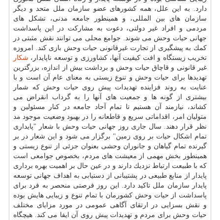
دارد. به این علل، همه كشورهای عضو سازمان ملل متحد و دیگر
سازمان های بین المللی، و همینطور جامعه مدنی، تشكل های
مردمی و افراد غیر دولتی، دعوت به مشاركت در این پاسداشت
جهانی حیات وحش می شوند. جوامع محلی می توانند نقش مثبتی در
كمك به پیشگیری از تجارت غیرقانونی حیات وحش بازی كند. امروزه
تخریب زیستگاه و افت كیفیت آنها، كشاورزی و توسعه ناپایدار،
شكار
غیر قانونی و قاچاق حیات وحش و برداشت بیش از اندازه، بزرگترین
تهدیدها برای حیات وحش و تنوع زیستی به معنای عام آن است و با
عنایت به روند فزاینده تهدیدات پیش روی حیات وحش كه شمار
بیشتری از گونه ها و جمعیت های آنها را به گرداب انقراض می
كشاند، نیازمند آن هستیم تا تمام آحاد جامعه در كنار مسئولین و
متولیان امر، اقداماتی سریع و قاطعانه را در بهبود وضعیت موجود مد
نظر قرار دهند. سال جاری روز جهانی حیات وحش با شعار "پایداری
تمام اشكال حیات بر روی زمین" برگزار می شود و این شعار در بر
گیرنده تمام گیاهان و جانوران وحشی بعنوان جزئی از تنوع زیستی و
همینطور بخش مهمی از معیشت های مردم، بخصوص جوامعی است
كه با طبیعت ارتباط نزدیك دارند و در عین حال بر اهمیت بهره برداری
پایدار از منابع طبیعی در پشتیبانی از دستیابی به اهداف جهانی توسعه
پایدار سازمان ملل تاكید دارد. این روز فرصتی منحصر به فرد برای
پاسداشت از حیات وحش كشورمان با تمام تنوع و زیبایی هایش بوده
و نقش بسزایی در ارتقای آگاهی عمومی در مورد مزایای مختلف
حیات وحش برای مردم و تهدیدات پیش روی آن ایفا می كند. هیچگاه