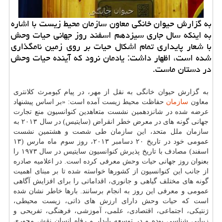
به گزارش حیوان خانگی معاون سازمان محیط زیست با اشاره
به اینكه سال جاری سیزدهم اسفند روز جهانی حیات وحش
با شعار پایداری تمام اشكال حیات بر روی زمین نامگذاری
شده است، اظهار داشت: یادمان نرود كه آینده حیات وحش
در دستان ماست.
به گزارش حیوان خانگی به نقل از مهر، در پیام كیومرث كلانتری
معاون
سازمان
حفاظت محیط زیست آمده است: «بر اساس پیشنهاد
عرضه شده در شانزدهمین نشست متعاهدین كنوانسیون منع تجارت
جهانی گونه های در معرض خطر انقراض (سایتیس) در سال ۲۰۱۳ به
سازمان ملل متحد، این سازمان طی شصت و هشتمین نشست
عمومی خود در تاریخ ۲۰ دسامبر ۲۰۱۳، روز سوم ماه مارس (۱۳
اسفند) مصادف با تاریخ پذیرش كنوانسیون سایتیس در سال ۱۹۷۳ را
بعنوان روز جهانی حیات وحش معرفی كرده است. در اعلامیه صادره
از جانب این كنوانسیون از كشورها خواسته شده تا بر مبنای اهمیت
گونه های مختلف گیاهی و جانوری، اقداماتی را برای افزایش آگاهی
عمومی و معرفی این روز به انجام برسانند. بارها خاطر نشان شده
است كه حیات وحش دارای ارزش های ذاتی، زیست محیطی،
ژنتیكی، اجتماعی، اقتصادی، علمی، آموزشی، فرهنگی، تفریحی و
زیبایی شناسی بوده و در توسعه پایدار و رفاه انسان نقش محوری