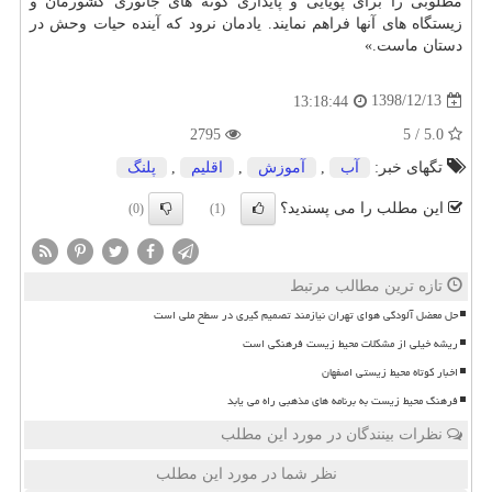
مطلوبی را برای پویایی و پایداری گونه های جانوری كشورمان و
زیستگاه های آنها فراهم نمایند. یادمان نرود كه آینده حیات وحش در
دستان ماست.»
1398/12/13
13:18:44
2795
5.0 / 5
تگهای خبر:
آب
,
آموزش
,
اقلیم
,
پلنگ
این مطلب را می پسندید؟
(0)
(1)
تازه ترین مطالب مرتبط
حل معضل آلودگی هوای تهران نیازمند تصمیم گیری در سطح ملی است
ریشه خیلی از مشکلات محیط زیست فرهنگی است
اخبار کوتاه محیط زیستی اصفهان
فرهنگ محیط زیست به برنامه های مذهبی راه می یابد
نظرات بینندگان در مورد این مطلب
نظر شما در مورد این مطلب