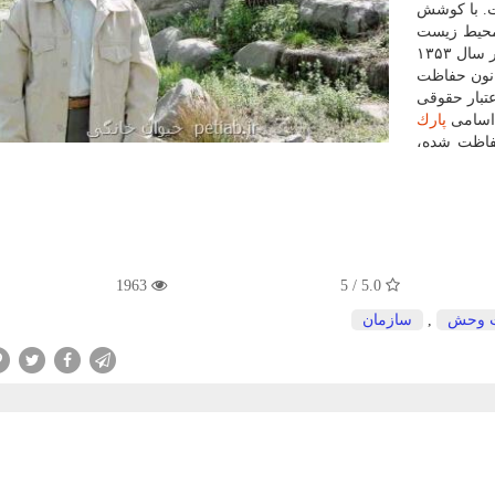
ت. با كوشش
مان حفاظت محیط زیست
تغییر نام داد و دامنه فعالیت آن نیز گسترش یافت. سپس در سال ۱۳۵۳
انون حفاظت
تبار حقوقی
 اسامی
پارك
فاظت شده،
1963
5.0 / 5
ت وحش
,
سازمان