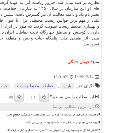
نظارت بر صید تبدیل شد، فیروز ریاست آنرا به عهده گرف
های او این سازمان در سال ۱۳۵۰ به ساز
یكی از مهم ترین قوانین زیست محیطی ایران با عنوان ق
و بهسازی محیط زیست تصویب گردید كه هنوز در ایران اع
دارد. با كوشش او مناطق چهارگانه تحت حفاظت ایران با
ملی، اثر طبیعی ملی، پناهگاه حیات وحش و منطقه ح
تعیین شد.
منبع:
حیوان خانگی
1398/12/14
13:01:09
تگهای خبر:
پارك
,
حفاظت محیط زیست
,
حیا
این مطلب را می پسندید؟
(0)
(1)
تازه ترین مطالب مرتبط
رهاسازی مرال های ارسباران در گرو بررسی های علمی و مشارکت جوامع محلی
بهره مندی مردم از محیط زیست سالم اولویت اجرایی می باشد
کاهش تشکل های محیط زیستی اصفهان به ۲۱ مورد استانداری قول حمایت داد