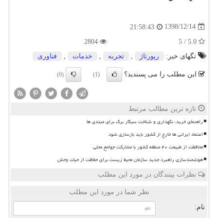
1398/12/14
21:58:43
2804
5.0 / 5
تگهای خبر:
رپورتاژ
,
تجربه
,
خدمات
,
فناوری
این مطلب را می پسندید؟
(0)
(1)
تازه ترین مطالب مرتبط
راهنمای خرید، نگهداری و شناخت سیگار برگ برای مبتدی ها
اعتماد ایرانی ها خارج از کشور باید بازسازی شود
محافظت از طبیعت ۴۰ منطقه کشور با مشارکت جوامع محلی
هوشمندسازی راهبرد جدید سازمان محیط زیست برای حفاظت از حیات وحش
نظرات بینندگان در مورد این مطلب
نظر شما در مورد این مطلب
نام: