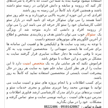
استفاده میشود توصیه بنده به شما این است که با افراد یا شرکت‌های
کار کنید که رزومه و سابقه و دانش فراوانی در زمینه سئو داشته
باشند و همچنین افراد باید کاملاً در این زمینه به روز باشند
افرادی که در این حوزه از تجربه بالایی برخوردارند و به علم روز سئو
آشنا هستند را می توان سئوکار حرفه ای نامید البته در بازار سئو
اغلب کارشناسان خود را سئو کار حرفه ای می نامند این را می توان
از رزومه افراد و دانشی که دارند متوجه شد از ویژگی
یک
سئوکار
خوب می توان داشتن هدف و زمان‌بندی مشخص و اطلاع
از آخرین الگوریتم های موتورهای جستجو دانست
با توجه به رشد وب سایت ها و اپلیکیشن ها و اهمیت این سامانه ها
برای شرکت ها بایستی تمهیداتی را متخصصین امنیت وب به کار
ببرند تا وقتی سایت ها دچار حملات سایبری قرار گرفتند سایت به
مشکل بر نخورد و این حملات نا موفق باشد
فراموش نکنید که هر سایتی نیاز به یک
متخصص امنیت
دارد تا این
سایت را از هر نظر کنترل نماید علم نفوذ به سایت هر روز در حال
پیشرفت است بایستی از متخصصین استفاده نمایید که کاملاً به روز
باشند.
برای کسب اطلاعات و یا انجام پروژه های سئو و امنیت سایت می
توانید با مهندس محمد رضا عزیزی مشاور و مجری خدمات سئو و
امنیت برندهای برتر دارای مدرک کارشناسی ارشد فناوری اطلاعات و
مدرس دوره های امنیت ، برنامه نویسی سایت و سئو تماس گرفته و
مشکلات خود را در میان بگذارید.
شماره تماس : 09101420867 - 88222406