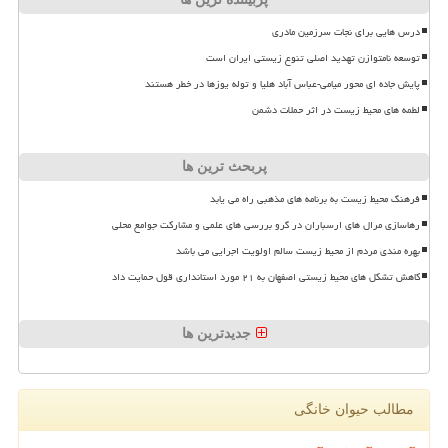
درس هایی برای نجات سرزمین مادری
توسعه نامتوازن تهدید اصلی تنوع زیستی ایران است
پایش جاده ای محور میامی-عباس آباد هلیا و توله یوزها در خطر هستند
لطمه های محیط زیست در اثر حملات دشمن
پربحث ترین ها
فرهنگ محیط زیست به برنامه های مذهبی راه می یابد
رهاسازی مرال های ارسباران در گرو بررسی های علمی و مشارکت جوامع محلی
بهره مندی مردم از محیط زیست سالم اولویت اجرایی می باشد
کاهش تشکل های محیط زیستی اصفهان به ۲۱ مورد استانداری قول حمایت داد
جدیدترین ها
مطالب حیوان خانگی