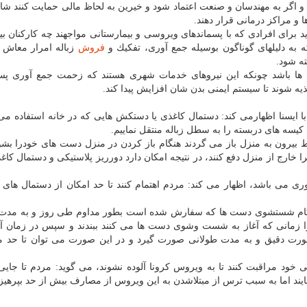
ر به مهندسان و صنعت اعتماد شود و خیرین به لحاظ مالی حمایت كنند شاید 
 ها و مراكز درمانی قرار دهند.
د برای افرادی كه با پسماندهای ویروسی و بیمارستانی مواجهند چه كاركنان بی
به دلیلهای گوناگون بوسیله جمع آوری، تفكیك و
فروش
زباله امرار معاش 
ه شود.
ن» ها باشد چونكه این نیروهای خدمات شهری هستند كه زحمت جمع آوری پس
ه شوند تا سیستم ایمنی بدن شان افزایش پیدا كند.
 ایسنا اظهارمی كند: دستمال كاغذی یا دستكش هایی كه در خانه استفاده می
 كیسه های دربسته را به سطل زباله منتقل نماییم.
رون به منزل باز می گردند هنگام باز كردن در منزل دست های خودرا بشوین
ارج از منزل دفع كنند، در نتیجه امكان دارد دورریز پلاستیكی و دستمال كاغذ
ی می باشد، اظهار می كند: مردم اهتمام كنند تا حد امكان از دستمال های 
نگام شستشوی دست ها كه سفارش شده است بطور مداوم طی روز و به مدت 
 زمانی كه آغاز به شست وشوی دست ها می كنند ببندند و سپس در زمان 
رت دقیق و به مدت طولانی صورت گیرد و در این صورت می توان تا حد م
خود مراقبت كنند تا به ویروس كرونا آلوده نشوند، می گوید: مردم تا جای
ایند اما به سبب ترس از مبتلاشدن به این ویروس از مصارف بیش از حد بپرهیزن