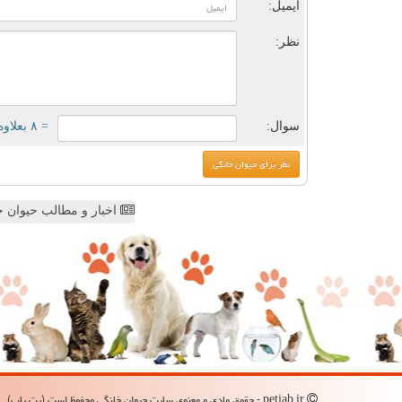
ایمیل:
نظر:
سوال:
= ۸ بعلاوه ۳
اخبار و مطالب حیوان خ
petiab.ir - حقوق مادی و معنوی سایت حیوان خانگی محفوظ است (پت یاب)