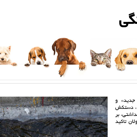
گی
 جدید» و
ه، دستكش
داشتی، بر
ان تاكید