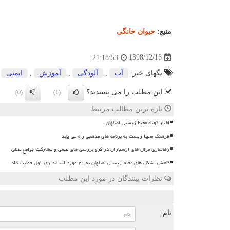
منبع:
حیوان خانگی
1398/12/16
21:18:53
تگهای خبر:
آب
,
آلودگی
,
آموزش
,
ایمنی
این مطلب را می پسندید؟
(0)
(1)
تازه ترین مطالب مرتبط
اخبار کوتاه محیط زیستی اصفهان
فرهنگ محیط زیست به برنامه های مذهبی راه می یابد
رهاسازی مرال های ارسباران در گرو بررسی های علمی و مشارکت جوامع محلی
کاهش تشکل های محیط زیستی اصفهان به ۲۱ مورد استانداری قول حمایت داد
نظرات بینندگان در مورد این مطلب
ن
نام: