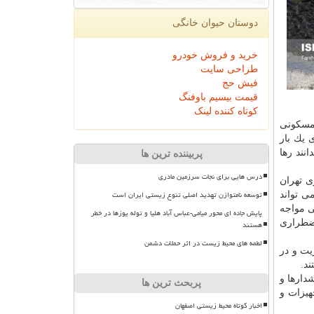
دوستان حیوان خانگی
خرید و فروش خودرو
طراحی سایت
فیش حج
قیمت بیسیم باوفنگ
کوتاه کننده لینک
 مسكونی
 یك بار
نند رها
پربیننده ترین ها
درس هایی برای نجات سرزمین مادری
ی تهران
توسعه نامتوازن تهدید اصلی تنوع زیستی ایران است
ی تواند
ی مواجه
پایش جاده ای محور میامی-عباس آباد هلیا و توله یوزها در خطر
اضطراری
هستند
لطمه های محیط زیست در اثر حملات دشمن
یت و در
ند.
دارها و
پربحث ترین ها
هیزات و
اخبار کوتاه محیط زیستی اصفهان