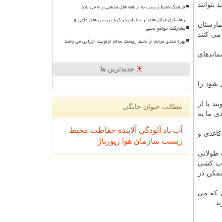
بتوانند
فرهنگ محیط زیست به برنامه های مذهبی راه می یابد
رهاسازی مرال های ارسباران در گرو بررسی های علمی و
مارستان
مشارکت جوامع محلی
می كنند
بهره مندی مردم از محیط زیست سالم اولویت اجرایی می باشد
ماندهای
جدیدترین ها
 شود را
د یا از
مطالب حیوان خانگی
ی ما به
آب
باد
آلودگی
آلاینده
حفاظت محیط
كاغذی و
زیست
سازمان
هوا
رپورتاژ
طولانی
آب كشی
مكن در
ی كه می
د.