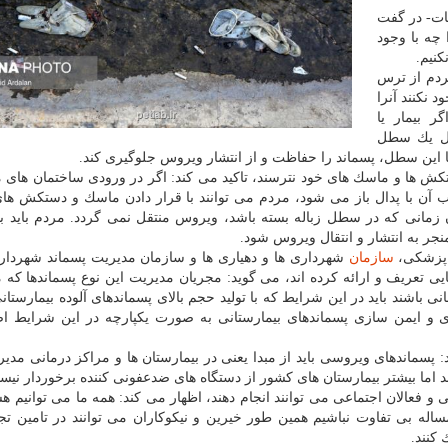
ات- در گفت
 چه با وجود
مردم از ترس
 نكنند آنرا
 بیمار یا
خل یك سطل
 تا این سطل، پسماند را حفاظت و از انتشار ویروس جلوگیری كند.
ستكش ها و ماسك های خود نترسند، تاكید می كند: اگر در ورودی ساختمان های
 آن با پدال باز می شود، مردم می توانند با قرار دادن ماسك و دستكش های
مانی كه در سطل زباله بسته باشد، ویروس منتقل نمی گردد. مردم باید بدا
جر به انتشار و انتقال ویروس شود.
 پزشكی،
سازمان
شهرداری ها و دهیاری ها و سازمان مدیریت پسماند شهردار
ی تعریف و ارائه كرده اند، می گوید: مجریان مدیریت این نوع پسماندها كه م
ی باشند باید در این شرایط كه با تولید حجم بالای پسماندهای آلوده بیمارستان
وری و ایمن سازی پسماندهای بیمارستانی به صورت یكپارچه در این شرایط 
پسماندهای ویروسی باید از مبدا یعنی در بیمارستان ها و مراكز درمانی مدیر
اما بیشتر بیمارستان های كشور از دستگاه های ضدعفونی كننده برخوردار نیست
 فعالان اجتماعی می توانند انجام دهند، اظهار می كند: همه ما می توانیم هش
ساله بی تفاوت نباشیم همین طور خیرین و نیكوكاران می توانند در تامین تج
 كنند.