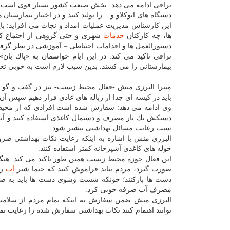
نراقی ادامه می دهد: بخش صنعت كشور بسیار قوی است و اگ
دستگاه های اتوكلاو و... را تولید كنند و در اختیار بیمارستان
این كارشناس مدیریت عملیات امداد و نجات می افزاید: بای
ها، چه كاركنان
خدمات
شهری و حتی گروهی از اجتماع كه 
دستورالعمل ها و اقدامات احتیاطی – آموزشی در نظر گرفت
نراقی تاكید می كند: در این ایام حواسمان به «پاك با
بیمارستانی را می كشند. بدین سبب لازم است به خوبی تغذی
میترا البرزی منش -فعال محیط زیست- نیز در گفت و گو با
باید در كیسه ای جدا از زباله های عادی قرار دهیم سپس آن
وی ادامه می دهد: سفارش شده است افرادی كه از محیط بی
دستكش یك بار مصرف و دستمال كاغذی استفاده كنند و آنرا خ
سبب رعایت مسائل بهداشتی بیشتر شود.
البرزی منش با اشاره به اینكه رعایت نكات بهداشتی ضرور
حوله های كاغذی آشپزخانه كمتر استفاده كنند.
این فعال حوزه محیط زیست همین طور تاكید می كند: ه
صورت گیرد، مردم نباید فراموش كنند كه حتما شیر
آب
را
دست ها بازكنند؛ چونكه شست وشوی دست ها باید به صو
مصرف آب صرفه جویی كرد.
البرزی منش ضمن سفارش به اینكه تمام مردم از سلامتی 
توانند اهتمام كنند نكات بهداشتی سفارش شده را رعایت نم