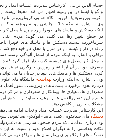
حسام الدین نراقی - كارشناس مدیریت عملیات امداد و نج
و گو با ایسنا در این زمینه اظهار می كند: محیط زیست را
«كرونا ویروس» یا «كووید – 19» چه بی كروناویروس نابود نكنیم.
وی با اشاره به اینكه حالا با چالشی رو به رو هستیم كه 
اینكه دستكش و ماسك های خودرا وارد منزل یا محل كار خود
در سطح شهر رها می كنند، می گوید: مردم حتی اگر
سرماخورده نیستند دستكش ها و ماسك های خودرا دا
زباله در دار و كیسه دار در منزل یا محل كار خود دفع كنند
نراقی با اشاره به اینكه مردم از انتشار آلودگی توسط د
یا محل كار سطل های دربسته كیسه دار قرار گیرد كه درب
مصرف خود در آن از انتشار ویروس جلوگیری نمایند چون ز
كردن دستكش ها و ماسك های خود در خیابان ها می تواند من
وی با اشاره به اینكه وزارت
بهداشت
، دانشگاه های علوم
درباره نحوه برخورد با پسماندهای ویروسی دستورالعمل های
شهرداری ها، دهیاری ها، پیمانكاران شهرداری و مراكز درمان
هستیم این دستورالعمل ها را رعایت نمایند و با جمع آ
مشكلات جاری را كاهش دهند.
این كارشناس مدیریت عملیات امداد و نجات ادامه می دهد: 
دستگاه
های ضدعفونی كننده مانند «اتوكلاو» ضدعفونی شوند 
وی درباره اقداماتی كه مردم همچون سازمان های غیردولتی و
نكات بهداشتی را به دیگران اطلاع بدیم و نسبت به این م
دستگاه های اتوكلاو برای بیمارستان ها و مراكز درمانی كمك