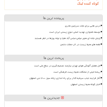
کوتاه کننده لینک
پربیننده ترین ها
درس هایی برای نجات سرزمین مادری
توسعه نامتوازن تهدید اصلی تنوع زیستی ایران است
پایش جاده ای محور میامی-عباس آباد هلیا و توله یوزها در خطر هستند
لطمه های محیط زیست در اثر حملات دشمن
پربحث ترین ها
حل معضل آلودگی هوای تهران نیازمند تصمیم گیری در سطح ملی است
ریشه خیلی از مشکلات محیط زیست فرهنگی است
آغاز فرایند جذب سرمایه گذار برای راه اندازی زباله سوز ۳۰۰ تنی اصفهان
اخبار کوتاه محیط زیستی اصفهان
جدیدترین ها