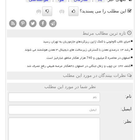
این مطلب را می پسندید؟
(0)
(1)
تازه ترین مطالب مرتبط
احیای تالاب گاوخونی با کمک ژاپن ریزگردهای جازموریان به تهران رسید
رشد ۱۳ درصدی معدن با گسترش زیرساخت های دیجیتال ۳ معدن هوشمند می شوند
اصفهان در محاصره 2 میلیون و 740 هزار هکتار مناطق غبارخیز است
کشف ۱۳۲ تن چوب و زغال جنگلی در اصفهان ۴۸هکتار عرصه طبیعی رفع تصرف شد
نظرات بینندگان در مورد این مطلب
نظر شما در مورد این مطلب
نام:
ایمیل:
نظر: