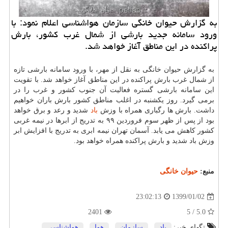
به گزارش حیوان خانگی سازمان هواشناسی اعلام نمود: با
ورود سامانه جدید بارشی از شمال غرب كشور، بارش
پراكنده در این مناطق آغاز خواهد شد.
به گزارش حیوان خانگی به نقل از مهر، با ورود سامانه بارشی تازه
از شمال غرب بارش پراكنده در این مناطق آغاز خواهد شد. با تقویت
این سامانه بارشی گستره فعالیت آن جنوب كشور و غرب را در
برمی گیرد. روز یكشنبه در اغلب مناطق كشور بارش باران خواهیم
داشت. بارش ها رگباری همراه با وزش
باد
شدید و رعد و برق خواهد
بود از پس از ظهر سوم فروردین ۹۹ به تدریج از ابرها در نیمه غربی
كشور كاهش می یابد. آسمان تهران نیمه ابری به تدریج با افزایش ابر
وزش باد شدید و بارش پراكنده همراه خواهد بود.
منبع:
حیوان خانگی
1399/01/02
23:02:13
2401
5.0 / 5
تگهای خبر:
باد
,
سازمان
,
هوا
,
هواشناسی