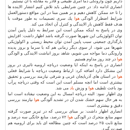
داریم چون وارونگی دما امری طبیعی و قادر به مقابله با آن نیستیم.
انصاری ادامه داد: در چنین شرایطی باید تلاش كنیم انتشار الاینده ها
را تا حد ممكن كاهش دهیم و بر همین مبنا در این مواقع دستورالعمل
شرایط اضطرار الودگی
هوا
یك سری تصمیمات به طور موقت با
هدف فقط كاهش بار الایندگی و كنترل آن اتخاذ می كند.
وی در پاسخ به اینكه ممكن است این سرایط به دلیل پایین آمدن
توان اكولوژیكی این شهرها صورت گرفته باشد اظهار داشت: افزایش
بارگذاری جمعیتی سبب پایین آمدن توان محیط زیستی و اكولوژیكی
شهرها می شود، ار سوی دیگر زمانی هم كه با سرما و بروز پدیده
وارونگی دما مواجه می شویم، شاهد بروز انباشت الایندگی و الودگی
هوا
در چند روز مداوم هستیم.
انصاری در پاسخ به اینكه ایا وضعیت دریاچه ارومیه تاثیری در بروز
این مشكل دارد اضافه كرد: ارتباط وضعیت دریاچه با شرایط فعلی
هوا
در استان های آذربایجان غربی و شرقی نیازمند بررسی و تحقیق
بیشتری است اما انچه مسلم است این است كه وقتی دریاچه پرآب
بود باعث تلطیف
هوا
و وزش
باد
می شد.
وی اظهار نمود: البته دریاچه امسال به این وضعیت نیفتاده است اما
به هر حال سهم خشك شدن آن در تشدید آلودگی
هوا
نیازمند بررسی
دقیق و بیشتری است.
انصاری اظهار داشت: بر مبنای بررسی كه در تبریز صورت گرفته
سهم منابع متحرك در الودگی
هوا
۷۲ درصد، منابع خانگی سه درصد و
منابع ثابت ۲۵ درصد است كه چنین مطالعه ای باید برای ارومیه هم
صورت گیرد.