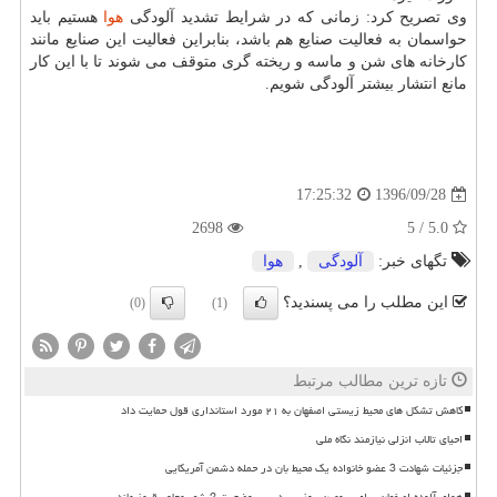
وی تصریح كرد: زمانی كه در شرایط تشدید آلودگی
هوا
هستیم باید
حواسمان به فعالیت صنایع هم باشد، بنابراین فعالیت این صنایع مانند
كارخانه های شن و ماسه و ریخته گری متوقف می شوند تا با این كار
مانع انتشار بیشتر آلودگی شویم.
1396/09/28
17:25:32
2698
5.0 / 5
تگهای خبر:
آلودگی
,
هوا
این مطلب را می پسندید؟
(0)
(1)
تازه ترین مطالب مرتبط
کاهش تشکل های محیط زیستی اصفهان به ۲۱ مورد استانداری قول حمایت داد
احیای تالاب انزلی نیازمند نگاه ملی
جزئیات شهادت 3 عضو خانواده یک محیط بان در حمله دشمن آمریکایی