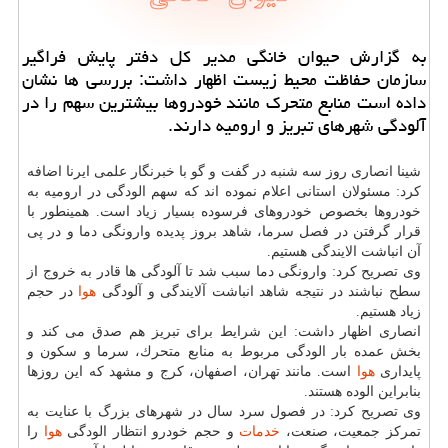
به گزارش حیوان خانگی مدیر كل دفتر پایش فراگیر
سازمان حفاظت محیط زیست اظهار داشت: بررسی ها نشان
داده است منابع متحرك مانند خودروها بیشترین سهم را در
آلودگی شهرهای تبریز و ارومیه دارند.
شینا انصاری روز سه شنبه در گفت و گو با خبرنگار علمی ایرنا اضافه
كرد: مسئولان استانی اعلام نموده اند كه سهم الودگی در ارومیه به
خودروها بخصوص خودروهای فرسوده بسیار زیاد است. همینطور با
قرار گرفتن در فصل سرما، شاهد بروز پدیده وارونگی دما و در پی
آن انباشت الایندگی هستیم.
وی تصریح كرد: وارونگی دما سبب شد تا آلودگی ها قادر به خروج از
سطح نباشند در نتیجه شاهد انباشت آلایندگی و آلودگی
هوا
در حجم
زیاد هستیم.
انصاری اظهار داشت: این شرایط برای تبریز هم صدق می كند و
بخش عمده بار الودگی مربوط به منابع متحرك، سرما و سكون و
پایداری
هوا
است. مانند تهران، اصفهان، كرج و مشهد كه این روزها
بنابراین الوده هستند.
وی تصریح كرد: در فصول سرد سال در شهرهای بزرگ با عنایت به
تمركز جمعیت، صنعت،
خدمات
و حجم خودرو انتظار الودگی
هوا
را