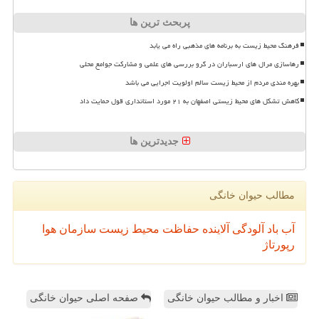
پربحث ترین ها
فرهنگ محیط زیست به برنامه های مذهبی راه می یابد
رهاسازی مرال های ارسباران در گرو بررسی های علمی و مشارکت جوامع محلی
بهره مندی مردم از محیط زیست سالم اولویت اجرایی می باشد
کاهش تشکل های محیط زیستی اصفهان به ۲۱ مورد استانداری قول حمایت داد
جدیدترین ها
مطالب حیوان خانگی
آب
باد
آلودگی
آلاینده
حفاظت محیط زیست
سازمان
هوا
رپورتاژ
اخبار و مطالب حیوان خانگی
صفحه اصلی حیوان خانگی