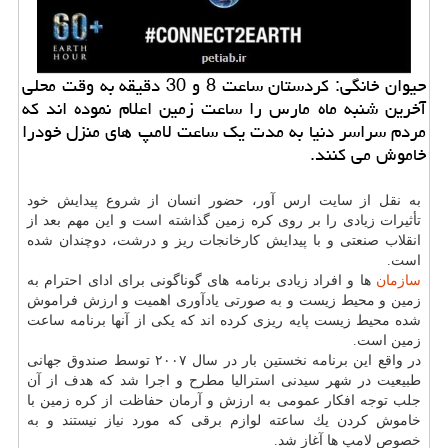
حیوان خانگی: كردستان ساعت 8 و 30 دقیقه به وقت محلی
آخرین شنبه ماه مارس را ساعت زمین اعلام نموده اند كه
مردم سراسر دنیا به مدت یك ساعت لامپ های منزل خودرا
خاموش می كنند.
به نقل از سایت ارس آور، حضور انسان از شروع پیدایش خود
تأثیرات زیادی را بر روی كره زمین گذاشته است و این مهم بعد از
انقلاب صنعتی و با پیدایش كارخانجات ریز و درشت، دوچندان شده
است.
سازمان
ها و افراد زیادی برنامه های گوناگونی برای ادای احترام به
زمین و محیط زیست و به صورتی یادآوری اهمیت و ارزش فراموش
شده محیط زیست پایه ریزی كرده اند كه یكی از آنها برنامه ساعت
زمین است.
در واقع این برنامه نخستین بار در سال ۲۰۰۷ توسط صندوق جهانی
طبیعیت در شهر سیدنی استرالیا مطرح و اجرا شد كه هدف از آن
جلب توجه افكار عمومی به ارزش و آرمان حفاظت از كره زمین با
خاموش كردن یك ساعته لوازم برقی كه مورد نیاز نیستند و به
خصوص لامپ ها آغاز شد.