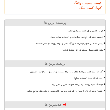
قیمت بیسیم باوفنگ
کوتاه کننده لینک
پربیننده ترین ها
درس هایی برای نجات سرزمین مادری
توسعه نامتوازن تهدید اصلی تنوع زیستی ایران است
پایش جاده ای محور میامی-عباس آباد هلیا و توله یوزها در خطر هستند
لطمه های محیط زیست در اثر حملات دشمن
پربحث ترین ها
آغاز فرایند جذب سرمایه گذار برای راه اندازی زباله سوز ۳۰۰ تنی اصفهان
اخبار کوتاه محیط زیستی اصفهان
فرهنگ محیط زیست به برنامه های مذهبی راه می یابد
رهاسازی مرال های ارسباران در گرو بررسی های علمی و مشارکت جوامع محلی
جدیدترین ها