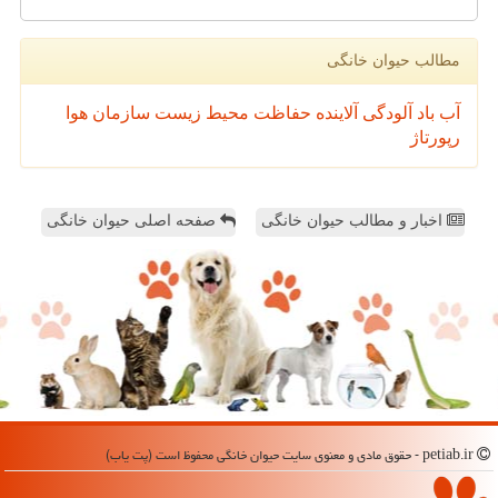
مطالب حیوان خانگی
آب
باد
آلودگی
آلاینده
حفاظت محیط زیست
سازمان
هوا
رپورتاژ
اخبار و مطالب حیوان خانگی
صفحه اصلی حیوان خانگی
petiab.ir - حقوق مادی و معنوی سایت حیوان خانگی محفوظ است (پت یاب)