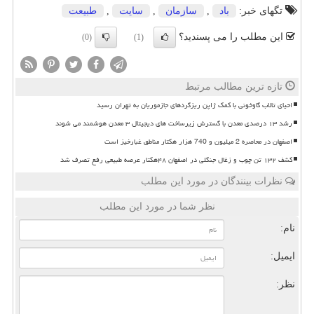
تگهای خبر:
باد
,
سازمان
,
سایت
,
طبیعت
این مطلب را می پسندید؟
(0)
(1)
تازه ترین مطالب مرتبط
احیای تالاب گاوخونی با کمک ژاپن ریزگردهای جازموریان به تهران رسید
رشد ۱۳ درصدی معدن با گسترش زیرساخت های دیجیتال ۳ معدن هوشمند می شوند
اصفهان در محاصره 2 میلیون و 740 هزار هکتار مناطق غبارخیز است
کشف ۱۳۲ تن چوب و زغال جنگلی در اصفهان ۴۸هکتار عرصه طبیعی رفع تصرف شد
نظرات بینندگان در مورد این مطلب
نظر شما در مورد این مطلب
نام:
ایمیل:
نظر: