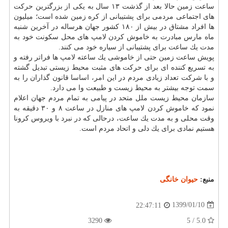
ساعت زمین حالا بعد از گذشت ۱۳ سال به یكی از بزرگترین حركت
های اجتماعی مردمی برای پشتیبانی از كره زمین شده است؛ میلیون
ها افراد مشتاق در بیش از ۱۸۰ كشور جهان هرساله در آخرین شنبه
ماه مارس مبادرت به خاموش كردن لامپ های محل سكونت خود به
مدت یك ساعت برای پشتیبانی از سیاره خود می كنند.
پویش ساعت زمین حتی از خاموشی یك ساعته لامپ ها فراتر رفته و
به تسریع كننده ای برای حركت های مثبت محیط زیستی تبدیل گشته
و با شركت تعداد زیادی مردم در این امر، اساسا قانون گذاران را به
سمت توجه بیشتر به محیط زیست و طبیعت وا می دارد.
سازمان محیط زیست ملل متحد در پیامی به تمام مردم جهان اعلام
نمود كه خاموش كردن لامپ های منازل در ساعت ۸ و ۳۰ دقیقه به
وقت محلی و به مدت یك ساعت، درحالی كه در نبرد با ویروس كرونا
هستیم نمادی برای یك دلی و اتحاد مردم است.
منبع:
حیوان خانگی
1399/01/10
22:47:11
3290
5.0 / 5