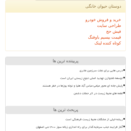
دوستان حیوان خانگی
خرید و فروش خودرو
طراحی سایت
فیش حج
قیمت بیسیم باوفنگ
کوتاه کننده لینک
پربیننده ترین ها
درس هایی برای نجات سرزمین مادری
توسعه نامتوازن تهدید اصلی تنوع زیستی ایران است
پایش جاده ای محور میامی-عباس آباد هلیا و توله یوزها در خطر هستند
لطمه های محیط زیست در اثر حملات دشمن
پربحث ترین ها
ریشه خیلی از مشکلات محیط زیست فرهنگی است
آغاز فرایند جذب سرمایه گذار برای راه اندازی زباله سوز ۳۰۰ تنی اصفهان