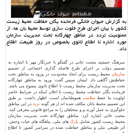
به گزارش حیوان خانگی فرمانده یگان حفاظت محیط زیست
كشور با بیان اجرای طرح خلوت سازی توسط محیط بان ها، از
ممنوعیت تردد در مناطق چهارگانه تحت مدیریت سازمان
مورد اشاره تا اطلاع ثانوی بخصوص در روز طبیعت اطلاع
داد.
سرهنگ جمشید محبت خانی در گفتگو با خبرنگار مهر با اشاره به
تصمیم دولت بر اجرای طرح فاصله گذاری اجتماعی از تصمیم
سازمان
محیط زیست برای ایجاد محدودیت در ورود به مناطق تحت
حفاظتش آگاهی داد. ایشان سپس گفت: ورود به مناطق چهارگانه
تحت مدیریت سازمان محیط زیست تا اطلاع ثانوی ممنوع می باشد.
فرمانده یگان حفاظت محیط زیست با اعلان اینكه در شرایط حاضر
اولویت ما حفظ
سلامت
هموطنانمان است، اظهار داشت: بر طبق
این تصمیم محیط بانان مكلف شده اند از هر گونه
تردد
در این مناطق
جلوگیری به عمل آورند و و متخلفان را به مراجع قانونی معرفی كنند.
محبت خانی اشاره كرد: مناطق چهارگانه تحت مدیریت سازمان
محیط زیست كشور شامل
پارك
های ملی، پناهگاه های حیات وحش،
اثر طبیعی ملی و مناطق حفاظت شده در سراسر كشور تا اطلاع