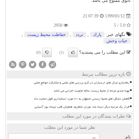
ثانوی ممنوع می باشد.
1399/01/12
21:07:39
2950
5.0 / 5
تگهای خبر:
پارك
,
تردد
,
حفاظت محیط زیست
,
حیات وحش
این مطلب را می پسندید؟
(0)
(1)
تازه ترین مطالب مرتبط
رهاسازی مرال های ارسباران در گرو بررسی های علمی و مشارکت جوامع محلی
بهره مندی مردم از محیط زیست سالم اولویت اجرایی می باشد
کاهش تشکل های محیط زیستی اصفهان به ۲۱ مورد استانداری قول حمایت داد
فراز یک مرتبه دیگر دیده شد توران شاهرود همچنان قلب تپنده یوز آسیایی
نظرات بینندگان در مورد این مطلب
نظر شما در مورد این مطلب
نام: