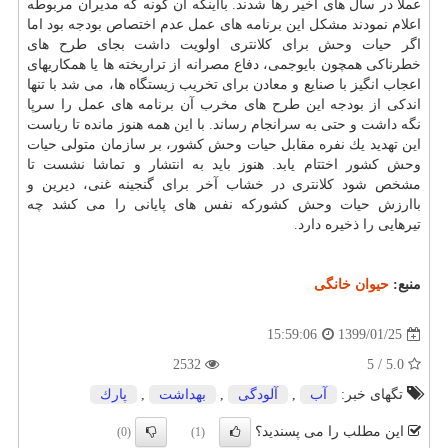
عملاً در سال های اخیر رها شدند. بااینكه آن گونه كه مدیران مربوطه
اعلام نمودند مشكل این برنامه های عمل عدم اختصاص بودجه بود اما
اگر حیات وحش برای كلانتری اولویت داشت بجای طرح های
خطرناكی همچون بایوجمی، دفاع مصرانه از تراریخته ها یا همكاریهای
اعجاب انگیز با صنایع و معادن برای تخریب زیستگاه ها، می شد با تنها
اندكی از بودجه این طرح های مخرب آن برنامه های عمل را سرپا
نگه داشت و حتی به سرانجام رساند. با این همه هنوز مانده تا ریاست
این تهدید یك نفره مقابل حیات وحش كشور، بر سازمان متولی حیات
وحش كشور اختتام یابد. هنوز باید به انتشار و تماشا نشست تا
مشخص شود كلانتری در خشاب آخر برای گنجینه غنی، دیرین و
باارزش حیات وحش كشوركه نفس های پایانی را می كشد چه
تیرهایی را ذخیره دارد.
منبع:
حیوان خانگی
1399/01/25
15:59:06
2532
5.0 / 5
تگهای خبر:
آب
,
آلودگی
,
بهداشت
,
پارك
این مطلب را می پسندید؟
(0)
(1)