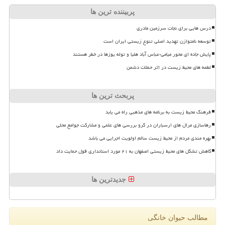
پربیننده ترین ها
درس هایی برای نجات سرزمین مادری
توسعه نامتوازن تهدید اصلی تنوع زیستی ایران است
پایش جاده ای محور میامی-عباس آباد هلیا و توله یوزها در خطر هستند
لطمه های محیط زیست در اثر حملات دشمن
پربحث ترین ها
فرهنگ محیط زیست به برنامه های مذهبی راه می یابد
رهاسازی مرال های ارسباران در گرو بررسی های علمی و مشارکت جوامع محلی
بهره مندی مردم از محیط زیست سالم اولویت اجرایی می باشد
کاهش تشکل های محیط زیستی اصفهان به ۲۱ مورد استانداری قول حمایت داد
جدیدترین ها
مطالب حیوان خانگی