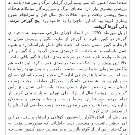
شده است؟ همین كه نمی بینیم آبزی گرفتار مرگ و میر شده باشد به
بررسی بیشتری نیاز دارد. معمای مرگ و میر پرندگان میانكاله هیچگاه
پاسخ روشنی نیافت و تنها اتفاقات تلخ سال قبل و سرانجام شیوع
بیماری كرونا بود كه این ماجرا را به حاشیه برد.
پنج گورخر مردند،
باقی گورها گریختند
اوایل مهرماه ۱۳۹۷، در امتداد اجرای طرحی موسوم به «احیا» ی
گورخر در كویر ملی، ۱۰ گورخر از سایت تكثیر و
پرورش
توران به
قرنطینه كویر منتقل شدند اما جعبه های حمل غیراستاندارد و شیوه
حمل نامناسب، به تلفات ۵۰ درصدی منجر گردید و ۵ گور بر اثر
جراحات وارده تلف شدند. در مرحله بعدی، فرار ۵ گور باقی مانده،
حالا این پروژه را با شكست صد در صدی همراه كرد. این دفعه هم
واكنش سازمان محیط زیست نخست تكذیب و سپس تهدید رسانه ها
بود اما سرانجام با عذرخواهی اداره كل محیط زیست استان سمنان
به پایان رسید. عباسعلی دامنگیر، مدیركل حفاظت محیط زیست
استان سمنان، ضمن اظهار تأسف مجدد بابت تلف شدن پنج رأس
گورخر در پروژه انتقال از
پارك
ملی توران به پارك ملی كویر، از
تمام مردم، دوستداران محیط زیست و حیات وحش و مسئولان
سازمان، رسماً عذرخواهی و معاون محیط زیست طبیعی آن استان را
از سمتش عزل كرد.
وی دلیل این اتفاق ناگوار را «قصور، كوتاهی و اشتباه پرسنل» در این
امر خطیر دانست و مشخص نشد خاطیانی كه قصورشان منجر به
مرگ چند رأس از یك گونه باارزش و در معرض خطر كشور است چه