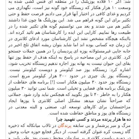
شد: اگر ۱۰ قلاده یوزپلنگ را در منطقه ای فنس كشی شده به
وسعت ۱۰ هزار هكتار كه زیستگاه خود گونه نیز است، نگهداری می
كردیم و غذای كافی در اختیار آنها قرار می دادیم فرصت حفظ و حتی
تكثیر برای این گونه فراهم می شد. این یوزپلنگ ها چون غذا داشتند
تكثیر هم می شدند و بعد می توانستیم گونه های تكثیر شده را در
طبیعت رها نماییم. كارایی این ایده را كارشناسان هم تائید كرده اند.
بااینكه هیچگاه مشخص نشد این كارشناسان مورد ادعای كلانتری در
آن زمان چه كسانی بوده اند اما شاید بتوان ریشه اتفاق تلخ اخیر در
جابه جایی غیرمسئولانه یوزه ای پردیسان را در همین جملات جستجو
كرد. كلانتری در این مصاحبه در پاسخ به اینكه هدف از حفظ یوز تنها
بقای این حیوان نیست به بهانه یوز اجازه ندهیم زیستگاه تخریب شود،
اشاره كرد: زیستگاه یوز صد كیلومتر و دویست كیلومتر نیست.
زیستگاه یوز یك چیزی در حدود ۳۰۰ هزار كیلومتر مربع است.
زیستگاه یوز حدود ۳۰ میلیون هكتار است [!] برنامه های حفاظت از
یوزپلنگ برنامه های فضایی و تخیلی است. شما نمی توانید ۳۰ میلیون
هكتار را به خاطر ۴۰ تا یوز بگویید كه هیچكس نباید وارد شود. جملاتی
كه صراحتاً نشان میدهد مشكل اصلی كلانتری با یوزها ایجاد
مزاحتمشان برای كارهای توسعه ای، صنعتی و البته معدنی در
زیستگاه های یوز و مناطق حفاظت شده است.
ده ها هزار پرنده مردند و كسی نفهمید چرا
مرگ و میر پرشمار و بی سابقه
پرندگان
در تالاب میانكاله كه ذخیره
گاه زیست كره عنوان گرفته است، از دیگر فجایع حوزه حیات وحش
در دوره ریاست كلانتری بر سازمان محیط زیست بود. طی پاییز و