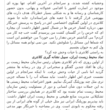
وحشیانه كشته شدند، و سرانجام در آخرین اقدام، تنها یوزه ای
موجود در اسارت كشور با اقدامی عجولانه و پنهانی، بدون حضور
كارشناسان و رسانه ها و به شكلی بسیار خطرناك هدف دارت های
بیهوشی قرار گرفتند تا با جعبه های غیراستاندارد جابه جا شوند.
كلانتری در اولین گفتگوی اختصاصی اش در پاسخ به پرسش خبرنگار
مهر، درباره كشتار خرس ها در شمال كشور اظهار داشت: آن بیچاره
ای كه خرس را در گلستان كشت من پرسیدم گفت خب چه كار می
كردم؟ می گذاشتم خرس دهدار را می خورد؟ من خواهشم این است
كه شماها این مسائل را شلوغش نكنید. من نمی توانم همه مسائل را
ول كنم به حیوان بچسبم.
به راستی كلانتری با حیات وحش چه كرد؟
نماد محیط زیست ایران، سیبل نشانه گیری كلانتری
از اولین روزی كه نام كلانتری بعنوان رئیس سازمان محیط زیست بر
زبان ها افتاد چندین گفتگو و سخنرانی از وی در رسانه ها منتشر
گردید اما نامی از حیات وحش نرفت. تا اینكه سرانجام در اولین
نشست خبری اش اظهار داشت: نباید مساله آب را با مساله جزیی
تری مثل چند یوزپلنگ كمرنگ نماییم. هنوز اعتراضات محیط زیستی ها
به این جملات دون شأن انسانی و دور از مسئولیت رئیس سازمان
محیط زیست تمام نشده بود كه كلانتری در همایش بررسی ساختار
تشكیلاتی مدیریت منابع طبیعی و محیط زیست ایران اظهار داشت:
باید بپذیریم یوزپلنگ ایرانی نیز مثل خیلی از گونه های ایرانی از بین
رفته محكوم به نابودی است. وی در مصاحبه با خبرنگار مهر مدعی