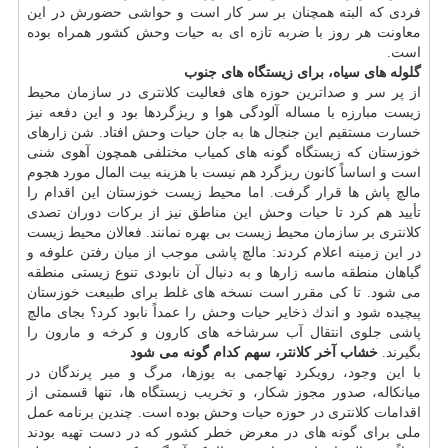
فردی كه البته همچنان بر سر كار است و حواشی حضورش در این
معاونت هر روز با ضربه تازه ای به حیات وحش كشور همراه بوده
است.
گلوله های سیاه، برای زیستگاه های جنوب
از پر سر و صداترین حوزه های فعالیت كلانتری در سازمان محیط
زیست مبارزه با مساله آلودگی هوا و ریزگردها بود و این دفعه نیز
خسارت مستقیم این جنجال ها به جان حیات وحش افتاد. شن زارهای
خوزستان كه زیستگاه گونه های كمیاب مختلفی همچون آهوی شنی
است و اساساً كانون ریزگرد هم نیست با هزینه بیت المال مورد هجوم
مالچ پاش ها قرار گرفت. اما محیط زیست خوزستان این اقدام را
تأیید هم كرد تا حیات وحش این مناطق نیز از بركات دوران تصدی
كلانتری بر سازمان محیط زیست بی بهره نمانند. فعالان محیط زیست
در این زمینه اعلام كردند: مالچ پاشی موجب از میان رفتن علوفه و
گیاهان منطقه ماسه زارها و به دنبال آن نابودی تنوع زیستی منطقه
می شود. تا كی مقرر است نسخه های غلط برای طبیعت خوزستان
پیچیده شود و اندك ذخایر حیات وحش را عمداً نابود كرد؟ بجای مالچ
پاشی جلوی انتقال آب سرشاخه های كارون و كرخه و مارون را
بگیرند.
خشاب آخر كلانتر، سهم كدام گونه می شود
با این وجود، رویكرد تهاجمی به یوزها، مرگ و میر پرندگان در
میانكاله، صدور مجوز شكار، و تخریب زیستگاه ها، تنها قسمتی از
اقدامات كلانتری در حوزه حیات وحش بوده است. چندین برنامه عمل
ملی برای گونه های در معرض خطر كشور كه در دست تهیه بودند