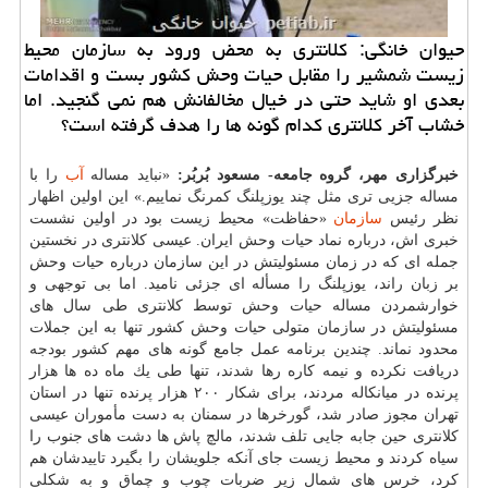
حیوان خانگی: كلانتری به محض ورود به سازمان محیط
زیست شمشیر را مقابل حیات وحش كشور بست و اقدامات
بعدی او شاید حتی در خیال مخالفانش هم نمی گنجید. اما
خشاب آخر كلانتری كدام گونه ها را هدف گرفته است؟
خبرگزاری مهر، گروه جامعه- مسعود بُربُر:
«نباید مساله
آب
را با
مساله جزیی تری مثل چند یوزپلنگ كمرنگ نماییم.» این اولین اظهار
نظر رئیس
سازمان
«حفاظت» محیط زیست بود در اولین نشست
خبری اش، درباره نماد حیات وحش ایران. عیسی كلانتری در نخستین
جمله ای كه در زمان مسئولیتش در این سازمان درباره حیات وحش
بر زبان راند، یوزپلنگ را مسأله ای جزئی نامید. اما بی توجهی و
خوارشمردن مساله حیات وحش توسط كلانتری طی سال های
مسئولیتش در سازمان متولی حیات وحش كشور تنها به این جملات
محدود نماند. چندین برنامه عمل جامع گونه های مهم كشور بودجه
دریافت نكرده و نیمه كاره رها شدند، تنها طی یك ماه ده ها هزار
پرنده در میانكاله مردند، برای شكار ۲۰۰ هزار پرنده تنها در استان
تهران مجوز صادر شد، گورخرها در سمنان به دست مأموران عیسی
كلانتری حین جابه جایی تلف شدند، مالچ پاش ها دشت های جنوب را
سیاه كردند و محیط زیست جای آنكه جلویشان را بگیرد تاییدشان هم
كرد، خرس های شمال زیر ضربات چوب و چماق و به شكلی