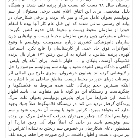
زمستان سال ۹۸ دست كم بیست هزار پرنده تلف شدند و هیچگاه
دلیل مشخصی برای این اتفاق اعلام نشد. برخی مسئولان از سم
بوتولیسم بعنوان عامل مرگ و میر نام بردند و برخی شكارچیان در
بیانه ای رسمی مدعی شدند كه این قتل عام كار آنها بوده تا انتقام
خودرا از سازمان محیط زیست و محیط بانان خدوم كشور بگیرند!
سخنان مسئولانی چون رئیس سازمان محیط زیست و نهادهایی چون
سازمان دامپزشكی كشوری درباره مسمومیت بوتولیسم یا وقوع
آنفولانزای فوق حاد خیلی از كارشناسان را قانع نكرد. اسماعیل
كهرم، پرنده شناس، با اشاره به از بین رفتن "۱۷ هزار بال پرنده
فلامینگو، آوست، پلیكان و … اظهار داشت: برای آنكه پای پلیس،
آگاهی و دادگاه پیش كشیده نشود با بهانه سم بوتولیسم موضوع را حل
و لاپوشانی كرده اند. همایون خوشروان، مجری طرح بین المللی اثر
نوسانات دریای خزر بر محیط زیست مناطق ساحلی نیز با اشاره به
اینكه بیشترین حجم پرندگان تلف شده مربوط به فلامینگوها و
چنگرهاست و زیستگاه این دو گونه با هم متفاوت می باشد اظهار
داشت: این شرایط مرا برای پذیرش بوتولیسم بعنوان علت مرگ
پرندگان گرفتار تردید می كند. در زیستگاه فلامینگوها اصلاً جلبك وجود
ندارد كه بخواهد بمیرد، كراتین شود یا پوسته آن تخریب شود و سم
بوتولیسم ایجاد كند. چطور می توان پذیرفت كه عامل مرگ این پرنده
سم بوتولیسم باشد در جایی كه اصلاً مواد آلی وجود ندارد؟ او
همینطور ادعای شكارچیان در خصوص سم ریختن به نشانه اعتراض را
نیز مردود دانست و اظهار داشت: در این صورت چرا فقط پرنده تلف