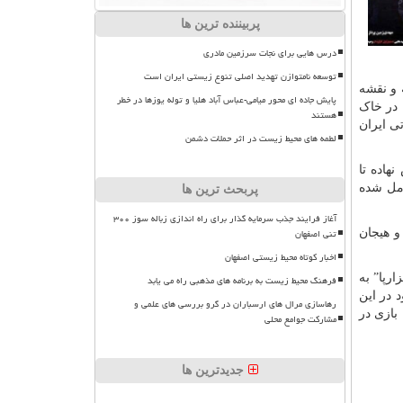
پربیننده ترین ها
درس هایی برای نجات سرزمین مادری
توسعه نامتوازن تهدید اصلی تنوع زیستی ایران است
 و نقشه
پایش جاده ای محور میامی-عباس آباد هلیا و توله یوزها در خطر
 در خاک
هستند
ی ایران
لطمه های محیط زیست در اثر حملات دشمن
هاده تا
امل شده
پربحث ترین ها
آغاز فرایند جذب سرمایه گذار برای راه اندازی زباله سوز ۳۰۰
تنی اصفهان
رد خون همانند سه فیلم قبلی مهدویان با تکنیک فیلمبرداری دوربین رو دست ضبط گردیده و به خوبی توانسته حال و هوای دهه ۶۰ و هیجان
اخبار کوتاه محیط زیستی اصفهان
رپا” به
فرهنگ محیط زیست به برنامه های مذهبی راه می یابد
 در این
رهاسازی مرال های ارسباران در گرو بررسی های علمی و
یگر محبوب با بازی در
مشارکت جوامع محلی
جدیدترین ها