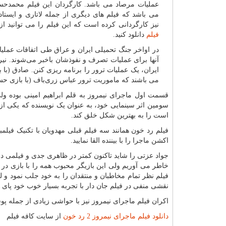
عملیات مرصاد می باشد. کارگردان این فیلم محمدحس
می باشد که فیلم های دیگری از جمله لاتاری و ایستاده
نیز کارگردانی کرده است که این فیلم را می توانید ا
فیلم
دانلود کنید.
در اواخر جنگ تحمیلی ایران و عراق طی اتفاقات عملیا
آنها برای عملیات تصرف و نفوذشان باخبر می‌شوند. نی
ایران، یک عملیات ترور را برنامه ریزی کنن. صادق (با 
می باشند که ماموریت ترور عباس زری‌باف (با بازی حسی
قسمت اول ماجرای نیمروز به قلم ابراهیم امینی بوده ولی 
سومین اثر سینمایی خود، به عنوان یک نویسنده که یکی از
است را به بهترین شکل خلق کند.
اکشن ماجرا را با بیننده القا نمایید.
جواد عزتی را شاید تاکنون کمتر در ظاهری جدی و فیلمی درا
خاطر می آوریم ولی این بازیگر محبوب همه را با بازی در 
نقشی منفی در فیلم جان دار با تجربه بسیار خوب خود پای را ف
اکران فیلم ماجرای نیمروز نیز با حواشی زیادی از جمله پ
دانلود فیلم ماجرای نیمروز 2 رد خون
از سایت کافه فیلم