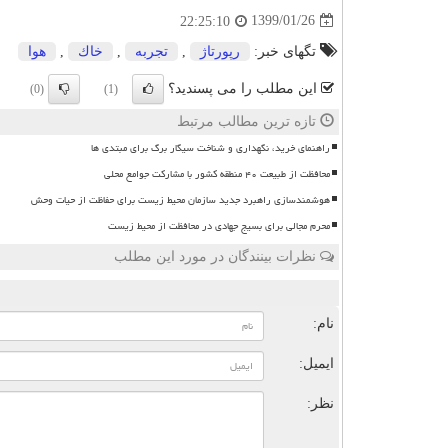
1399/01/26
22:25:10
تگهای خبر:
رپورتاژ
,
تجربه
,
خاك
,
هوا
این مطلب را می پسندید؟
(0)
(1)
تازه ترین مطالب مرتبط
راهنمای خرید، نگهداری و شناخت سیگار برگ برای مبتدی ها
محافظت از طبیعت ۴۰ منطقه کشور با مشارکت جوامع محلی
هوشمندسازی راهبرد جدید سازمان محیط زیست برای حفاظت از حیات وحش
محرم مجالی برای بسیج جهادی در محافظت از محیط زیست
نظرات بینندگان در مورد این مطلب
ن
نام:
ایمیل:
نظر: