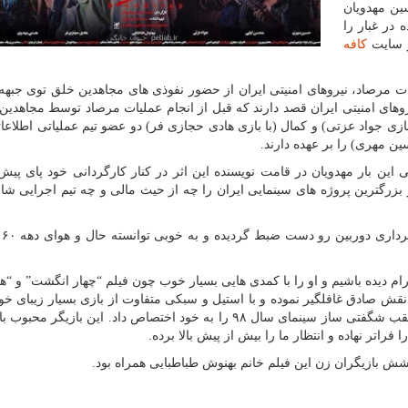
ین مهدویان
 در غبار را
ز سایت
کافه
ت مرصاد، نیروهای امنیتی ایران از حضور نفوذی های مجاهدین خلق توی جبهه
روهای امنیتی ایران قصد دارند که قبل از انجام عملیات مرصاد توسط مجاهدین
بازی جواد عزتی) و کمال (با بازی هادی حجازی فر) دو عضو تیم عملیاتی اطلاعات
ن مهری) را بر عهده دارند.
این بار مهدویان در قامت نویسنده این اثر در کنار کارگردانی خود پای پیش ن
 بزرگترین پروژه های سینمایی ایران را چه از حیث مالی و چه تیم اجرایی ش
فیلم 
م دیده باشیم و او را با کمدی هایی بسیار خوب چون فیلم “چهار انگشت” و “هزا
نقش صادق غافلگیر نموده و با استیل و سبکی متفاوت از بازی بسیار زیبای خود
فیلم نظر تمام مخاطبان و منتقدان را به خود جلب نمود و لقب شگفتی ساز سینمای سال ۹۸ را به خود اختصاص داد. این باز
راتر نهاده و انتظار ما را بیش از پیش بالا برده.
وشش بازیگران زن این فیلم خانم بهنوش طباطبایی همراه بود.