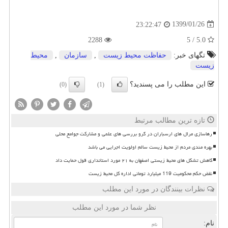
1399/01/26
23:22:47
2288
5.0 / 5
تگهای خبر:
حفاظت محیط زیست
,
سازمان
,
محیط
زیست
این مطلب را می پسندید؟
(0)
(1)
تازه ترین مطالب مرتبط
رهاسازی مرال های ارسباران در گرو بررسی های علمی و مشارکت جوامع محلی
بهره مندی مردم از محیط زیست سالم اولویت اجرایی می باشد
کاهش تشکل های محیط زیستی اصفهان به ۲۱ مورد استانداری قول حمایت داد
نقض حکم محکومیت 119 میلیارد تومانی اداره کل محیط زیست
نظرات بینندگان در مورد این مطلب
نظر شما در مورد این مطلب
نام: