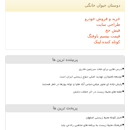
دوستان حیوان خانگی
خرید و فروش خودرو
طراحی سایت
فیش حج
قیمت بیسیم باوفنگ
کوتاه کننده لینک
پربیننده ترین ها
درس هایی برای نجات سرزمین مادری
توسعه نامتوازن تهدید اصلی تنوع زیستی ایران است
پایش جاده ای محور میامی-عباس آباد هلیا و توله یوزها در خطر هستند
لطمه های محیط زیست در اثر حملات دشمن
پربحث ترین ها
اخبار کوتاه محیط زیستی اصفهان
فرهنگ محیط زیست به برنامه های مذهبی راه می یابد