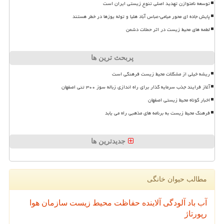
توسعه نامتوازن تهدید اصلی تنوع زیستی ایران است
پایش جاده ای محور میامی-عباس آباد هلیا و توله یوزها در خطر هستند
لطمه های محیط زیست در اثر حملات دشمن
پربحث ترین ها
ریشه خیلی از مشکلات محیط زیست فرهنگی است
آغاز فرایند جذب سرمایه گذار برای راه اندازی زباله سوز ۳۰۰ تنی اصفهان
اخبار کوتاه محیط زیستی اصفهان
فرهنگ محیط زیست به برنامه های مذهبی راه می یابد
جدیدترین ها
مطالب حیوان خانگی
آب
باد
آلودگی
آلاینده
حفاظت محیط زیست
سازمان
هوا
رپورتاژ