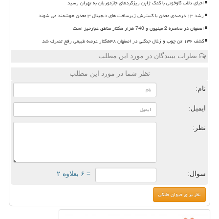
احیای تالاب گاوخونی با کمک ژاپن ریزگردهای جازموریان به تهران رسید
رشد ۱۳ درصدی معدن با گسترش زیرساخت های دیجیتال ۳ معدن هوشمند می شوند
اصفهان در محاصره 2 میلیون و 740 هزار هکتار مناطق غبارخیز است
کشف ۱۳۲ تن چوب و زغال جنگلی در اصفهان ۴۸هکتار عرصه طبیعی رفع تصرف شد
نظرات بینندگان در مورد این مطلب
نظر شما در مورد این مطلب
نام:
ایمیل:
نظر:
سوال:
= ۶ بعلاوه ۲