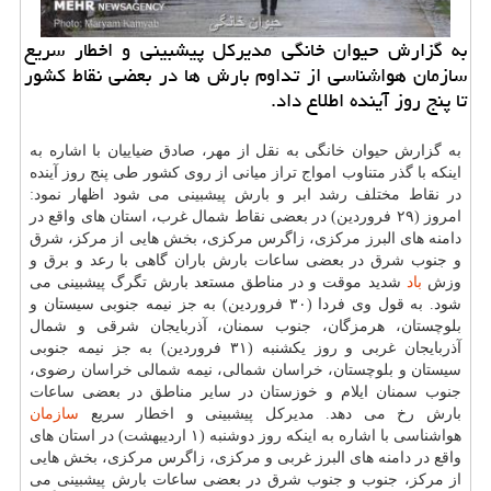
به گزارش حیوان خانگی مدیركل پیشبینی و اخطار سریع
سازمان هواشناسی از تداوم بارش ها در بعضی نقاط كشور
تا پنج روز آینده اطلاع داد.
به گزارش حیوان خانگی به نقل از مهر، صادق ضیاییان با اشاره به
اینكه با گذر متناوب امواج تراز میانی از روی كشور طی پنج روز آینده
در نقاط مختلف رشد ابر و بارش پیشبینی می شود اظهار نمود:
امروز (۲۹ فروردین) در بعضی نقاط شمال غرب، استان های واقع در
دامنه های البرز مركزی، زاگرس مركزی، بخش هایی از مركز، شرق
و جنوب شرق در بعضی ساعات بارش باران گاهی با رعد و برق و
وزش
باد
شدید موقت و در مناطق مستعد بارش تگرگ پیشبینی می
شود. به قول وی فردا (۳۰ فروردین) به جز نیمه جنوبی سیستان و
بلوچستان، هرمزگان، جنوب سمنان، آذربایجان شرقی و شمال
آذربایجان غربی و روز یكشنبه (۳۱ فروردین) به جز نیمه جنوبی
سیستان و بلوچستان، خراسان شمالی، نیمه شمالی خراسان رضوی،
جنوب سمنان ایلام و خوزستان در سایر مناطق در بعضی ساعات
بارش رخ می دهد. مدیركل پیشبینی و اخطار سریع
سازمان
هواشناسی با اشاره به اینكه روز دوشنبه (۱ اردیبهشت) در استان های
واقع در دامنه های البرز غربی و مركزی، زاگرس مركزی، بخش هایی
از مركز، جنوب و جنوب شرق در بعضی ساعات بارش پیشبینی می