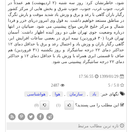
شود، خاطرنشان كرد: روز سه شنبه (۲ اردیبهشت) هم عمدتاً در
غرب، جنوب غرب، جنوب، جنوب شرق و بخش هایی از مركز كشور
رگبار باران گاهی با رعد و برق و وزش باد شدید موقت و بارش تگرگ
در مناطق مستعد خواهیم داشت. به قول وی امروز دریای خزر و فردا
شمال و مركز خلیج فارس مواج پیشبینی می شود. ضیائیان در انتها
درباره وضعیت جوی تهران طی دو روز آینده اظهار داشت: آسمان
تهران فردا (۳۰ فروردین) نیمه ابری در بعضی ساعات افزایش ابر،
گاهی رگبار باران و وزش باد و احتمال رعد و برق با حداقل دمای ۱۲
حداكثر دمای ۲۲ درجه سانتیگراد و روز یكشنبه (۳۱ فروردین) هم
صاف تا قسمتی ابری همراه با وزش باد با حداقل دمای ۱۲ و حداكثر
دمای ۲۲ درجه سانتیگراد پیشبینی می شود.
1399/01/29
17:56:55
2487
5.0 / 5
تگهای خبر:
باد
,
سازمان
,
هوا
,
هواشناسی
این مطلب را می پسندید؟
(0)
(1)
تازه ترین مطالب مرتبط