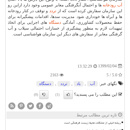
آب
رودخانه
ها و احتمال آبگرفتگی معابر عمومی وجود دارد ازاین رو
این سازمان سفارش كرده است كه از
تردد
و توقف در كنار رودخانه
ها و آبراه ها خودداری شود. مدیریت سدها، اقدامات پیشگیرانه برای
حفظ محصولات كشاورزی، آمادگی
دستگاه
های اجرایی برای اتخاذ
تمهیدات لازم به منظور پیشگیری از خسارات احتمالی سیلاب و آب
گرفتگی معابر از سفارش های دیگر این سازمان هواشناسی است.
1399/02/04
13:32:29
2163
5.0 / 5
تگهای خبر:
آب
,
باد
,
تردد
,
دستگاه
این مطلب را می پسندید؟
(0)
(1)
تازه ترین مطالب مرتبط
ریشه خیلی از مشکلات محیط زیست فرهنگی است