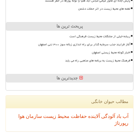
پایش جاده ای محور میامی-عباس آباد هلیا و توله یوزها در خطر هستند
لطمه های محیط زیست در اثر حملات دشمن
پربحث ترین ها
ریشه خیلی از مشکلات محیط زیست فرهنگی است
آغاز فرایند جذب سرمایه گذار برای راه اندازی زباله سوز ۳۰۰ تنی اصفهان
اخبار کوتاه محیط زیستی اصفهان
فرهنگ محیط زیست به برنامه های مذهبی راه می یابد
جدیدترین ها
مطالب حیوان خانگی
آب
باد
آلودگی
آلاینده
حفاظت محیط زیست
سازمان
هوا
رپورتاژ