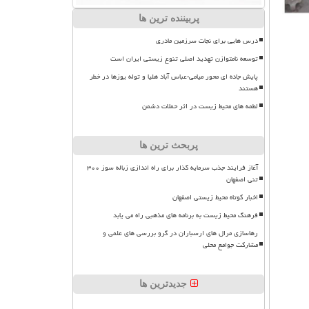
پربیننده ترین ها
درس هایی برای نجات سرزمین مادری
توسعه نامتوازن تهدید اصلی تنوع زیستی ایران است
پایش جاده ای محور میامی-عباس آباد هلیا و توله یوزها در خطر
هستند
لطمه های محیط زیست در اثر حملات دشمن
پربحث ترین ها
آغاز فرایند جذب سرمایه گذار برای راه اندازی زباله سوز ۳۰۰
تنی اصفهان
اخبار کوتاه محیط زیستی اصفهان
فرهنگ محیط زیست به برنامه های مذهبی راه می یابد
رهاسازی مرال های ارسباران در گرو بررسی های علمی و
مشارکت جوامع محلی
جدیدترین ها