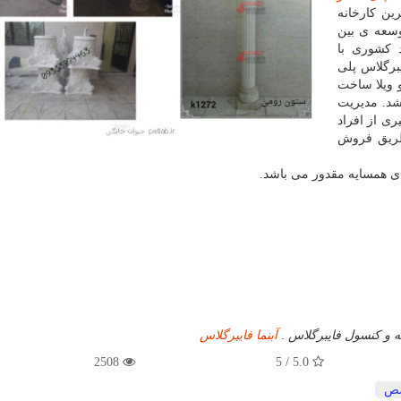
ین کارخانه
سعه ی بین
د کشوری با
رگلاس پلی
 ویلا ساخت
اشد. مدیریت
ی از افراد
ریق فروش
ی همسایه مقدور می باشد.
نه و کنسول فایبرگلاس
.
آبنما فایبرگلاس
2508
5.0 / 5
ص