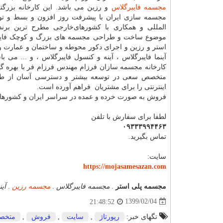
مجسمه فایبرگلاس
و رزین می باشد. این کارخانه بزرگتر
مجسمه سازی ایران با پیشرفت روز افزون و بسط و تو
المللی و همکاری با کشورهای‌خارجی‌ مطرح ترین برن
موضوع ساخت و طراحی مجسمه های بزرگ و کوچک فایب
استر و رزین و اجرای دکور محوطه و ساختمان و عمارت و
آبنما فایبرگلاس ، آینه و کنسول فایبرگلاس ، و ... می ب
کارخانه مجسمه سازان فرزام مهندس فرزام فر با بهره گیر
متخصص سعی در توسعه بیشتر و دسترسی آسان از ط
اینترنتی را برای مشتریان فراهم آورده است.
فروش به صورت خرده و عمده در سراسر ایران و کشورها
لطفا برای سفارش با تلفن
۰۹۳۳۳۹۹۴۴۶۳
تماس بگیرید.
سایت:
https://mojasamesazan.com
مجسمه پلی استر
.
مجسمه فایبرگلاس
.
مجسمه رزین
.
آی
1399/02/04
21:48:52
تگهای خبر:
رپورتاژ
,
سایت
,
فروش
,
متخص