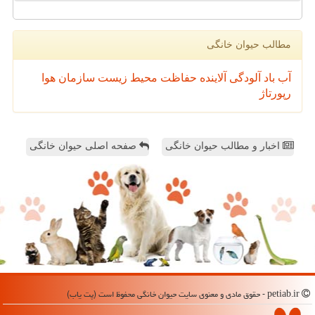
مطالب حیوان خانگی
آب
باد
آلودگی
آلاینده
حفاظت محیط زیست
سازمان
هوا
رپورتاژ
اخبار و مطالب حیوان خانگی
صفحه اصلی حیوان خانگی
petiab.ir - حقوق مادی و معنوی سایت حیوان خانگی محفوظ است (پت یاب)