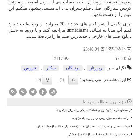
سومین قسمت از پسران بد به حساب می آید. ویل اسمیت و مارتین
لارنس ستارگان اصلی فیلم پسران بد تا ابد هستند. پیشنهاد میکنیم این
فیلم را از دست ندهید.
برای تکمیل آرشیو فیلم های جدید 2020 میتوانید از وب سایت دانلود
فیلم آپ مدیا به نشانی
upmedia.me
مراجعه کنید و با ورود به بخش
دانلود فیلم های خارجی، جدیدترین فیلم ها را دریافت نمایید
.
1399/02/13
23:40:04
3117
5.0 / 5
تگهای خبر:
رپورتاژ
,
پرندگان
,
شكار
,
فروش
این مطلب را می پسندید؟
(0)
(1)
تازه ترین مطالب مرتبط
راهنمای خرید، نگهداری و شناخت سیگار برگ برای مبتدی ها
عرضه هفت محصول بهمن موتور بوسیله مزایده
هوشمندسازی راهبرد جدید سازمان محیط زیست برای حفاظت از حیات وحش
روایت احیای تالاب گرده قیط بعد از 20 سال خشکی