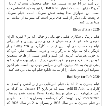
این فیلم در 14 فوریه منتشر شد. فیلم محصول مشترک کانادا ،
آمریکا ، ژاپن است که امتیاز 6.6
IMDb
را نیز به خود اختصاص داده
است. بن شوارتز صدا پیشه نقش سونیک است. فیلم سونیک
خارپشت یکی دیگر از فیلم های برتر است که میتوانید از سایت آپ
مدیا تماشا کنید.
Birds of Prey 2020
فیلم پرندگان شکاری فیلمی قهرمانی و خیالی که در 7 فوریه اکران
عمومی شد. این فیلم به عنوان فیلم‌های دنیای دی‌سی و اسپین‌آف
فیلم به حساب می آید. این فیلم به کارگردانی
Cathy Yan
و از
بازیگران آن می‌توان به مارگو رابی و جرنی اسمالت اشاره کرد که
به خوبی هنرنمایی کردند. این فیلم واکنش مثبتی از طرف منتقدین
خود دریافت کرد و فروش خود تاکنون نزدیک 3 برابر بودجه اولیه خود
یعنی نزدیک به 200 میلیون دلار در سراسر جهان بوده است. هم اکنون
میتوانید این فیلم تخیلی را از سایت دانلود فیلم آپ مدیا دریافت کنید.
Bad Boys for Life 2020
فیلم پسران بد تا ابد یک فیلم آمریکایی در ژانر اکشن و کمدی به
کارگردانی
Adil El Arbi
است که در تاریخ 17
January
به اکران در
آمد. فیلم‌نامه این فیلم توسط
Peter Craig
نوشته شده و
Jerry
Brockheimer
آن را تهیه‌کنندگی کرده‌است. پسران بد تا ابد دنباله‌ای بر
دو فیلم پسران بد در سال 1995 و پسران بد 2 در سال 2003 که