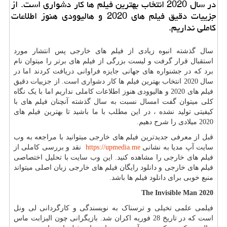
در سال 2020 انتخاب بهترین فیلم ها كار دشواری است. از
جزییات دقیق فیلم های 2020 و هالیوودی هنوز اطلاعات
كاملی نداریم.
سال گذشته انبوه زیادی از فیلم های خارجی پس انتشار مورد
استقبال قرار گرفت و لیست بزرگی از فیلم های برتر را میتوان نام
برد که در جشنواره های جهانی جایزه فراوانی دریافت کردند اما در
سال 2020 انتخاب بهترین فیلم ها کار دشواری است. از جزییات دقیق
فیلم های 2020 و هالیوودی هنوز اطلاعات کاملی نداریم اما با یک نگاه
کلی میتوان گفت امسال نسبت به سال گذشته آنچنان فیلم های با
کیفیتی تولید نشده ، در این مطلب با ما باشید تا بهترین فیلم های
2020 میلادی را شرح دهیم.
قبل از معرفی جدیدترین فیلم های خارجی میتوانید با مراجعه به وب
سایت آپ مدیا به نشانی
https://upmedia.me
نقد و بررسی کاملی از
فیلم های خارجی را مشاهده کنید. این وب سایت با تحلیل اختصاصی
فیلم های خارجی و دانلود رایگان فیلم های خارجی زبان اصلی میتواند
منبع خوبی برای دانلود فیلم ها باشد.
The Invisible Man 2020
فیلمی علمی تخیلی و ترسناک به نویسندگی و کارگردانی لی ونل
است که در تاریخ 28 فوریه اکران شد. بازیگرانی چون الیزابت ماس