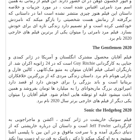
و الیور جکسون کوهن در آن حضور دارند. این فیلم از رمانی به همین
اسم مرد نامرئی اقتباس شده است ، در مورد جزییات و خلاصه
داستان این فیلم هنوز چیزی منتشر نشده است اما در داستانی که
برگرفته از رمانش هست شخصیتی را بازگو میکند که نامزدش
خودکشی کرده است و او تصمیم دارد زندگی تازه ای برای خودش
بسازد. فیلم مرد نامرئی را میتوان یکی از برترین فیلم های خارجی
2020 نام برد.
The Gentlemen 2020
فیلم آقایان محصول مشترک انگلستان و آمریکا در ژانر کمدی و
جنایی به کارگردانی
Guy Ritchie
است که در 24 ژانویه اکران شد. از
بازیگران اصلی فیلم آقایان میتوان به متیو مک‌کانهی ، کالین فارل و
چارلی هونام نام برد. داستان زندگی مردی که از بزرگترین خلافکاران
بریتانیا است و باند بزرگی را برای خودش دارد او قصد دارد
امپراتوزی بزرگ ماریجوانای را به میلیارد ها تومان بفروشد و همین
باعث میشود علیه او توطئه هایی انجام شود. فیلم آقایان را میتوان
یکی دیگر از فیلم های خارجی برتر سال 2020 نام برد.
Sonic the Hedgehog 2020
فیلم سونیک خارپشت در ژانر کمدی ، اکشن و ماجراجویی به
کارگردانی
Jeff Fowler
است و داستان آن درباره خارپشتی که از
دنیای دیگری آمده و با سرعت مافوق و در این بین با پلیسی آشنا
میشود و به او کمک میکند تا دکتر رباتنیک به قدرت او دست پیدا نکند